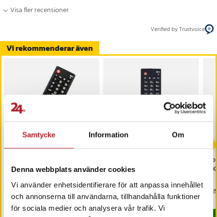
Visa fler recensioner
Verified by Trustvoice
Vi rekommenderar även
Samtycke
Information
Om
Kompatibel Fjärrkontroll
Fjärrkontroll
Kom
AKB75675301 till LG TV
AKB74915324 till LG TV
AKB
Denna webbplats använder cookies
Vi använder enhetsidentifierare för att anpassa innehållet
Pris
149 kr
:
149 kr
Pris
149 kr
:
149 kr
Pri
149
och annonserna till användarna, tillhandahålla funktioner
I lager, levereras inom 1-2 vardagar
I lager, levereras inom 1-2 vardagar
för sociala medier och analysera vår trafik. Vi