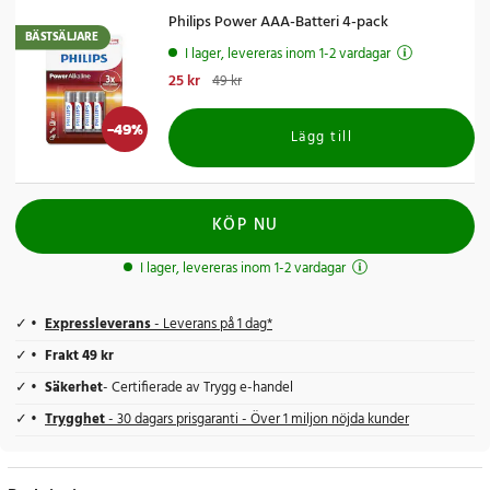
Philips Power AAA-Batteri 4-pack
BÄSTSÄLJARE
I lager, levereras inom 1-2 vardagar
Nuvarande pris
25 kr
:
25 kr
Tidigare pris
:
49 kr
49 kr
-
49
%
Lägg till
KÖP NU
I lager, levereras inom 1-2 vardagar
Expressleverans
- Leverans på 1 dag*
Frakt 49 kr
Säkerhet
- Certifierade av Trygg e-handel
Trygghet
- 30 dagars prisgaranti - Över 1 miljon nöjda kunder