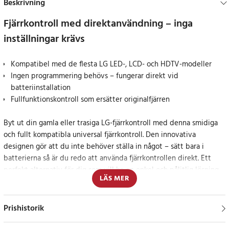
Beskrivning
Fjärrkontroll med direktanvändning – inga
inställningar krävs
Kompatibel med de flesta LG LED-, LCD- och HDTV-modeller
Ingen programmering behövs – fungerar direkt vid
batteriinstallation
Fullfunktionskontroll som ersätter originalfjärren
Byt ut din gamla eller trasiga LG-fjärrkontroll med denna smidiga
och fullt kompatibla universal fjärrkontroll. Den innovativa
designen gör att du inte behöver ställa in något – sätt bara i
batterierna så är du redo att använda fjärrkontrollen direkt. Ett
perfekt alternativ för dig som vill ha en enkel och pålitlig lösning
LÄS MER
utan krångel.
Fungerar med majoriteten av LG:s TV-modeller
Prishistorik