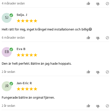
Specifikation
4 månader sedan
- Produkt: Universal fjärrkontroll för LG TV
- Kompatibilitet: LG LED, LCD, HDTV, 3DTV
Seija. J
SJ
- Funktion: Fullfunktionskontroll, direkt användning
- Installation: Ingen programmering – fungerar direkt med
batterier
- Rekommenderas ej för: CRT-TV, plasma-TV, nyare smart-TV med
6 månader sedan
appbindning
Eva B
- Batterier: Ingår ej (vanligtvis 2 x AAA, ej specificerat)
EB
Artikelnummer
:
56592
Den är helt perfekt. Bättre än jag hade hoppats.
2 år sedan
Jan-Eric R
JR
Fungerade bättre än orginal fjärren.
2 år sedan