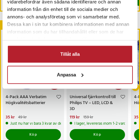
Köp
Köp
vidarebefordrar även sådana identifierare och annan
information från din enhet till de sociala medier och
annons- och analysföretag som vi samarbetar med.
Andra köpte också
Dessa kan i sin tur kombinera informationen med annan
information som du har tillhandahållit eller som de har
samlat in när du har använt deras tjänster.
Tillåt alla
Anpassa
-
29
%
-
25
%
4-Pack AAA Verbatim
Universal fjärrkontroll till
4-
Högkvalitétsbatterier
Philips TV – LED, LCD &
Hög
3D
Nuvarande pris
35 kr
:
Nuvarande pris
119 kr
:
Nu
35 
49 kr
159 kr
35 kr
Tidigare pris
:
49 kr
119 kr
Tidigare pris
:
159 kr
35 
Just nu har vi bara 3 kvar av denna produkt
I lager, levereras inom 1-2 vardagar
Köp
Köp