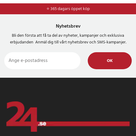
⭐ 365 dagars öppet köp
⭐
Frakt 49kr *
Nyhetsbrev
Bli den första att få ta del av nyheter, kampanjer och exklusiva
erbjudanden Anmäl dig till vårt nyhetsbrev och SMS-kampanjer.
OK