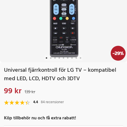
-
29
%
Universal fjärrkontroll för LG TV – kompatibel
med LED, LCD, HDTV och 3DTV
99 kr
Nuvarande pris
:
99 kr
Tidigare pris
:
139 kr
139 kr
4.4
84 recensioner
Köp tillbehör nu och få extra rabatt!