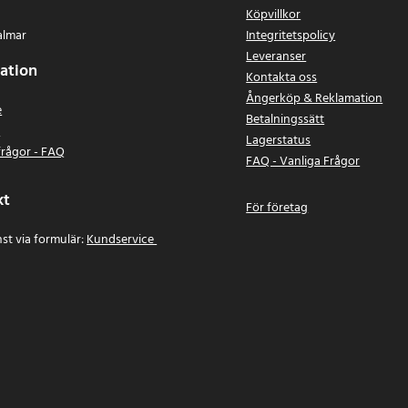
Köpvillkor
ch aptX
almar
Integritetspolicy
Leveranser
55–20000 Hz
ation
Kontakta oss
Ångerköp & Reklamation
 18 timmar
e
Betalningssätt
 2,5 timmar
n
Lagerstatus
3000 mAh
frågor - FAQ
FAQ - Vanliga Frågor
inbyggd, handsfree och True
kt
För företag
rad aluminium, polymer och läder
st via formulär:
Kundservice
,8 cm
hör: USB-C till USB-A-kabel
52