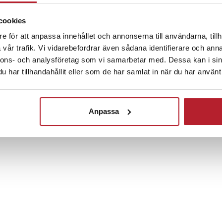
anthögtalare ger ett detaljerat
över hela frekvensområdet. Med 60
cookies
judspridning fylls rummet eller
e för att anpassa innehållet och annonserna till användarna, tillh
lart och levande ljud oavsett
vår trafik. Vi vidarebefordrar även sådana identifierare och anna
nnons- och analysföretag som vi samarbetar med. Dessa kan i sin
Fortsätt att fynda
har tillhandahållit eller som de har samlat in när du har använt 
bil trådlös anslutning och stöd för
till hög ljudkvalitet vid
Högtalare
Bluetooth högtalare
tibla enheter. Högtalaren stöder
ereo, vilket gör det möjligt att
Anpassa
bla högtalare för en större
nstruktionen skyddar mot vatten,
ör högtalaren lämplig för både
sbruk. Materialval som
um, polymer och läder ger en
ög hållbarhet.