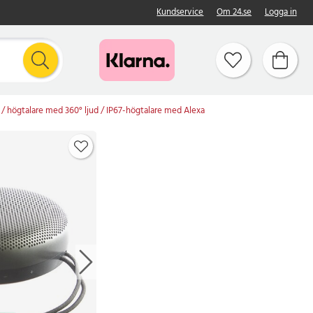
Kundservice
Om 24.se
Logga in
 högtalare med 360° ljud / IP67-högtalare med Alexa