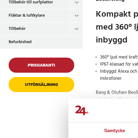
Tillbehör till surfplattor
Kompakt p
Fläktar & luftkylare
med 360° l
Tillbehör
inbyggd
Refurbished
360° ljud med kraft
IP67-klassad för v
PRISGARANTI
Inbyggd Alexa och
mikrofoner
UTFÖRSÄLJNING
Bang & Olufsen BeoS
och bärbar Bluetoot
LÄS MER
kraftfullt ljud med e
funktioner. Högtalare
fyllig ljudupplevels
Prishistorik
Samtycke
Den aktiva 2-vägs ko