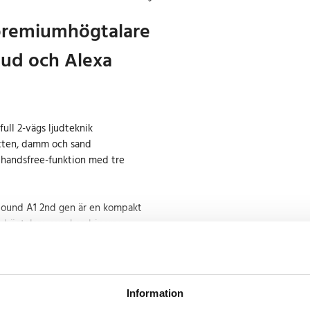
remiumhögtalare
jud och Alexa
full 2-vägs ljudteknik
atten, damm och sand
 handsfree-funktion med tre
ound A1 2nd gen är en kompakt
h-högtalare som kombinerar
legant design och smarta
n är utvecklad för att leverera en
e både hemma och på resan.
Information
nstruktionen med separat