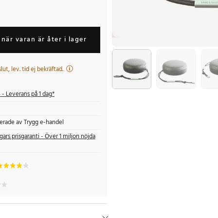
när varan är åter i lager
 slut, lev. tid ej bekräftad.
s
- Leverans på 1 dag*
fierade av Trygg e-handel
gars prisgaranti - Över 1 miljon nöjda