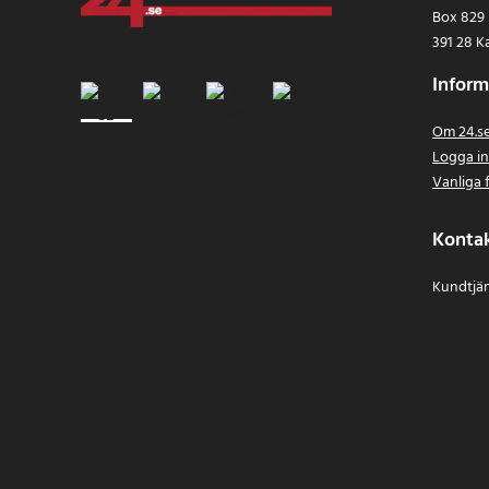
Box 829
- Ljudcodecs: AAC o
391 28 K
- Uteffekt: 60 W
- Frekvensrespons: 
Inform
- Max ljudnivå: 92 dB
- Batteritid: Upp till
Om 24.s
- Laddningstid: Cirka
Logga i
- Batterikapacitet: 
Vanliga 
- Skyddsklass: IP67
- Funktioner: Alexa 
Konta
Wireless Stereo
- Material: Pärlbläst
Kundtjän
- Mått: 13,3 × 13,3 × 4
- Vikt: 558 g
- Medföljande tillbe
Artikelnummer
:
1304