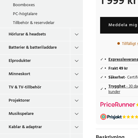
1 999 kr
Boomboxes
PC-högtalare
Tillbehör & reservdelar
Meddela mig 
Hörlurar & headsets
Tillfälligt
Batterier & batteriladdare
Expressleveran
Elprodukter
Frakt 49 kr
Minneskort
Säkerhet
- Certi
Trygghet
- 30 da
TV & TV-tillbehör
kunder
Projektorer
Musikspelare
Kablar & adaptrar
Beskrivning