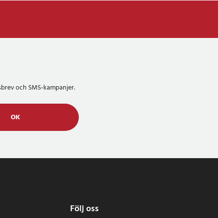
etsbrev och SMS-kampanjer.
OK
Följ oss