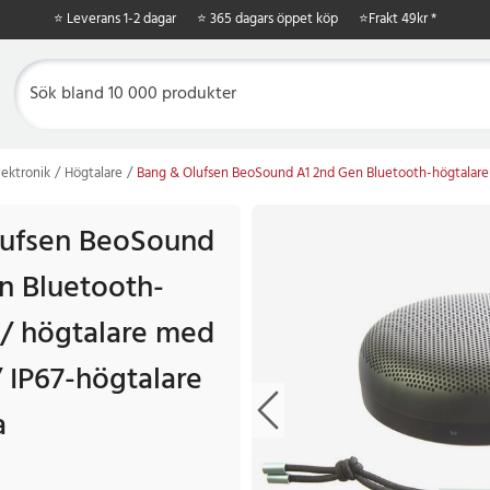
⭐ Leverans 1-2 dagar
⭐ 365 dagars öppet köp
⭐
Frakt 49kr *
ektronik
Högtalare
Bang & Olufsen BeoSound A1 2nd Gen Bluetooth-högtalare /
lufsen BeoSound
n Bluetooth-
 / högtalare med
/ IP67-högtalare
a