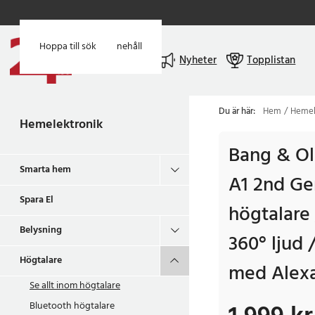
Hoppa till huvudinnehåll
Hoppa till sök
Meny
Nyheter
Topplistan
Du är här:
Hem
Hemel
Hemelektronik
Bang & O
Smarta hem
A1 2nd Ge
Spara El
högtalare
Belysning
360° ljud 
Högtalare
med Alex
Se allt inom
högtalare
Bluetooth högtalare
Pris
:
1 999 kr