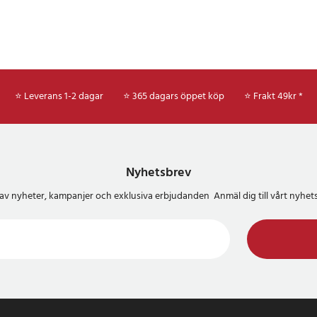
⭐ Leverans 1-2 dagar
⭐ 365 dagars öppet köp
⭐
Frakt 49kr *
Nyhetsbrev
del av nyheter, kampanjer och exklusiva erbjudanden Anmäl dig till vårt nyh