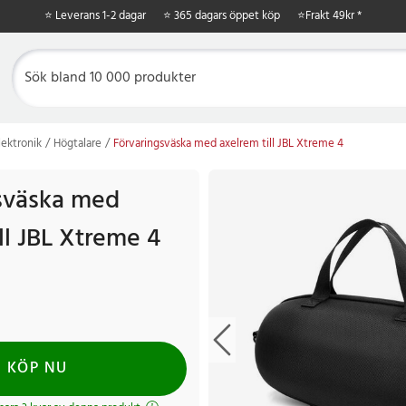
⭐ Leverans 1-2 dagar
⭐ 365 dagars öppet köp
⭐
Frakt 49kr *
ektronik
Högtalare
Förvaringsväska med axelrem till JBL Xtreme 4
sväska med
ll JBL Xtreme 4
KÖP NU