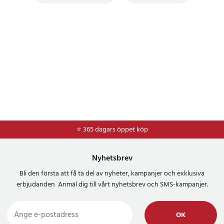
⭐ 365 dagars öppet köp
⭐
Frakt 49kr *
Nyhetsbrev
Bli den första att få ta del av nyheter, kampanjer och exklusiva
erbjudanden Anmäl dig till vårt nyhetsbrev och SMS-kampanjer.
OK