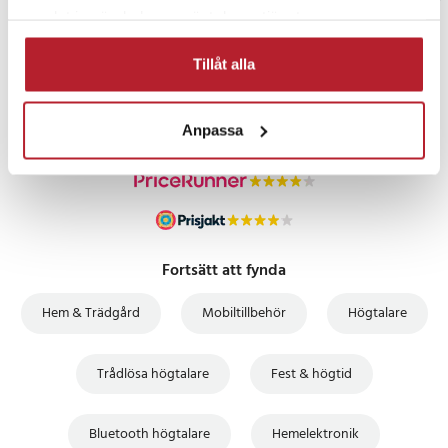
samlat in när du har använt deras tjänster.
PRISGARANTI
Tillåt alla
UTFÖRSÄLJNING
Anpassa
Fortsätt att fynda
Hem & Trädgård
Mobiltillbehör
Högtalare
Trådlösa högtalare
Fest & högtid
Bluetooth högtalare
Hemelektronik