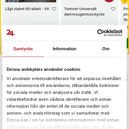
Artikelnummer
:
130019
Lågt staket till rabatt - Vit
Twinner Universalt
Pro
dammsugarmunstycke
pr
16:
väg
Pris
219 kr
:
219 kr
Nuvarande pris
179 kr
:
Pri
219
239 kr
bi
179 kr
Tidigare pris
:
239 kr
I lager, levereras inom 1-2 vardagar
I lager, levereras inom 1-2 vardagar
Köp
Köp
Samtycke
Information
Om
Senast besökta
Denna webbplats använder cookies
BÄSTSÄLJARE
BÄS
Vi använder enhetsidentifierare för att anpassa innehållet
och annonserna till användarna, tillhandahålla funktioner
för sociala medier och analysera vår trafik. Vi
vidarebefordrar även sådana identifierare och annan
information från din enhet till de sociala medier och
annons- och analysföretag som vi samarbetar med.
Dessa kan i sin tur kombinera informationen med annan
information som du har tillhandahållit eller som de har