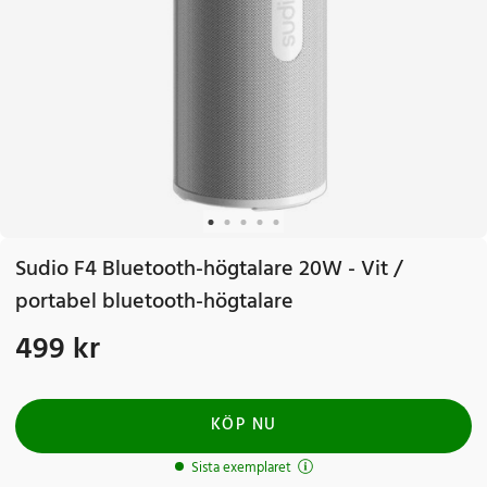
Sudio F4 Bluetooth-högtalare 20W - Vit /
portabel bluetooth-högtalare
499 kr
Pris
:
499 kr
KÖP NU
Sista exemplaret