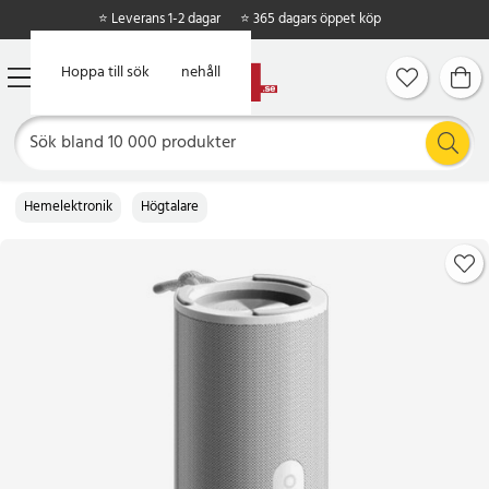
⭐ Leverans 1-2 dagar
⭐ 365 dagars öppet köp
Hoppa till huvudinnehåll
Hoppa till sök
Hemelektronik
Högtalare