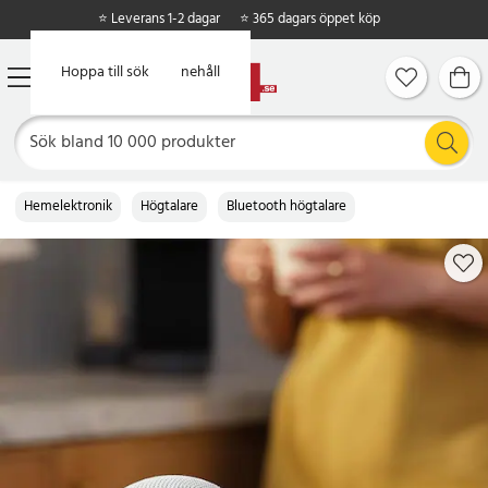
⭐ Leverans 1-2 dagar
⭐ 365 dagars öppet köp
Hoppa till huvudinnehåll
Hoppa till sök
Hemelektronik
Högtalare
Bluetooth högtalare