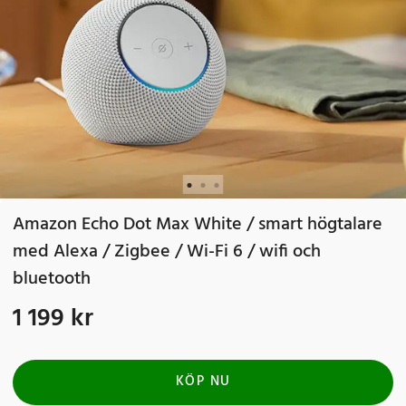
Amazon Echo Dot Max White / smart högtalare
med Alexa / Zigbee / Wi-Fi 6 / wifi och
bluetooth
1 199 kr
Pris
:
1 199 kr
KÖP NU