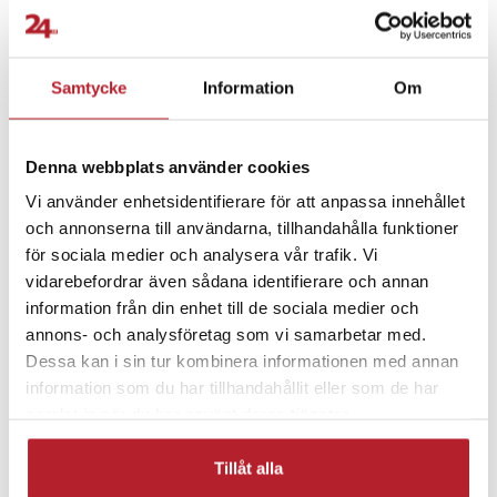
- Modell: Amazon Echo Dot Max
- Färg: White
- Röstassistent: Alexa
Samtycke
Information
Om
Fortsätt att fynda
- Högtalarsystem: 2-vägs aktivt mono-ljud
- Förstärkare: Integrerad
Mobiltillbehör
Högtalare
- Element: Woofer och tweeter (2.52" + 0.79")
Denna webbplats använder cookies
- Frekvensomfång: 53–16 000 Hz
- Mikrofoner: 4
Vi använder enhetsidentifierare för att anpassa innehållet
Trådlösa högtalare
Bluetooth högtalare
- Anslutning: Wi-Fi 6 (802.11a/b/g/n/ac/ax), Bluetooth 5.3 LE
och annonserna till användarna, tillhandahålla funktioner
- Smart hem-stöd: Zigbee
för sociala medier och analysera vår trafik. Vi
- Teknik: Omnisense
Hemelektronik
vidarebefordrar även sådana identifierare och annan
- LED: LED-ljusring
information från din enhet till de sociala medier och
- Sensorer: Omgivning, omgivningsljus, närvaro, accelerometer
annons- och analysföretag som vi samarbetar med.
- Streamingstöd: Amazon Music, Spotify, Apple Music, Deezer,
Dessa kan i sin tur kombinera informationen med annan
Audible och ARD1
information som du har tillhandahållit eller som de har
samlat in när du har använt deras tjänster.
Artikelnummer
:
130258
Tillåt alla