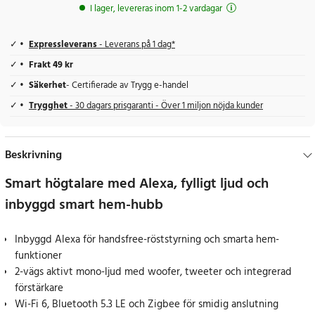
I lager, levereras inom 1-2 vardagar
Expressleverans
- Leverans på 1 dag*
Frakt 49 kr
Säkerhet
- Certifierade av Trygg e-handel
Trygghet
- 30 dagars prisgaranti - Över 1 miljon nöjda kunder
Beskrivning
Smart högtalare med Alexa, fylligt ljud och
inbyggd smart hem-hubb
Inbyggd Alexa för handsfree-röststyrning och smarta hem-
funktioner
2-vägs aktivt mono-ljud med woofer, tweeter och integrerad
förstärkare
Wi-Fi 6, Bluetooth 5.3 LE och Zigbee för smidig anslutning