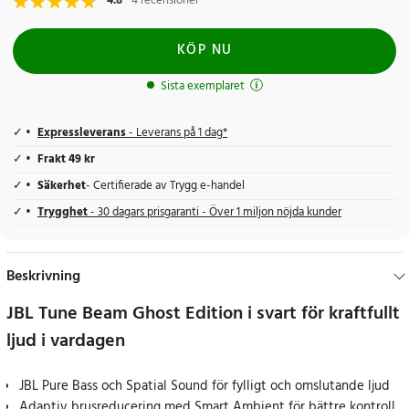
4.8
4 recensioner
KÖP NU
Sista exemplaret
Expressleverans
- Leverans på 1 dag*
Frakt 49 kr
Säkerhet
- Certifierade av Trygg e-handel
Trygghet
- 30 dagars prisgaranti - Över 1 miljon nöjda kunder
Beskrivning
JBL Tune Beam Ghost Edition i svart för kraftfullt
ljud i vardagen
JBL Pure Bass och Spatial Sound för fylligt och omslutande ljud
Adaptiv brusreducering med Smart Ambient för bättre kontroll