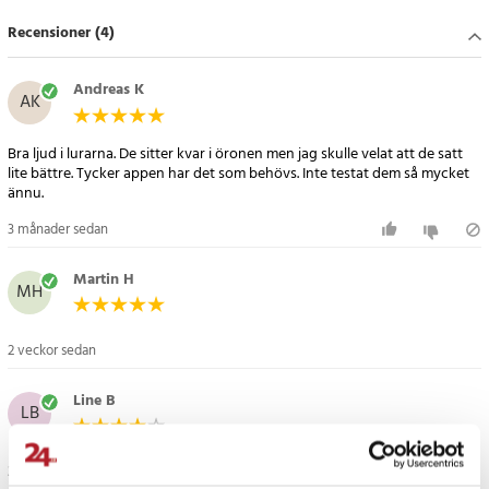
Recensioner (4)
Specifikation
- Varumärke: JBL
- Produktlinje: Tune
Andreas K
AK
- Modell: Beam Ghost Edition
- Typ: Trådlöst in-ear-headset
Bra ljud i lurarna. De sitter kvar i öronen men jag skulle velat att de satt
- Färg: Ghost Black
lite bättre. Tycker appen har det som behövs. Inte testat dem så mycket
- Anslutning: Bluetooth 5.3
ännu.
- Bluetooth-profiler: A2DP 1.3.2, AVRCP 1.6.2, HFP 1.8
3 månader sedan
- Ljudteknik: JBL Pure Bass, Spatial Sound
- Drivenhet: 6 mm
Martin H
- Frekvensomfång: 20–20 000 Hz
MH
- Impedans: 16 ohm
- Brusreducering: Adaptiv ANC med Smart Ambient
2 veckor sedan
- Mikrofon: Inbyggd, 4 mikrofoner
- Batteritid hörlurar: Upp till 12 h
Line B
LB
- Total batteritid: Upp till 48 h med laddningsfodral
- Batterikapacitet hörlurar: 65 mAh
- Batterikapacitet laddningsfodral: 590 mAh
3 veckor sedan