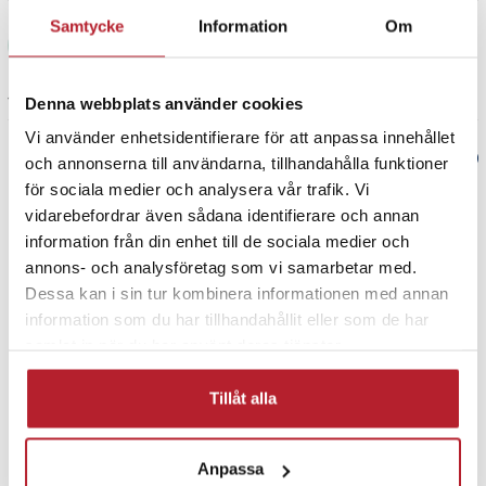
- Laddning: USB-C
- Vattentålighet: IP54 (hörlurar)
Samtycke
Information
Om
Tomasz K
TK
- Medföljer: Laddningsfodral, USB-C-kabel, Öronkuddar,
snabbstartsguide, säkerhetsinformation
1 månad sedan
Denna webbplats använder cookies
Artikelnummer
:
127345
Vi använder enhetsidentifierare för att anpassa innehållet
Verified by Trustvoice
och annonserna till användarna, tillhandahålla funktioner
för sociala medier och analysera vår trafik. Vi
PRISGARANTI
vidarebefordrar även sådana identifierare och annan
information från din enhet till de sociala medier och
annons- och analysföretag som vi samarbetar med.
UTFÖRSÄLJNING
Dessa kan i sin tur kombinera informationen med annan
information som du har tillhandahållit eller som de har
samlat in när du har använt deras tjänster.
Tillåt alla
Fortsätt att fynda
Anpassa