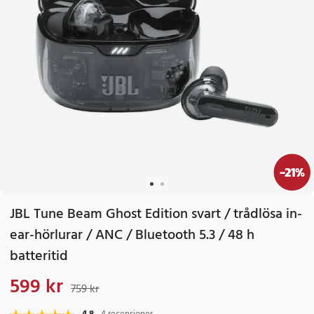
-
21
%
JBL Tune Beam Ghost Edition svart / trådlösa in-
ear-hörlurar / ANC / Bluetooth 5.3 / 48 h
batteritid
599 kr
Nuvarande pris
:
599 kr
Tidigare pris
:
759 kr
759 kr