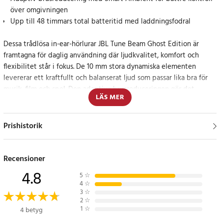
över omgivningen
Upp till 48 timmars total batteritid med laddningsfodral
Dessa trådlösa in-ear-hörlurar JBL Tune Beam Ghost Edition är
framtagna för daglig användning där ljudkvalitet, komfort och
flexibilitet står i fokus. De 10 mm stora dynamiska elementen
levererar ett kraftfullt och balanserat ljud som passar lika bra för
musik, film och spel. Den adaptiva brusreduceringen gör det
LÄS MER
möjligt att minska störande bakgrundsljud, medan Smart Ambient
gör att omgivningen enkelt kan släppas igenom vid behov.
Prishistorik
Utformade för rörelse och långa lyssningspass
Den ergonomiska in-ear-designen kombineras med IP54-klassning
Recensioner
som skyddar mot damm och vatten, vilket gör hörlurarna lämpliga
4.8
5
☆
för pendling, träning och utomhusbruk. Touchkontroller ger enkel
4
☆
hantering av volym, musik och samtal direkt från hörlurarna. Med
3
☆
2
☆
Bluetooth 5.3 och flerpunktsanslutning växlas anslutningen smidigt
1
☆
4 betyg
mellan olika enheter.