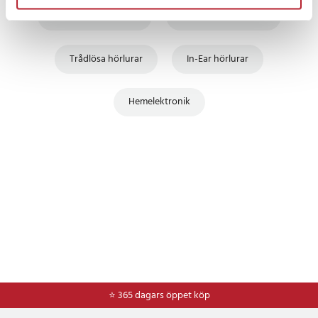
Mors Dag Presenter
Hörlurar & headsets
Trådlösa hörlurar
In-Ear hörlurar
Hemelektronik
⭐ 365 dagars öppet köp