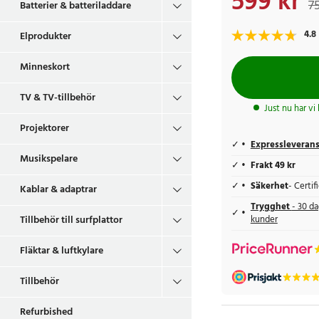
599 kr
75
Batterier & batteriladdare
4.8
Elprodukter
Minneskort
TV & TV-tillbehör
Just nu har vi
Projektorer
Expressleveran
Musikspelare
Frakt 49 kr
Säkerhet
- Certi
Kablar & adaptrar
Trygghet
- 30 da
Tillbehör till surfplattor
kunder
Fläktar & luftkylare
Tillbehör
Refurbished