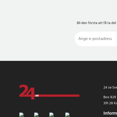
Bli den första att få ta 
24 se Sv
Box 829
391 28 K
Inform