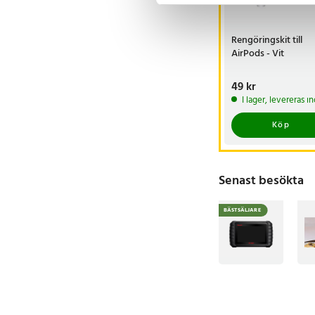
Artikelnummer
:
12734
Rengöringskit till
AirPods - Vit
Pris
49 kr
:
49 kr
I lager, levereras 
Köp
Senast besökta
BÄSTSÄLJARE