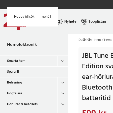
Hoppa till huvudinnehåll
Hoppa till sök
Meny
Nyheter
Topplistan
Du är här:
Hem
Hemel
Hemelektronik
JBL Tune 
Smarta hem
Edition sv
Spara El
ear-hörlur
Belysning
Bluetooth 
Högtalare
batteritid
Hörlurar & headsets
Nuvarande pris
:
599