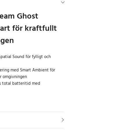
Beam Ghost
art för kraftfullt
agen
patial Sound för fylligt och
ering med Smart Ambient för
er omgivningen
s total batteritid med
r-hörlurar JBL Tune Beam Ghost
 för daglig användning där
och flexibilitet står i fokus. De 10
lementen levererar ett kraftfullt