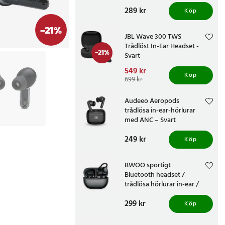
Pris
289 kr
:
289 kr
Köp
-
21
%
JBL Wave 300 TWS
Trådlöst In-Ear Headset -
-
21
%
Svart
Nuvarande pris
549 kr
:
Köp
549 kr
Tidigare pris
:
699 kr
699 kr
Audeeo Aeropods
trådlösa in-ear-hörlurar
med ANC – Svart
Pris
249 kr
:
249 kr
Köp
BWOO sportigt
Bluetooth headset /
trådlösa hörlurar in-ear /
open ear hörlurar - Svart
Pris
299 kr
:
299 kr
Köp