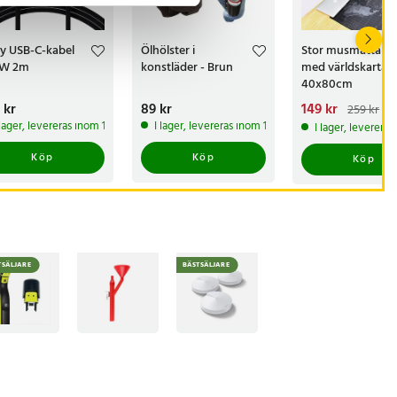
ity USB-C-kabel
Ölhölster i
Stor musmatta
0W 2m
konstläder - Brun
med världskarta -
40x80cm
s
 kr
:
149 kr
Pris
89 kr
:
89 kr
Nuvarande pris
149 kr
:
259 kr
149 kr
Tidigare pri
 lager, levereras inom 1-2 vardagar
I lager, levereras inom 1-2 vardagar
I lager, leverera
259 kr
Köp
Köp
Köp
TSÄLJARE
BÄSTSÄLJARE