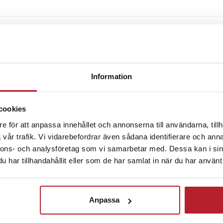
 Edition
r-headset
veckor sedan
th 5.3
A2DP 1.3.2, AVRCP 1.6.2, HFP 1.8
e Bass, Spatial Sound
Information
1 månad sedan
0–20 000 Hz
cookies
daptiv ANC med Smart Ambient
 4 mikrofoner
e för att anpassa innehållet och annonserna till användarna, tillh
Upp till 12 h
vår trafik. Vi vidarebefordrar även sådana identifierare och anna
pp till 48 h med laddningsfodral
nnons- och analysföretag som vi samarbetar med. Dessa kan i sin
ckså
rlurar: 65 mAh
har tillhandahållit eller som de har samlat in när du har använt 
addningsfodral: 590 mAh
 (hörlurar)
Anpassa
gsfodral, USB-C-kabel,
rtsguide, säkerhetsinformation