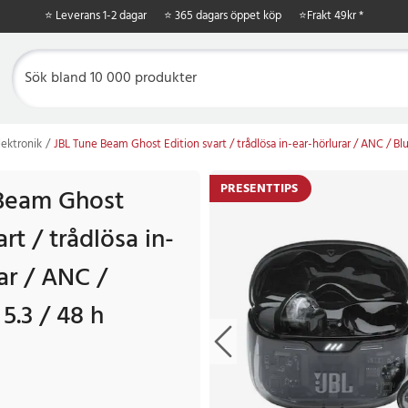
⭐ Leverans 1-2 dagar
⭐ 365 dagars öppet köp
⭐
Frakt 49kr *
ektronik
JBL Tune Beam Ghost Edition svart / trådlösa in-ear-hörlurar / ANC / Blu
PRESENTTIPS
Beam Ghost
art / trådlösa in-
ar / ANC /
5.3 / 48 h
 kr
Tidigare pris
:
759 kr