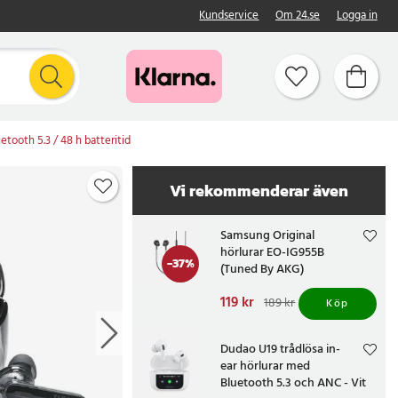
Kundservice
Om 24.se
Logga in
etooth 5.3 / 48 h batteritid
Vi rekommenderar även
Samsung Original
hörlurar EO-IG955B
-
37
%
(Tuned By AKG)
Nuvarande pris
119 kr
:
189 kr
Köp
119 kr
Tidigare pris
:
189 kr
Dudao U19 trådlösa in-
ear hörlurar med
Bluetooth 5.3 och ANC - Vit