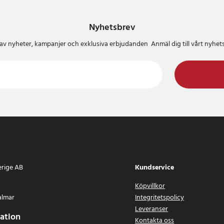
Nyhetsbrev
del av nyheter, kampanjer och exklusiva erbjudanden Anmäl dig till vårt nyh
erige AB
Kundservice
Köpvillkor
almar
Integritetspolicy
Leveranser
ation
Kontakta oss