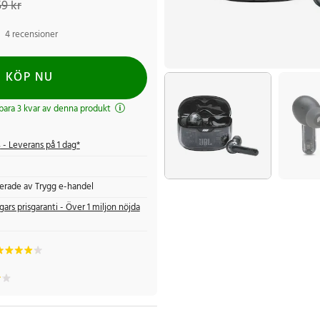
9 kr
4 recensioner
KÖP NU
 bara 3 kvar av denna produkt
s
- Leverans på 1 dag*
fierade av Trygg e-handel
gars prisgaranti - Över 1 miljon nöjda