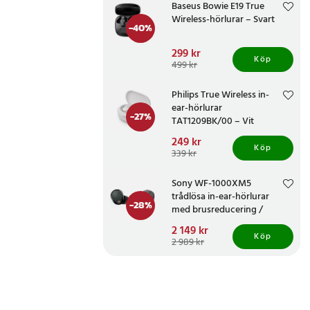
Baseus Bowie E19 True
Wireless-hörlurar – Svart
-
40
%
Nuvarande pris
299 kr
:
Köp
299 kr
Tidigare pris
:
499 kr
499 kr
Philips True Wireless in-
ear-hörlurar
-
27
%
TAT1209BK/00 – Vit
Nuvarande pris
249 kr
:
Köp
249 kr
Tidigare pris
:
339 kr
339 kr
Sony WF-1000XM5
trådlösa in-ear-hörlurar
-
28
%
med brusreducering /
hörlurar med bluetooth 5.3
Nuvarande pris
2 149 kr
:
Köp
2 149 kr
Tidigare pris
:
2 989 kr
2 989 kr