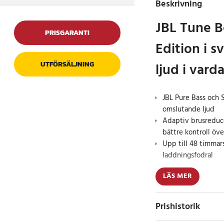
Beskrivning
JBL Tune 
PRISGARANTI
Edition i sv
ljud i vard
UTFÖRSÄLJNING
JBL Pure Bass och S
omslutande ljud
Adaptiv brusreduc
bättre kontroll öv
Upp till 48 timmar
laddningsfodral
LÄS MER
Dessa trådlösa in-ea
Edition är framtagna
ljudkvalitet, komfort 
Prishistorik
mm stora dynamiska e