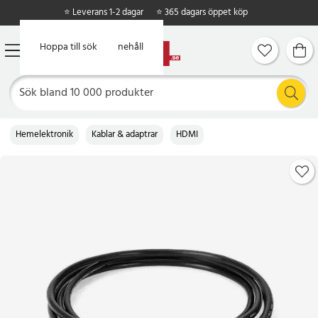
⭐ Leverans 1-2 dagar
⭐ 365 dagars öppet köp
Hoppa till huvudinnehåll
Hoppa till sök
Hemelektronik
Kablar & adaptrar
HDMI