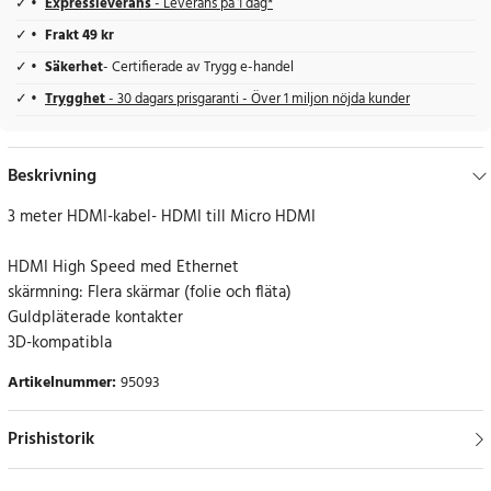
Expressleverans
- Leverans på 1 dag*
Frakt 49 kr
Säkerhet
- Certifierade av Trygg e-handel
Trygghet
- 30 dagars prisgaranti - Över 1 miljon nöjda kunder
Beskrivning
3 meter HDMI-kabel- HDMI till Micro HDMI
HDMI High Speed ​​med Ethernet
skärmning: Flera skärmar (folie och fläta)
Guldpläterade kontakter
3D-kompatibla
Artikelnummer
:
95093
Prishistorik