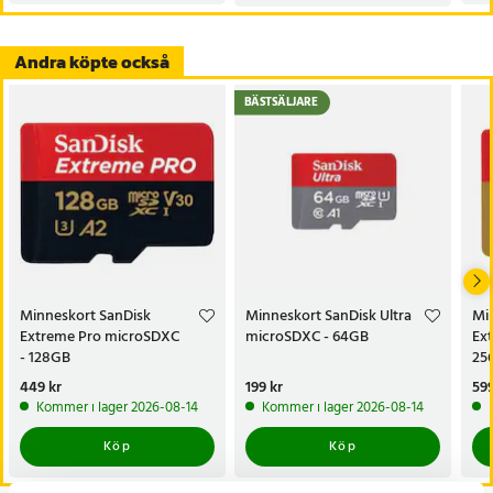
Andra köpte också
BÄSTSÄLJARE
Minneskort SanDisk
Minneskort SanDisk Ultra
Mi
Extreme Pro microSDXC
microSDXC - 64GB
Ex
- 128GB
25
Pris
449 kr
:
449 kr
Pris
199 kr
:
199 kr
Pri
599
Kommer i lager 2026-08-14
Kommer i lager 2026-08-14
Köp
Köp