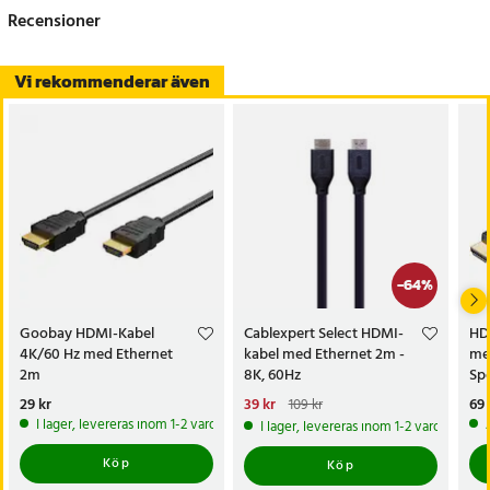
Recensioner
Vi rekommenderar även
-
64
%
Goobay HDMI-Kabel
Cablexpert Select HDMI-
HD
4K/60 Hz med Ethernet
kabel med Ethernet 2m -
me
2m
8K, 60Hz
Sp
Pris
29 kr
:
29 kr
Nuvarande pris
39 kr
:
Pri
69 
109 kr
39 kr
Tidigare pris
:
109 kr
I lager, levereras inom 1-2 vardagar
I lager, levereras inom 1-2 vardagar
Köp
Köp