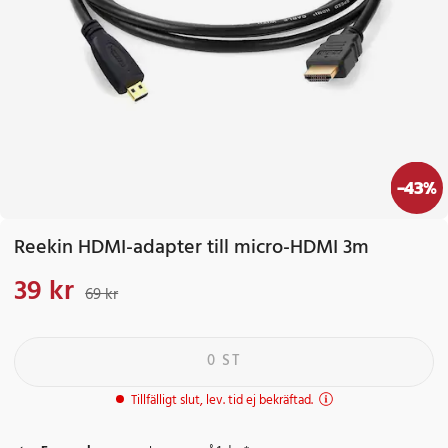
-
43
%
Reekin HDMI-adapter till micro-HDMI 3m
39 kr
Nuvarande pris
:
39 kr
Tidigare pris
:
69 kr
69 kr
0 ST
Tillfälligt slut, lev. tid ej bekräftad.