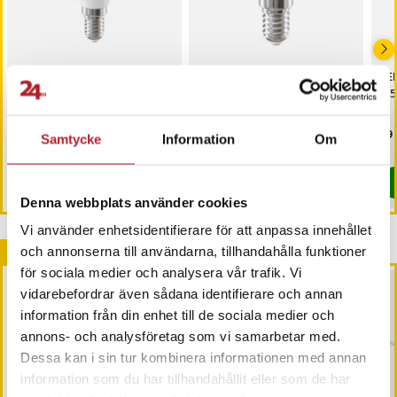
LED-Lampa E14 G45
LED-Lampa E14 G45
LE
8,5W 1000lm 3000K
4,8W 630lm 4000K
8,
Pris
59 kr
:
59 kr
Pris
39 kr
:
39 kr
Pri
59 
Samtycke
Information
Om
Sista exemplaret
I lager, levereras inom 1-2 vardagar
Köp
Köp
Denna webbplats använder cookies
Vi använder enhetsidentifierare för att anpassa innehållet
Andra köpte också
och annonserna till användarna, tillhandahålla funktioner
för sociala medier och analysera vår trafik. Vi
vidarebefordrar även sådana identifierare och annan
information från din enhet till de sociala medier och
annons- och analysföretag som vi samarbetar med.
Dessa kan i sin tur kombinera informationen med annan
information som du har tillhandahållit eller som de har