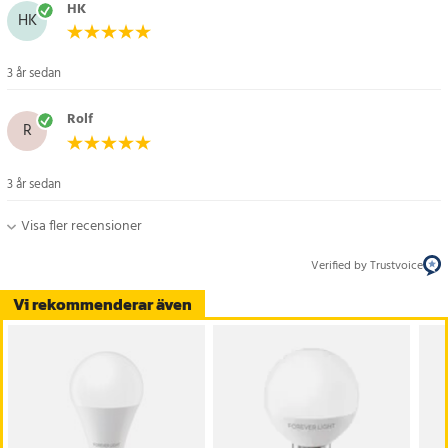
HK
HK
3 år sedan
Rolf
R
3 år sedan
Visa fler recensioner
Verified by Trustvoice
Vi rekommenderar även