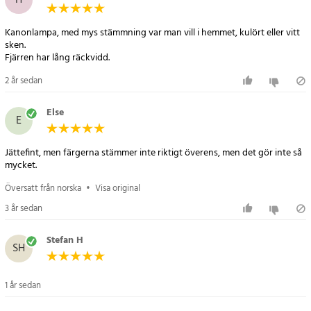
H
Diameter: 37 mm
Typ av dioder: 5050 & 2835
Kanonlampa, med mys stämmning var man vill i hemmet, kulört eller vitt
Uppvärmningstid: <1 s
sken.
Fjärren har lång räckvidd.
Antal på/av:> 15 000
Arbetsspänning: 230V 50 Hz
2 år sedan
Dimmer: nej
Kvicksilverinnehåll: 0 mg
Else
E
LLMF:> 70%
Effektfaktor (PF): 0,5
Jättefint, men färgerna stämmer inte riktigt överens, men det gör inte så
Flampunkt: <0,5s
mycket.
Energiklass: G
Effekt: 5 W.
Översatt från norska
•
Visa original
Ström: 36 mA
3 år sedan
Artikelnummer
:
88426
Stefan H
SH
1 år sedan