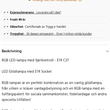
Tillfälligt slut, lev. tid ej bekräftad.
Expressleverans
- Leverans på 1 dag*
Frakt 49 kr
Säkerhet
- Certifierade av Trygg e-handel
Trygghet
- 30 dagars prisgaranti - Över 1 miljon nöjda kunder
Beskrivning
RGB LED-lampa med fjärrkontroll - E14 C37
LED Glödlampa med E14 Sockel
RGB-lampan är en perfekt kombination av en vanlig glödlampa,
från vilken vi kräver vardagsbelysning och en RGB-lampa med en
fullfärgspalett för sociala sammankomster, födelsedagar och andra
speciella tillfällen!