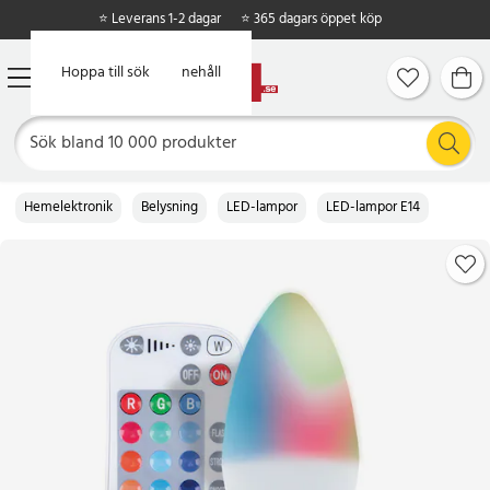
⭐ Leverans 1-2 dagar
⭐ 365 dagars öppet köp
Hoppa till huvudinnehåll
Hoppa till sök
Hemelektronik
Belysning
LED-lampor
LED-lampor E14