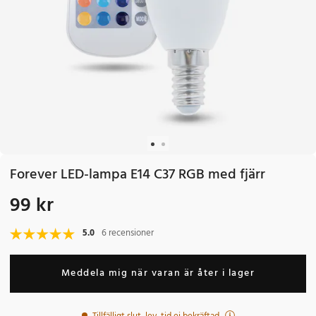
Forever LED-lampa E14 C37 RGB med fjärr
99 kr
Pris
:
99 kr
5.0
6 recensioner
Meddela mig när varan är åter i lager