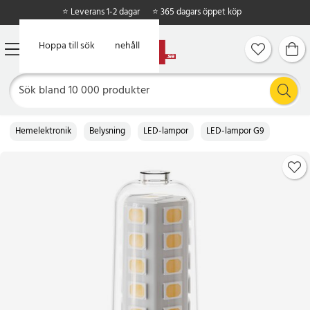
⭐ Leverans 1-2 dagar
⭐ 365 dagars öppet köp
Hoppa till huvudinnehåll
Hoppa till sök
Hemelektronik
Belysning
LED-lampor
LED-lampor G9