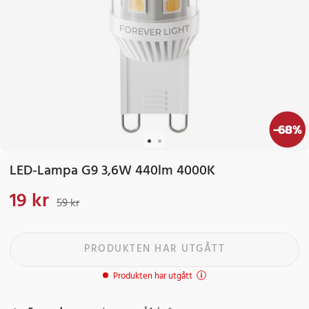
-
68
%
LED-Lampa G9 3,6W 440lm 4000K
19 kr
Nuvarande pris
:
19 kr
Tidigare pris
:
59 kr
59 kr
PRODUKTEN HAR UTGÅTT
Produkten har utgått