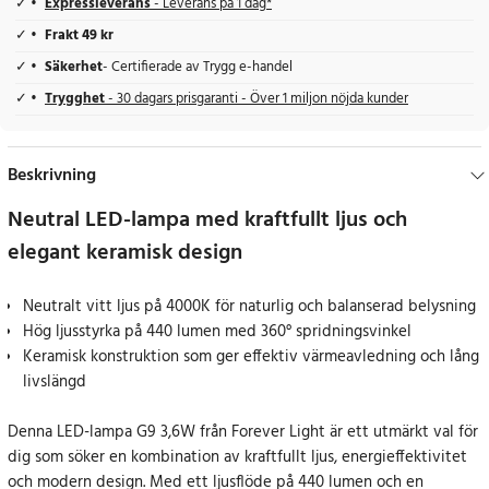
Expressleverans
- Leverans på 1 dag*
Frakt 49 kr
Säkerhet
- Certifierade av Trygg e-handel
Trygghet
- 30 dagars prisgaranti - Över 1 miljon nöjda kunder
Beskrivning
Neutral LED-lampa med kraftfullt ljus och
elegant keramisk design
Neutralt vitt ljus på 4000K för naturlig och balanserad belysning
Hög ljusstyrka på 440 lumen med 360° spridningsvinkel
Keramisk konstruktion som ger effektiv värmeavledning och lång
livslängd
Denna LED-lampa G9 3,6W från Forever Light är ett utmärkt val för
dig som söker en kombination av kraftfullt ljus, energieffektivitet
och modern design. Med ett ljusflöde på 440 lumen och en