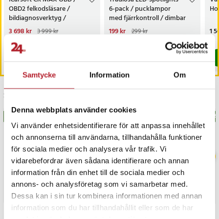
OBD2 felkodsläsare /
6-pack / pucklampor
Hot
- Antal tändcykler: >15 000
bildiagnosverktyg /
med fjärrkontroll / dimbar
- Effektfaktor: >0,45
diagnosverktyg för bil
skåpbelysning
Nuvarande pris
3 698 kr
:
Nuvarande pris
199 kr
:
Pri
1 5
3 999 kr
299 kr
- Kvicksilverinnehåll: 0 mg
3 698 kr
Tidigare pris
:
3 999 kr
199 kr
Tidigare pris
:
299 kr
I lager, levereras inom 1-2 vardagar
I lager, levereras inom 1-2 vardagar
- Garanti: 36 månader
- Certifikat: CE, EMC, RoHS
Köp
Köp
Artikelnummer
:
124971
Samtycke
Information
Om
Senast besökta
Denna webbplats använder cookies
BÄSTSÄLJARE
BÄSTSÄLJARE
BÄS
Vi använder enhetsidentifierare för att anpassa innehållet
och annonserna till användarna, tillhandahålla funktioner
för sociala medier och analysera vår trafik. Vi
vidarebefordrar även sådana identifierare och annan
information från din enhet till de sociala medier och
annons- och analysföretag som vi samarbetar med.
Dessa kan i sin tur kombinera informationen med annan
information som du har tillhandahållit eller som de har
samlat in när du har använt deras tjänster.