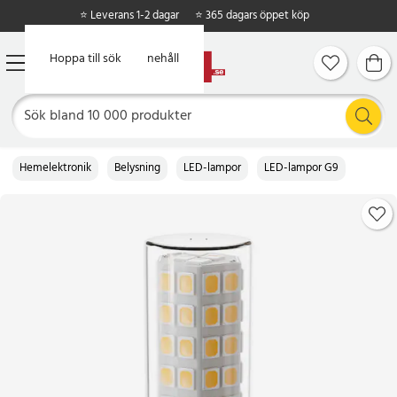
⭐ Leverans 1-2 dagar
⭐ 365 dagars öppet köp
Hoppa till huvudinnehåll
Hoppa till sök
Hemelektronik
Belysning
LED-lampor
LED-lampor G9