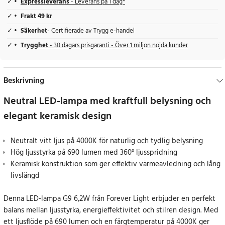
Expressleverans
- Leverans på 1 dag*
Frakt 49 kr
Säkerhet
- Certifierade av Trygg e-handel
Trygghet
- 30 dagars prisgaranti - Över 1 miljon nöjda kunder
Beskrivning
Neutral LED-lampa med kraftfull belysning och
elegant keramisk design
Neutralt vitt ljus på 4000K för naturlig och tydlig belysning
Hög ljusstyrka på 690 lumen med 360° ljusspridning
Keramisk konstruktion som ger effektiv värmeavledning och lång
livslängd
Denna LED-lampa G9 6,2W från Forever Light erbjuder en perfekt
balans mellan ljusstyrka, energieffektivitet och stilren design. Med
ett ljusflöde på 690 lumen och en färgtemperatur på 4000K ger