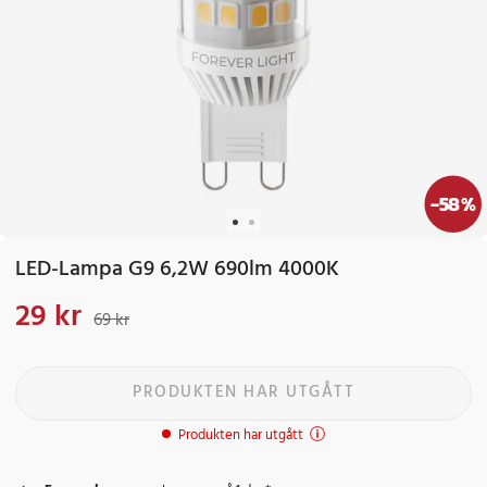
-
58
%
LED-Lampa G9 6,2W 690lm 4000K
29 kr
Nuvarande pris
:
29 kr
Tidigare pris
:
69 kr
69 kr
PRODUKTEN HAR UTGÅTT
Produkten har utgått