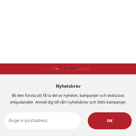
⭐ 365 dagars öppet köp
⭐
Frakt 49kr *
Nyhetsbrev
Bli den första att få ta del av nyheter, kampanjer och exklusiva
erbjudanden Anmäl dig till vårt nyhetsbrev och SMS-kampanjer.
OK