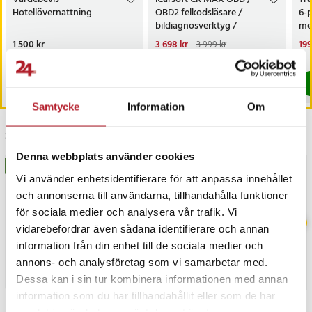
Hotellövernattning
OBD2 felkodsläsare /
6-
- Antal tändcykler: >15 000
bildiagnosverktyg /
med
- Effektfaktor: >0,5
diagnosverktyg för bil
sk
Pris
1 500 kr
:
1 500 kr
Nuvarande pris
3 698 kr
:
Nu
199
- Kvicksilverinnehåll: 0 mg
3 999 kr
3 698 kr
Tidigare pris
:
3 999 kr
199
I lager, levereras inom 1-2 vardagar
I lager, levereras inom 1-2 vardagar
- Garanti: 36 månader
- Certifikat: CE, EMC, RoHS
Köp
Köp
Artikelnummer
:
124974
Samtycke
Information
Om
Senast besökta
Denna webbplats använder cookies
BÄSTSÄLJARE
Vi använder enhetsidentifierare för att anpassa innehållet
och annonserna till användarna, tillhandahålla funktioner
för sociala medier och analysera vår trafik. Vi
vidarebefordrar även sådana identifierare och annan
information från din enhet till de sociala medier och
annons- och analysföretag som vi samarbetar med.
Dessa kan i sin tur kombinera informationen med annan
information som du har tillhandahållit eller som de har
samlat in när du har använt deras tjänster.