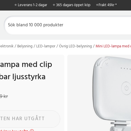
⭐ Leverans 1-2 dagar
⭐ 365 dagars öppet köp
⭐
Frakt 49kr *
ektronik
Belysning
LED-lampor
Övrig LED-belysning
Mini LED-lampa med cli
lampa med clip
bar ljusstyrka
 kr
Tidigare pris
:
229 kr
9 kr
TEN HAR UTGÅTT