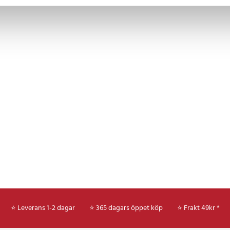
5 timmar
 mm
6
⭐ Leverans 1-2 dagar
⭐ 365 dagars öppet köp
⭐
Frakt 49kr *