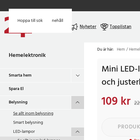
Hoppa till huvudinnehåll
Hoppa till sök
Meny
Nyheter
Topplistan
Du är här:
Hem
Hemel
Hemelektronik
Mini LED-
Smarta hem
och juster
Spara El
109 kr
Nuvarande pris
:
109
Belysning
22
Se allt inom
belysning
Smart belysning
PRODUK
LED-lampor