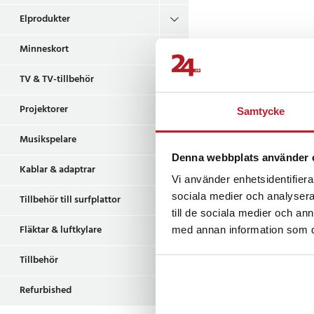
Elprodukter
Lampan erbjuder flex
justerbar vinkel för a
Minneskort
batterikapacitet på 
endast 1,5 timmar vi
TV & TV-tillbehör
lampan redo när du 
färgåtergivningsinde
Projektorer
Samtycke
vilket innebär att de
Musikspelare
naturligt, vilket gör 
och videor.
Denna webbplats använder 
Kablar & adaptrar
Vi använder enhetsidentifierar
Specifikation
sociala medier och analysera 
Tillbehör till surfplattor
- Maximal effekt: 3W
till de sociala medier och a
- Laddningsport: Typ
Fläktar & luftkylare
med annan information som du 
- Färgtemperatur: 2
- Färgåtergivningsin
Tillbehör
- Maximal ljusstyrka:
mörkt rum)
Refurbished
- Batterikapacitet: 