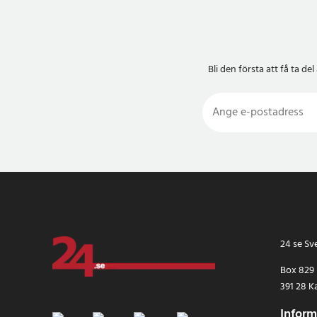
Bli den första att få ta 
24 se Sv
Box 829
391 28 K
Inform