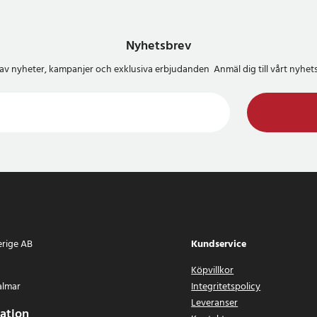
Nyhetsbrev
del av nyheter, kampanjer och exklusiva erbjudanden Anmäl dig till vårt nyh
erige AB
Kundservice
Köpvillkor
almar
Integritetspolicy
Leveranser
ation