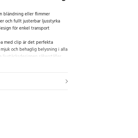
n bländning eller flimmer
r och fullt justerbar ljusstyrka
esign för enkel transport
a med clip är det perfekta
e mjuk och behaglig belysning i alla
a ljustäcksdesignen säkerställer
t, utan bländning eller flimmer.
ärgtemperaturer och en ljusstyrka
0 till 100 %, kan du enkelt hitta
ingen för alla behov. Dess
esign gör den enkel att bära med
alisk för allt från
 fotografering. Det praktiska
kan fästas på olika ytor för enkel
 var du än är