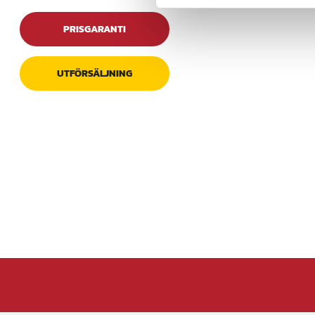
- Laddningstid: ca 1,
- Mått: 74 x 116 x 35
PRISGARANTI
- Vikt: 77 g
Artikelnummer
:
11469
UTFÖRSÄLJNING