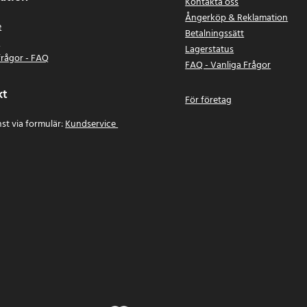
Kontakta oss
Ångerköp & Reklamation
e
Betalningssätt
n
Lagerstatus
frågor - FAQ
FAQ - Vanliga Frågor
kt
För företag
st via formulär:
Kundservice