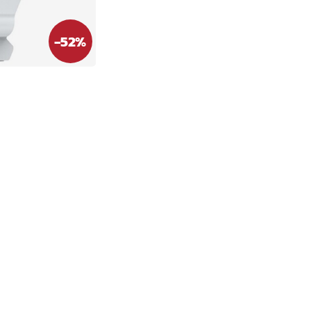
-
52
%