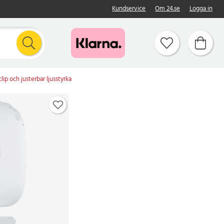
Kundservice
Om 24.se
Logga in
p och justerbar ljusstyrka