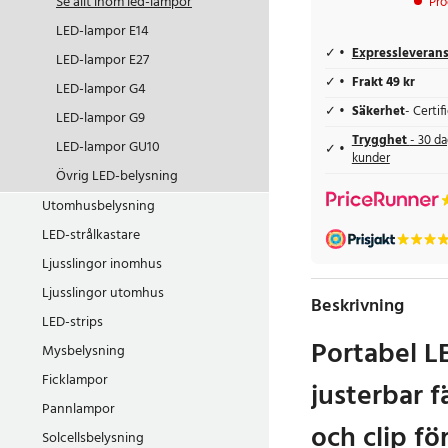
Se allt inom
led-lampor
Pro
LED-lampor E14
Expressleveran
LED-lampor E27
Frakt 49 kr
LED-lampor G4
Säkerhet
- Certi
LED-lampor G9
Trygghet
- 30 da
LED-lampor GU10
kunder
Övrig LED-belysning
Utomhusbelysning
LED-strålkastare
Ljusslingor inomhus
Ljusslingor utomhus
Beskrivning
LED-strips
Portabel 
Mysbelysning
Ficklampor
justerbar 
Pannlampor
och clip f
Solcellsbelysning