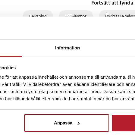
Fortsätt att fynda
ibilitet med en 90-graders
Belysning
LED-lampor
Övrig LED-belys
tt alltid få rätt ljusvinkel. Med en
1000mAh och en laddningstid på
a den moderna Type-C-porten, är
Rea Belysning
Hemele
behöver den. Dess
x är imponerande högt (≥95),
Information
n återger färger exakt och
den särskilt bra för fotografering
cookies
e för att anpassa innehållet och annonserna till användarna, tillh
vår trafik. Vi vidarebefordrar även sådana identifierare och anna
nnons- och analysföretag som vi samarbetar med. Dessa kan i sin
e-C, 5V/1A
har tillhandahållit eller som de har samlat in när du har använt 
500K-9000K
dex: ≥95
 ≥260LUX (på 0,5 meters avstånd i
Anpassa
1000mAh