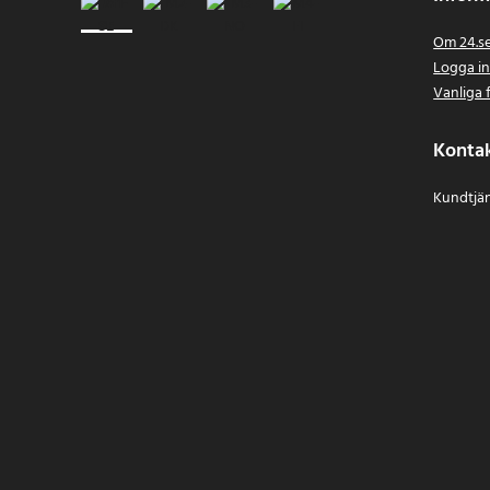
Om 24.s
Logga i
Vanliga 
Konta
Kundtjän