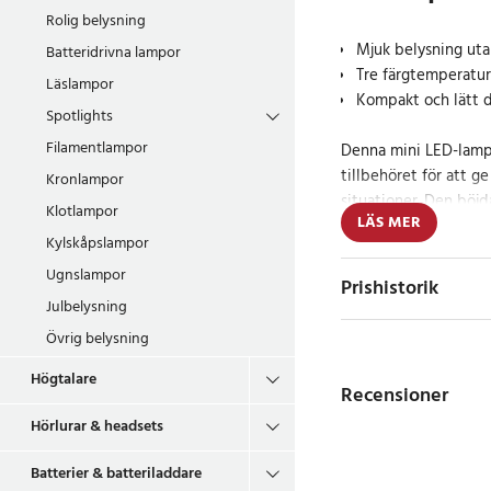
Rolig belysning
Mjuk belysning uta
Batteridrivna lampor
Tre färgtemperature
Läslampor
Kompakt och lätt d
Spotlights
Filamentlampor
Denna mini LED-lamp
tillbehöret för att g
Kronlampor
situationer. Den böjd
Klotlampor
LÄS MER
att ljuset sprids jämn
Kylskåpslampor
Med tre justerbara f
Ugnslampor
som kan justeras från 
Prishistorik
den perfekta inställn
Julbelysning
kompakta och lätta d
Övrig belysning
sig, vilket gör den ide
videokonferenser till
Högtalare
Recensioner
clipet gör att lampan 
Hörlurar & headsets
användning.
Batterier & batteriladdare
Perfekt belysning