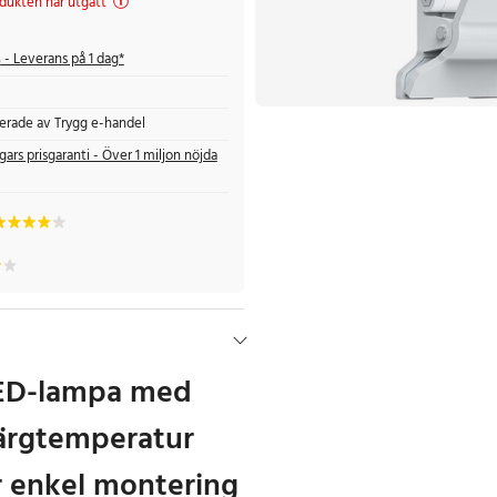
dukten har utgått
s
- Leverans på 1 dag*
fierade av Trygg e-handel
gars prisgaranti - Över 1 miljon nöjda
LED-lampa med
färgtemperatur
ör enkel montering