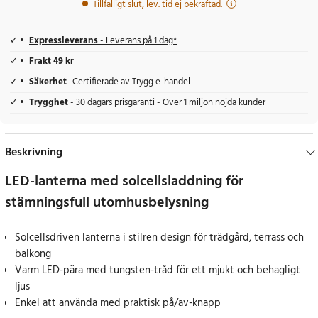
Tillfälligt slut, lev. tid ej bekräftad.
Expressleverans
- Leverans på 1 dag*
Frakt 49 kr
Säkerhet
- Certifierade av Trygg e-handel
Trygghet
- 30 dagars prisgaranti - Över 1 miljon nöjda kunder
Beskrivning
LED-lanterna med solcellsladdning för
stämningsfull utomhusbelysning
Solcellsdriven lanterna i stilren design för trädgård, terrass och
balkong
Varm LED-pära med tungsten-tråd för ett mjukt och behagligt
ljus
Enkel att använda med praktisk på/av-knapp