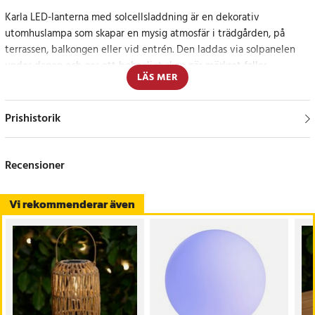
Karla LED-lanterna med solcellsladdning är en dekorativ
utomhuslampa som skapar en mysig atmosfär i trädgården, på
terrassen, balkongen eller vid entrén. Den laddas via solpanelen
under dagen och ger ett behagligt sken när mörkret faller.
LÄS MER
Solcellslanterna med varm LED-belysning
Prishistorik
Lanternan har en polykristallin solpanel och ett uppladdningsbart
batteri, vilket gör att den inte kräver någon fast elanslutning. Den
varma LED-päran med tungsten-tråd ger ett dekorativt ljus, och
Recensioner
på/av-knappen gör lampan enkel att använda.
Vi rekommenderar även
Specifikationer
- Modell: Karla
- Produkttyp: Solcellslanterna / solcellslampa
- Färg: Brun
- Användning: Utomhus
- Solpanel: Polykristallin 2 V
- LED: 1 x varm LED-pära med tungsten-tråd