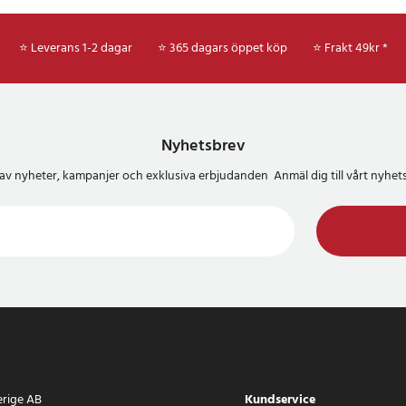
⭐ Leverans 1-2 dagar
⭐ 365 dagars öppet köp
⭐
Frakt 49kr *
Nyhetsbrev
del av nyheter, kampanjer och exklusiva erbjudanden Anmäl dig till vårt nyh
erige AB
Kundservice