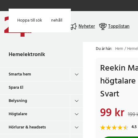
Hoppa till huvudinnehåll
Hoppa till sök
Meny
Nyheter
Topplistan
Du är här:
Hem
Hemel
Hemelektronik
Reekin Ma
Smarta hem
högtalare
Spara El
Svart
Belysning
99 kr
Nuvarande pris
:
99 k
199 
Högtalare
Hörlurar & headsets
4.5