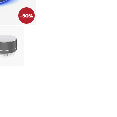
-
50
%