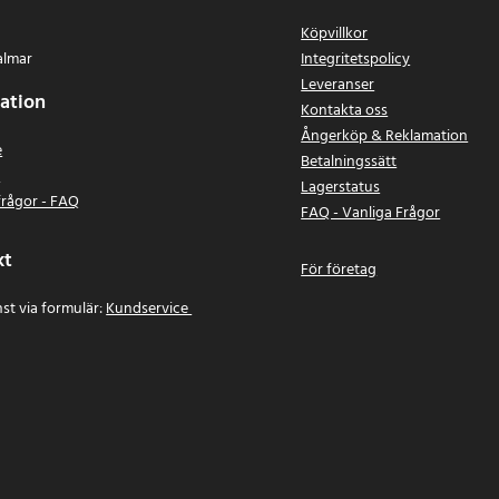
Köpvillkor
almar
Integritetspolicy
Leveranser
ation
Kontakta oss
Ångerköp & Reklamation
e
Betalningssätt
n
Lagerstatus
frågor - FAQ
FAQ - Vanliga Frågor
kt
För företag
st via formulär:
Kundservice