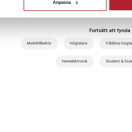
10 m
Anpassa
5 timmar
 40 mm
0 Hz – 16 kHz
Fortsätt att fynda
400 mAh
 mm
Mobiltillbehör
Högtalare
Trådlösa högta
Hemelektronik
Student & Exa
08