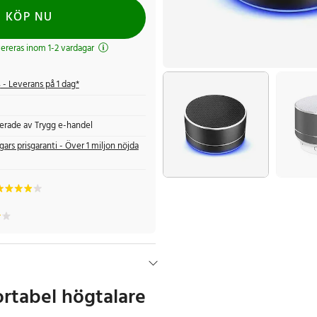
KÖP NU
evereras inom 1-2 vardagar
s
- Leverans på 1 dag*
fierade av Trygg e-handel
gars prisgaranti - Över 1 miljon nöjda
ortabel högtalare