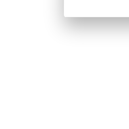
- Räckvidd: Upp till 
- Speltid: Upp till 2,
- Högtalardiameter:
- Högtalareffekt: 3 W
- Frekvensområde: 20
- Batterikapacitet: 
- Mått: 70 × 70 × 48
- Vikt: 125 g
- Färg: Svart
Artikelnummer
:
1249