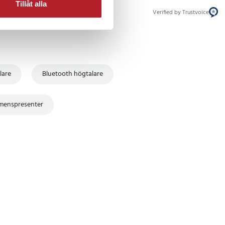
Tillåt alla
Verified by Trustvoice
lare
Bluetooth högtalare
menspresenter