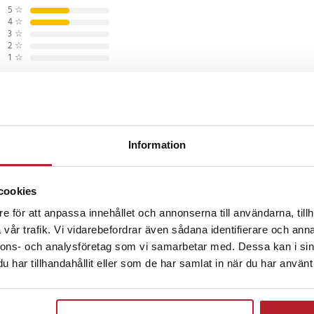
d på upp till 10 meter. Det
5
☆
iumjonbatteriet ger upp till 2,5
4
☆
3
☆
 högtalaren stöder även A2DP och
2
☆
udöverföring. Med sina kompakta
1
☆
å endast 125 gram är Reekin Marlin
allt.
 musik och samtal
veckor sedan
Information
nen gör det enkelt att ta emot
va ta upp telefonen. Högtalaren
..
picknickar, kontoret eller
cookies
ll storleken men imponerande i
e för att anpassa innehållet och annonserna till användarna, tillh
eckor sedan
vår trafik. Vi vidarebefordrar även sådana identifierare och anna
nnons- och analysföretag som vi samarbetar med. Dessa kan i sin
har tillhandahållit eller som de har samlat in när du har använt 
öp! Liten och smidig och lätt att ha med sig.
4.0 + EDR