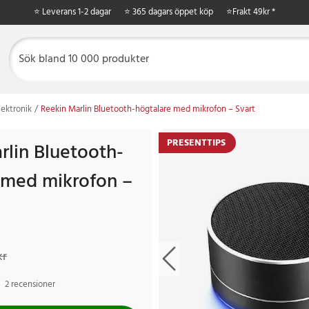
⭐ Leverans 1-2 dagar
⭐ 365 dagars öppet köp
⭐
Frakt 49kr *
ektronik
Reekin Marlin Bluetooth-högtalare med mikrofon – Svart
PRESENTTIPS
rlin Bluetooth-
 med mikrofon –
r
Tidigare pris
:
199 kr
kr
2 recensioner