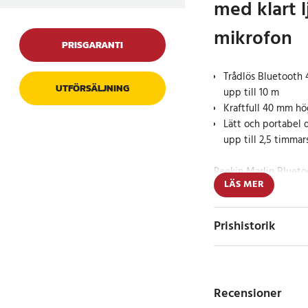
med klart 
mikrofon
PRISGARANTI
Trådlös Bluetooth 
UTFÖRSÄLJNING
upp till 10 m
Kraftfull 40 mm hög
Lätt och portabel 
upp till 2,5 timmar
Reekin Marlin Blueto
LÄS MER
kompakt och bärbar h
med musiken vart du
fullfrekvenshögtalare
Prishistorik
balanserat ljud med 3
både musik och samta
Bluetooth 4.0 + EDR-
Recensioner
trådlös anslutning til