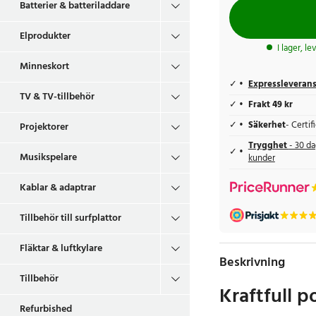
Batterier & batteriladdare
Elprodukter
I lager, l
Minneskort
Expressleveran
TV & TV-tillbehör
Frakt 49 kr
Säkerhet
- Certi
Projektorer
Trygghet
- 30 da
Musikspelare
kunder
Kablar & adaptrar
Tillbehör till surfplattor
Fläktar & luftkylare
Beskrivning
Tillbehör
Kraftfull p
Refurbished