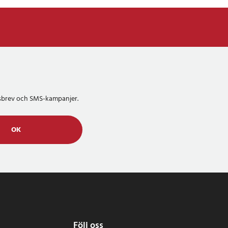
etsbrev och SMS-kampanjer.
OK
Följ oss