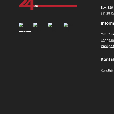
Box 829
391 28 K
Inform
Om 24.s
Logga i
Vanliga 
Konta
Kundtjän