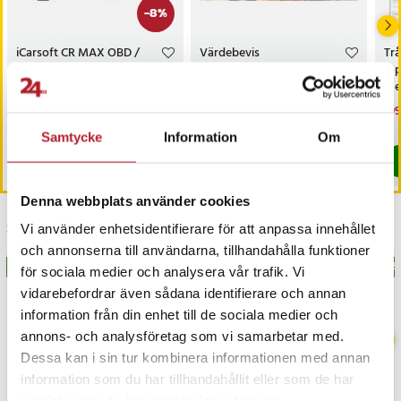
-
8
%
iCarsoft CR MAX OBD /
Värdebevis
Trå
OBD2 felkodsläsare /
Hotellövernattning
6-
bildiagnosverktyg /
med
diagnosverktyg för bil
sk
Nuvarande pris
3 698 kr
:
Pris
1 500 kr
:
1 500 kr
Nu
199
3 999 kr
3 698 kr
Tidigare pris
:
3 999 kr
199
I lager, levereras inom 1-2 vardagar
I lager, levereras inom 1-2 vardagar
Samtycke
Information
Om
Köp
Köp
Denna webbplats använder cookies
Senast besökta
Vi använder enhetsidentifierare för att anpassa innehållet
och annonserna till användarna, tillhandahålla funktioner
BÄSTSÄLJARE
BÄS
för sociala medier och analysera vår trafik. Vi
vidarebefordrar även sådana identifierare och annan
information från din enhet till de sociala medier och
annons- och analysföretag som vi samarbetar med.
Dessa kan i sin tur kombinera informationen med annan
information som du har tillhandahållit eller som de har
samlat in när du har använt deras tjänster.