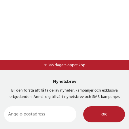
⭐ 365 dagars öppet köp
⭐
Frakt 49kr *
Nyhetsbrev
Bli den första att få ta del av nyheter, kampanjer och exklusiva
erbjudanden Anmäl dig till vårt nyhetsbrev och SMS-kampanjer.
OK