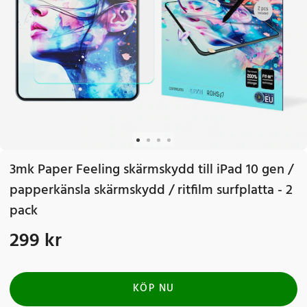
3mk Paper Feeling skärmskydd till iPad 10 gen /
papperkänsla skärmskydd / ritfilm surfplatta - 2
pack
299 kr
Pris
:
299 kr
KÖP NU