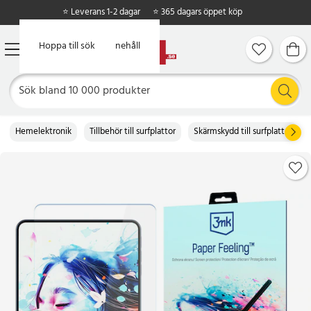
⭐ Leverans 1-2 dagar
⭐ 365 dagars öppet köp
Hoppa till huvudinnehåll
Hoppa till sök
Hemelektronik
Tillbehör till surfplattor
Skärmskydd till surfplattor