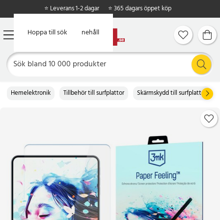
⭐ Leverans 1-2 dagar
⭐ 365 dagars öppet köp
Hoppa till huvudinnehåll
Hoppa till sök
Hemelektronik
Tillbehör till surfplattor
Skärmskydd till surfplattor