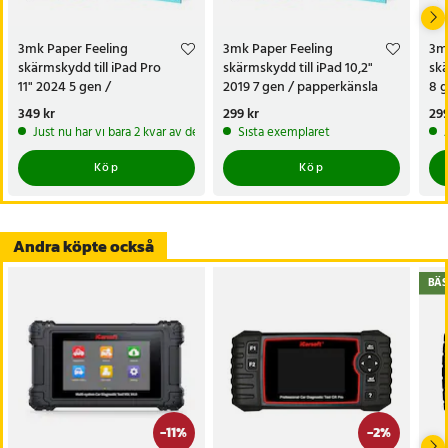
skydd med en förbättrad skrivupplevelse.
3mk Paper Feeling
3mk Paper Feeling
3m
Specifikation
skärmskydd till iPad Pro
skärmskydd till iPad 10,2"
skä
- Kompatibilitet: iPad Pro 13 tum 2024 7 gen
11" 2024 5 gen /
2019 7 gen / papperkänsla
8 g
- Antal i förpackning: 2 st
papperkänsla skärmskydd - 2
skärmskydd - 2 pack
sk
Pris
349 kr
:
349 kr
Pris
299 kr
:
299 kr
Pri
299
pack
- Skärmskydd: förstärker upp till 200 %
Just nu har vi bara 2 kvar av denna produkt
Sista exemplaret
- Yta: papperliknande struktur
Köp
Köp
- Egenskaper: anti-reflex, smuts- och fingeravtrycksreducering
Artikelnummer
:
130227
Andra köpte också
BÄS
-
11
%
-
2
%