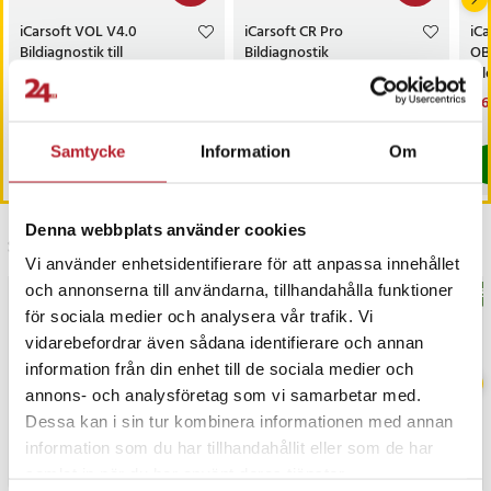
iCarsoft VOL V4.0
iCarsoft CR Pro
iC
Bildiagnostik till
Bildiagnostik
OBD
Volvo/Saab / OBD2
bil
diagnosverktyg /
dia
Nuvarande pris
2 399 kr
:
Nuvarande pris
2 799 kr
:
Nu
3 6
2 699 kr
2 849 kr
felkodsläsare bil
2 399 kr
Tidigare pris
:
2 699 kr
2 799 kr
Tidigare pris
:
2 849 kr
3 6
I lager, levereras inom 1-2 vardagar
I lager, levereras inom 1-2 vardagar
Samtycke
Information
Om
Köp
Köp
Denna webbplats använder cookies
Senast besökta
Vi använder enhetsidentifierare för att anpassa innehållet
och annonserna till användarna, tillhandahålla funktioner
BÄSTSÄLJARE
BÄS
för sociala medier och analysera vår trafik. Vi
vidarebefordrar även sådana identifierare och annan
information från din enhet till de sociala medier och
annons- och analysföretag som vi samarbetar med.
Dessa kan i sin tur kombinera informationen med annan
information som du har tillhandahållit eller som de har
samlat in när du har använt deras tjänster.