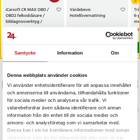
iCarsoft CR MAX OBD /
Värdebevis
Trå
OBD2 felkodsläsare /
Hotellövernattning
6-
bildiagnosverktyg /
med
diagnosverktyg för bil
sk
Nuvarande pris
3 698 kr
:
Pris
1 500 kr
:
1 500 kr
Nu
199
3 999 kr
3 698 kr
Tidigare pris
:
3 999 kr
199
I lager, levereras inom 1-2 vardagar
I lager, levereras inom 1-2 vardagar
Köp
Köp
Samtycke
Information
Om
Senast besökta
Denna webbplats använder cookies
BÄSTSÄLJARE
BÄSTSÄLJARE
BÄS
Vi använder enhetsidentifierare för att anpassa innehållet
och annonserna till användarna, tillhandahålla funktioner
för sociala medier och analysera vår trafik. Vi
vidarebefordrar även sådana identifierare och annan
information från din enhet till de sociala medier och
annons- och analysföretag som vi samarbetar med.
Dessa kan i sin tur kombinera informationen med annan
information som du har tillhandahållit eller som de har