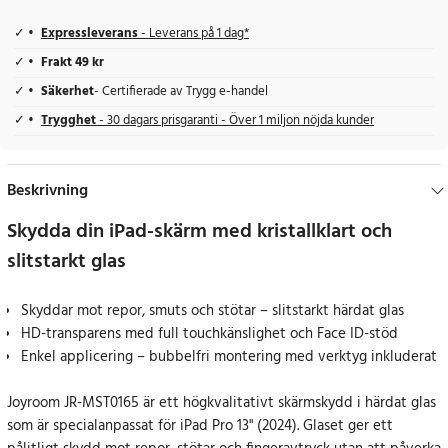
Expressleverans
- Leverans på 1 dag*
Frakt 49 kr
Säkerhet
- Certifierade av Trygg e-handel
Trygghet
- 30 dagars prisgaranti - Över 1 miljon nöjda kunder
Beskrivning
Skydda din iPad-skärm med kristallklart och
slitstarkt glas
Skyddar mot repor, smuts och stötar – slitstarkt härdat glas
HD-transparens med full touchkänslighet och Face ID-stöd
Enkel applicering – bubbelfri montering med verktyg inkluderat
Joyroom JR-MST0165 är ett högkvalitativt skärmskydd i härdat glas
som är specialanpassat för iPad Pro 13" (2024). Glaset ger ett