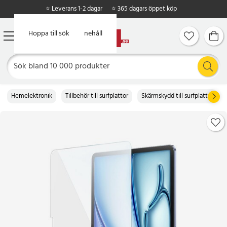
⭐ Leverans 1-2 dagar
⭐ 365 dagars öppet köp
Hoppa till huvudinnehåll
Hoppa till sök
Hemelektronik
Tillbehör till surfplattor
Skärmskydd till surfplattor