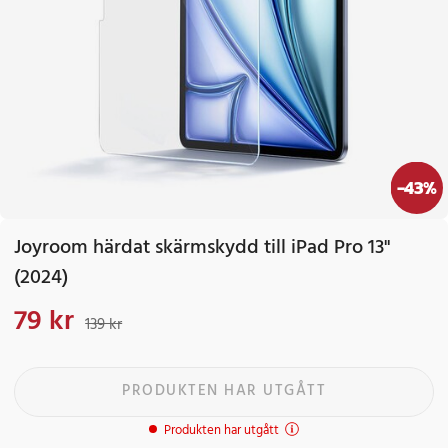
-
43
%
Joyroom härdat skärmskydd till iPad Pro 13"
(2024)
79 kr
Nuvarande pris
:
79 kr
Tidigare pris
:
139 kr
139 kr
PRODUKTEN HAR UTGÅTT
Produkten har utgått