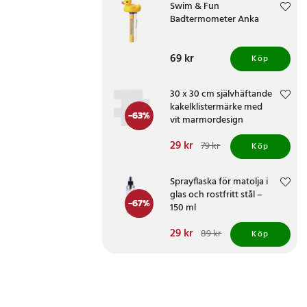
Swim & Fun
Badtermometer Anka
Pris
69 kr
:
69 kr
Köp
30 x 30 cm självhäftande
kakelklistermärke med
-
63
%
vit marmordesign
Nuvarande pris
29 kr
:
79 kr
Köp
29 kr
Tidigare pris
:
79 kr
Sprayflaska för matolja i
glas och rostfritt stål –
-
67
%
150 ml
Nuvarande pris
29 kr
:
89 kr
Köp
29 kr
Tidigare pris
:
89 kr