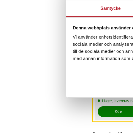
Samtycke
Andra köpte o
Denna webbplats använder 
BÄSTSÄLJARE
Vi använder enhetsidentifierar
sociala medier och analysera 
till de sociala medier och a
med annan information som du 
-
iCarsoft CR MAX
OBD / OBD2
felkodsläsare /
bildiagnosverktyg /
Nuvarande pris
3 698 kr
:
3 999 kr
diagnosverktyg för 
3 698 kr
Tidigare pri
I lager, levereras 
3 999 kr
Köp