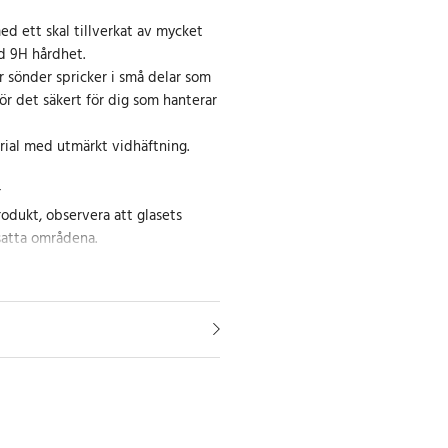
ed ett skal tillverkat av mycket
d 9H hårdhet.
r sönder spricker i små delar som
gör det säkert för dig som hanterar
rial med utmärkt vidhäftning.
r
rodukt, observera att glasets
satta områdena.
r återanvändning kan
sämras. Det rekommenderas inte
s när det väl har applicerats.
riven kraft vid installation eller
skyddet kan skada produkten.
oner
ed mikrofiberduken
 på glaset