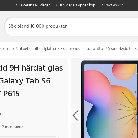
⭐ Leverans 1-2 dagar
⭐ 365 dagars öppet köp
⭐
Frakt 49kr *
ektronik
Tillbehör till surfplattor
Skärmskydd till surfplattor
Skärmskydd till 
d 9H härdat glas
alaxy Tab S6
/ P615
r
Tidigare pris
:
99 kr
r
2 recensioner