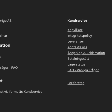
erige AB
Kundservice
Köpvillkor
almar
Integritetspolicy
Leveranser
ation
Kontakta oss
Ångerköp & Reklamation
e
Betalningssätt
n
Lagerstatus
frågor - FAQ
FAQ - Vanliga Frågor
kt
För företag
st via formulär:
Kundservice