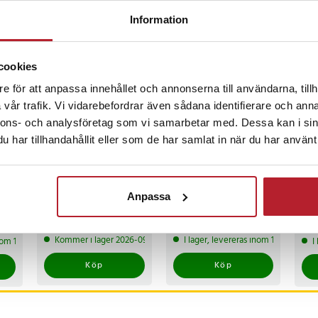
Information
ckså
cookies
BÄ
e för att anpassa innehållet och annonserna till användarna, tillh
vår trafik. Vi vidarebefordrar även sådana identifierare och anna
nnons- och analysföretag som vi samarbetar med. Dessa kan i sin
har tillhandahållit eller som de har samlat in när du har använt 
8
%
Parasollfot för fast
Värdebevis
Trå
montering – svart
Hotellövernattning
spo
Anpassa
stål och järn Ø57 x 300
puc
mm
fjä
Pris
299 kr
:
299 kr
Pris
1 500 kr
:
1 500 kr
Nuv
199
bil
skå
s
:
199 
Kommer i lager 2026-09-11
I lager, levereras inom 1-2 vardagar
inom 1-2 vardagar
I
299
Köp
Köp