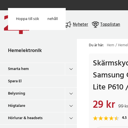
Hoppa till huvudinnehåll
Hoppa till sök
Meny
Nyheter
Topplistan
Du är här:
Hem
Hemel
Hemelektronik
Skärmskyd
Smarta hem
Samsung G
Spara El
Lite P610 
Belysning
29 kr
Nuvarande pris
:
29 k
99 k
Högtalare
Hörlurar & headsets
4.5