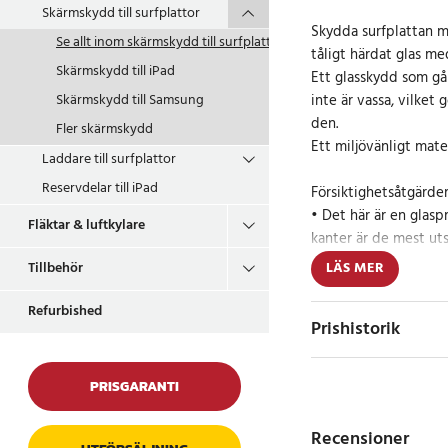
Skärmskydd till surfplattor
Skydda surfplattan m
Se allt inom
skärmskydd till surfplattor
tåligt härdat glas me
Skärmskydd till iPad
Ett glasskydd som gå
inte är vassa, vilket 
Skärmskydd till Samsung
den.
Fler skärmskydd
Ett miljövänligt mate
Laddare till surfplattor
Reservdelar till iPad
Försiktighetsåtgärde
• Det här är en glasp
Fläktar & luftkylare
kanter är de mest ut
• Vid avlägsnande fö
Tillbehör
LÄS MER
limegenskaperna för
att glasskyddet öppna
Refurbished
Prishistorik
• Användning av överd
borttagning av skärm
PRISGARANTI
Installationsinstrukti
1. Rengör skärmen m
Recensioner
2. Ta av skyddsfilmen