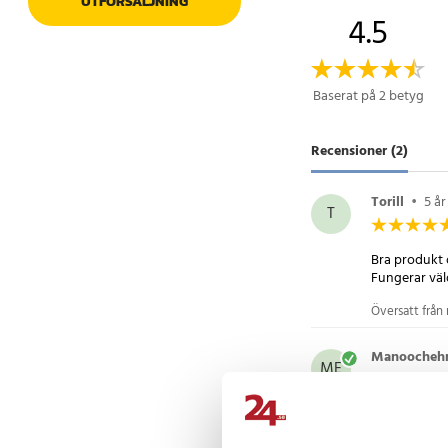
UTFÖRSÄLJNING
4.5
3. Sätt glaset på skä
Artikelnummer
:
8083
Baserat på 2 betyg
Recensioner (2)
Torill
•
5 å
T
Bra produkt 
Fungerar väl
Översatt från 
Manoochehr
ME