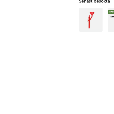
Senast besökta
BÄS