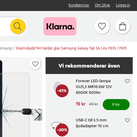
Kundservice
Om 24.se
Logga in
Samsung
Skärmskydd 9H härdat glas Samsung Galaxy Tab S6 Lite P610 / P615
Vi rekommenderar även
Forever LED-lampa
GU5,3 MR16 6W 12V
-
61
%
6000K 400lm
Nuvarande pris
19 kr
:
49 kr
Köp
19 kr
Tidigare pris
:
49 kr
USB-C till 3.5 mm
ljudadapter 10 cm
-
20
%