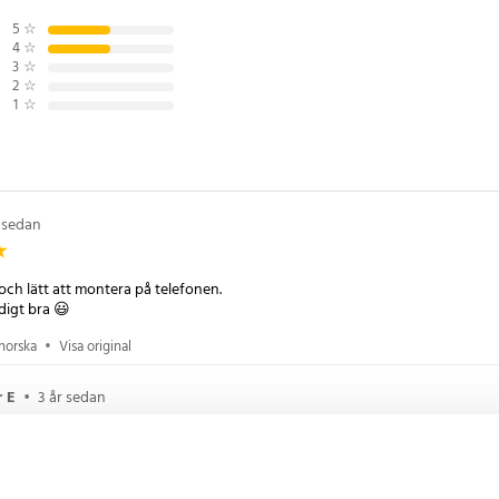
rmen
5
☆
4
☆
8
3
☆
2
☆
1
☆
r sedan
och lätt att montera på telefonen.
digt bra 😃
norska
•
Visa original
 E
•
3 år sedan