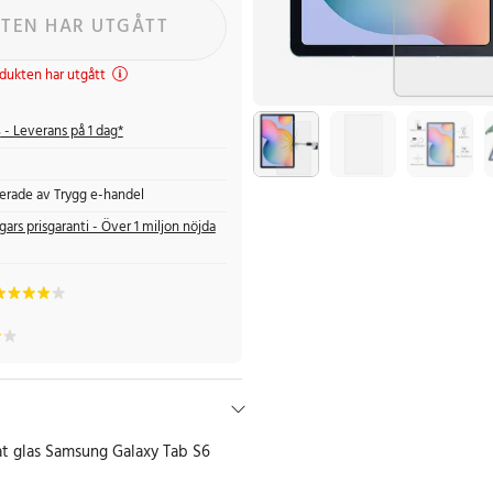
TEN HAR UTGÅTT
dukten har utgått
s
- Leverans på 1 dag*
fierade av Trygg e-handel
gars prisgaranti - Över 1 miljon nöjda
t glas Samsung Galaxy Tab S6