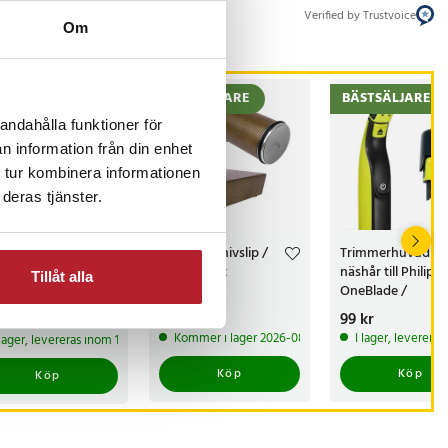
Verified by Trustvoice
Om
STSÄLJARE
BÄSTSÄLJARE
BÄSTSÄLJARE
andahålla funktioner för
n information från din enhet
 tur kombinera informationen
deras tjänster.
-
33
%
dlösa LED-
Rullande knivslip /
Trimmerhuvud fö
tlights 6-pack /
magnetiskt
näshår till Philips
Tillåt alla
klampor med
slipstöd /
OneBlade /
rrkontroll / dimbar
diamantbryne
näshårstrimmer /
arande pris
 kr
:
Pris
249 kr
:
249 kr
Pris
99 kr
:
99 kr
299 kr
pbelysning
400/1000 / knivvässare
nästrimmerhuvu
kr
Tidigare pris
:
Kommer i lager 2026-08-14
I lager, leverera
 lager, levereras inom 1-2 vardagar
 kr
med fasta vinklar
Köp
Köp
Köp