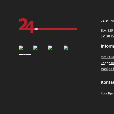
24 se Sv
Box 829
391 28 K
Inform
Om 24.s
Logga i
Vanliga 
Konta
Kundtjän