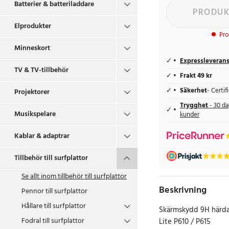
Batterier & batteriladdare
PRODUK
Elprodukter
Pro
Minneskort
Expressleveran
TV & TV-tillbehör
Frakt 49 kr
Säkerhet
- Certi
Projektorer
Trygghet
- 30 da
Musikspelare
kunder
Kablar & adaptrar
Tillbehör till surfplattor
Se allt inom
tillbehör till surfplattor
Beskrivning
Pennor till surfplattor
Hållare till surfplattor
Skärmskydd 9H härda
Fodral till surfplattor
Lite P610 / P615