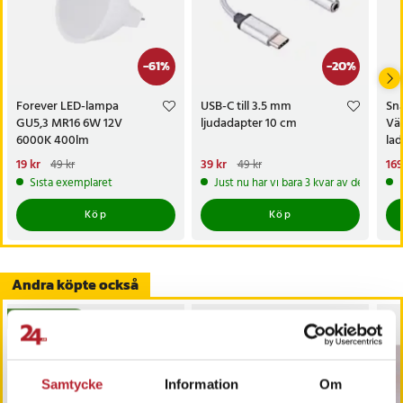
-
61
%
-
20
%
Forever LED-lampa
USB-C till 3.5 mm
Sn
GU5,3 MR16 6W 12V
ljudadapter 10 cm
Vä
6000K 400lm
la
Nuvarande pris
19 kr
:
19 kr
Tidigare
Nuvarande pris
39 kr
:
Nu
169
49 kr
49 kr
pris
:
49 kr
39 kr
Tidigare pris
:
49 kr
169
Sista exemplaret
Just nu har vi bara 3 kvar av denna pr
Köp
Köp
Andra köpte också
BÄSTSÄLJARE
Samtycke
Information
Om