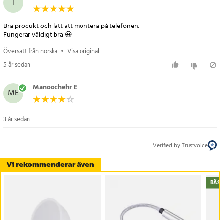
T
Bra produkt och lätt att montera på telefonen.
Fungerar väldigt bra 😃
Översatt från norska
•
Visa original
5 år sedan
Manoochehr E
ME
3 år sedan
Verified by Trustvoice
Vi rekommenderar även
BÄS