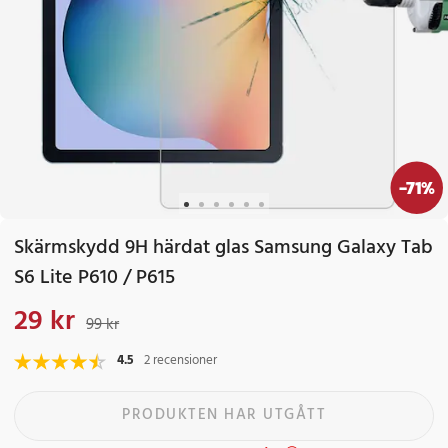
-
71
%
Skärmskydd 9H härdat glas Samsung Galaxy Tab
S6 Lite P610 / P615
29 kr
Nuvarande pris
:
29 kr
Tidigare pris
:
99 kr
99 kr
4.5
2 recensioner
PRODUKTEN HAR UTGÅTT