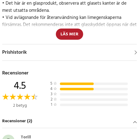
• Det här är en glasprodukt, observera att glasets kanter är de
mest utsatta områdena.
• Vid avlägsnande för återanvändning kan limegenskaperna
försämras. Det rekommenderas inte att glasskyddet öppnas när det
väl har applicerats.
LÄS MER
• Användning av överdriven kraft vid installation eller borttagning
av skärmskyddet kan skada produkten.
Prishistorik
Installationsinstruktioner
1. Rengör skärmen med mikrofiberduken
Recensioner
2. Ta av skyddsfilmen på glaset
4.5
3. Sätt glaset på skärmen
5
☆
4
☆
Artikelnummer
:
80838
3
☆
2
☆
1
☆
2 betyg
Recensioner (2)
Torill