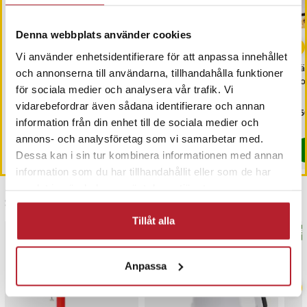
Denna webbplats använder cookies
-
8
%
Vi använder enhetsidentifierare för att anpassa innehållet
iCarsoft CR MAX OBD /
Parasollfot för fast
Vä
och annonserna till användarna, tillhandahålla funktioner
OBD2 felkodsläsare /
montering – svart stål
Hot
för sociala medier och analysera vår trafik. Vi
bildiagnosverktyg /
och järn Ø57 x 300 mm
vidarebefordrar även sådana identifierare och annan
diagnosverktyg för bil
Nuvarande pris
3 698 kr
:
Pris
299 kr
:
299 kr
Pri
1 5
3 999 kr
3 698 kr
Tidigare pris
:
3 999 kr
information från din enhet till de sociala medier och
Kommer i lager 2026-09-11
I lager, levereras inom 1-2 vardagar
annons- och analysföretag som vi samarbetar med.
Köp
Köp
Dessa kan i sin tur kombinera informationen med annan
information som du har tillhandahållit eller som de har
samlat in när du har använt deras tjänster.
Senast besökta
Tillåt alla
BÄSTSÄLJARE
BÄS
Anpassa