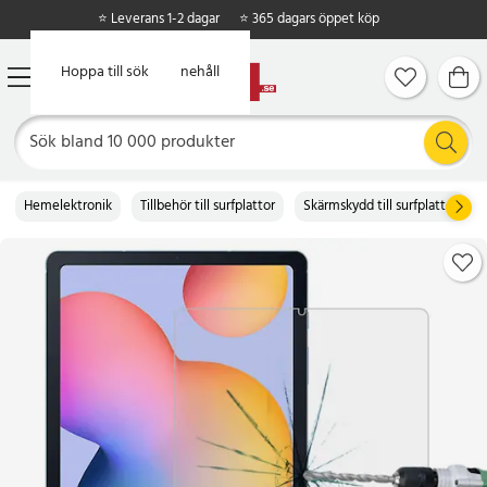
⭐ Leverans 1-2 dagar
⭐ 365 dagars öppet köp
Hoppa till huvudinnehåll
Hoppa till sök
Hemelektronik
Tillbehör till surfplattor
Skärmskydd till surfplattor