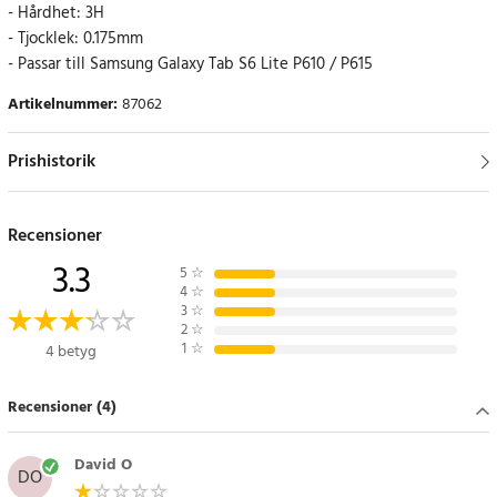
- Hårdhet: 3H
- Tjocklek: 0.175mm
- Passar till Samsung Galaxy Tab S6 Lite P610 / P615
Artikelnummer
:
87062
Prishistorik
Recensioner
3.3
5
☆
4
☆
3
☆
2
☆
1
☆
4 betyg
Recensioner (4)
David O
DO