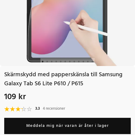
Skärmskydd med papperskänsla till Samsung
Galaxy Tab S6 Lite P610 / P615
109 kr
Pris
:
109 kr
3.3
4 recensioner
Meddela mig när varan är åter i lager