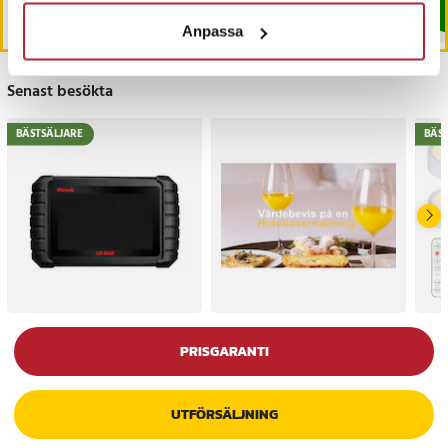
Köp
Köp
Anpassa
Senast besökta
BÄSTSÄLJARE
BÄS
PRISGARANTI
UTFÖRSÄLJNING