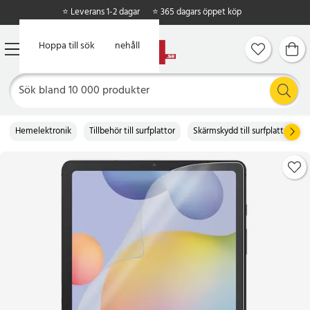
⭐ Leverans 1-2 dagar
⭐ 365 dagars öppet köp
Hoppa till huvudinnehåll
Hoppa till sök
Hemelektronik
Tillbehör till surfplattor
Skärmskydd till surfplattor