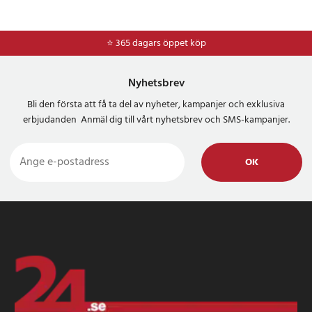
⭐ 365 dagars öppet köp
⭐
Frakt 49kr *
Nyhetsbrev
Bli den första att få ta del av nyheter, kampanjer och exklusiva
erbjudanden Anmäl dig till vårt nyhetsbrev och SMS-kampanjer.
OK