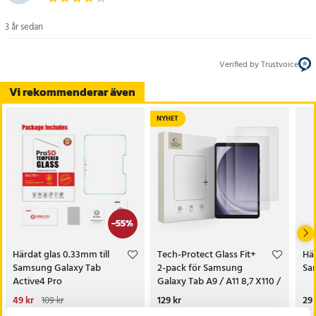
3 år sedan
Verified by Trustvoice
Vi rekommenderar även
NYHET
-
55
%
Härdat glas 0.33mm till
Tech-Protect Glass Fit+
Här
Samsung Galaxy Tab
2-pack för Samsung
Sa
Active4 Pro
Galaxy Tab A9 / A11 8,7 X110 /
X115 / X133 / X135
Nuvarande pris
49 kr
:
Pris
129 kr
:
129 kr
Pri
29 
109 kr
49 kr
Tidigare pris
:
109 kr
Sista exemplaret
Just nu har vi bara 3 kvar av denna produkt