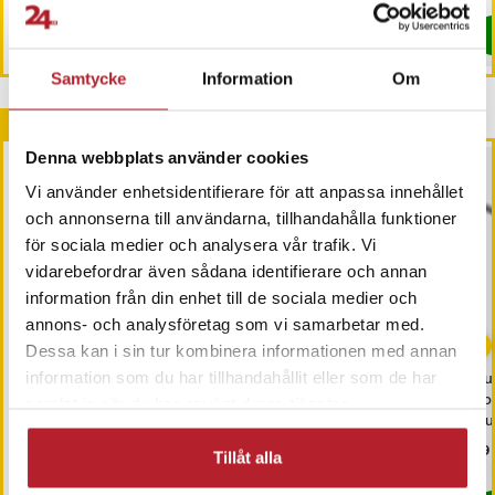
Köp
Köp
Samtycke
Information
Om
Andra köpte också
Denna webbplats använder cookies
Vi använder enhetsidentifierare för att anpassa innehållet
och annonserna till användarna, tillhandahålla funktioner
för sociala medier och analysera vår trafik. Vi
vidarebefordrar även sådana identifierare och annan
information från din enhet till de sociala medier och
annons- och analysföretag som vi samarbetar med.
-
30
%
Dessa kan i sin tur kombinera informationen med annan
Silikonarmband till
Nordic Quality
Du
information som du har tillhandahållit eller som de har
Garmin Forerunner 245 /
Energimätare
Po
samlat in när du har använt deras tjänster.
245 Music - Vit
Lju
Pris
109 kr
:
109 kr
Nuvarande pris
139 kr
:
Pri
39 
199 kr
Tillåt alla
139 kr
Tidigare pris
:
199 kr
I lager, levereras inom 1-2 vardagar
I lager, levereras inom 1-2 vardagar