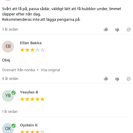
Svårt att få på, passa sådär, väldigt lätt att få bubblor under, limmet
släpper efter nån dag.
Rekommenderas inte att lägga pengarna på.
3 år sedan
Ellen Bakke
EB
Okej
Översatt från norska
•
Visa original
4 år sedan
Yesulen B
YB
1 år sedan
Oystein K
OK