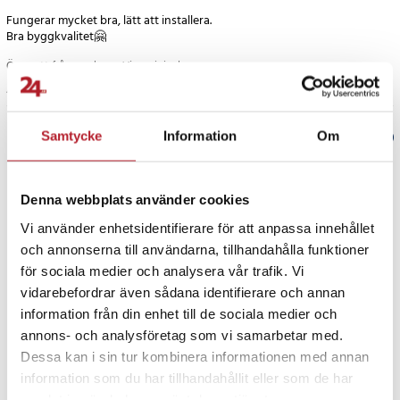
och pluggar. Drift via 868 MHz säkerställer stabil trådlös
Fungerar mycket bra, lätt att installera.
kommunikation mellan enheterna, och den kompakta designen gör
Bra byggkvalitet🤗
den enkel att montera i alla typer av utrymmen.
Översatt från norska
•
Visa original
Specifikation
4 månader sedan
- Tillverkare: X-Sense
- Modell: XS01-M
Samtycke
Information
Om
Verified by Trustvoice
- Strömförsörjning: Utbytbart 3 V CR123A litiumbatteri
- Produktens livslängd: 10 år
PRISGARANTI
- Batteriets livslängd: 5 år
Denna webbplats använder cookies
- Typ av sensor: Fotoelektrisk
Vi använder enhetsidentifierare för att anpassa innehållet
- Säkerhetsstandard: EN 14604:2005+AC:2008
UTFÖRSÄLJNING
och annonserna till användarna, tillhandahålla funktioner
- Driftstemperatur: 4,4–37,8 °C
för sociala medier och analysera vår trafik. Vi
- Luftfuktighet vid drift: ≤ 85 % relativ luftfuktighet (icke-
vidarebefordrar även sådana identifierare och annan
kondenserande)
- Ljudnivå: ≥ 85 dB vid 3 m
information från din enhet till de sociala medier och
- Tystnadsläge: Cirka 9 minuter
annons- och analysföretag som vi samarbetar med.
- Frekvens: 868 MHz
Dessa kan i sin tur kombinera informationen med annan
- Max antal sammankopplade enheter: 24 (kompatibel med X-
information som du har tillhandahållit eller som de har
Fortsätt att fynda
Sense Link+ och Link+ Pro-system)
samlat in när du har använt deras tjänster.