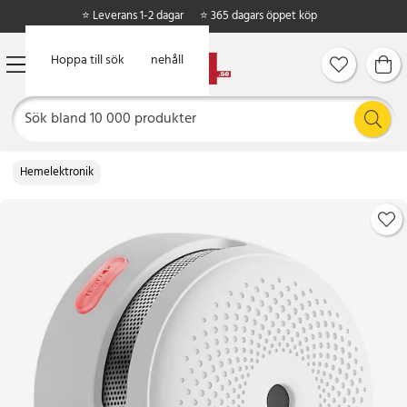
⭐ Leverans 1-2 dagar
⭐ 365 dagars öppet köp
Hoppa till huvudinnehåll
Hoppa till sök
Hemelektronik