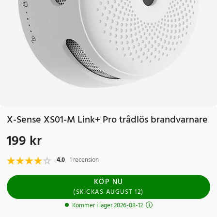
X-Sense XS01-M Link+ Pro trådlös brandvarnare
199 kr
Pris
:
199 kr
4.0
1 recension
KÖP NU
(
SKICKAS
AUGUST 12
)
Kommer i lager 2026-08-12