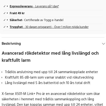
Expressleverans
- Leverans på 1 dag*
Frakt 49 kr
Säkerhet
- Certifierade av Trygg e-handel
Trygghet
- 30 dagars prisgaranti - Över 1 miljon nöjda kunder
Beskrivning
Avancerad rökdetektor med lång livslängd och
kraftfullt larm
Trådlös anslutning med upp till 24 sammankopplade enheter
Kraftfullt 85 dB-larm som varnar snabbt vid rökutveckling
Lång livslängd med 5 års batteritid och 10 års total drift
X-Sense XS01-M Link+ Pro är en avancerad rökdetektor som ökar
säkerheten i hemmet med trådlös sammankoppling och lång
livslängd. Den kan kopplas samman med upp till 24 enheter, vilket