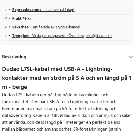
Expressleverans
- Leverans på 1 dag*
Frakt 49 kr
Säkerhet
- Certifierade av Trygg e-handel
Trygghet
- 30 dagars prisgaranti - Över 1 miljon nöjda kunder
Beskrivning
Dudao L7SL-kabel
med USB-A - Lightning-
kontakter med en ström på 5 A och en längd på 1
m - beige
Dudao
L7SL-kabeln
ger pålitlig både bekvämlighet och
funktionalitet. Den har USB-A- och Lightning-kontakter och
levererar en maximal ström på 5A för effektiv laddning och
dataöverföring. Kabeln är tillverkad av silikon och är mjuk och säker
att använda, och dess längd på 1 meter ger en perfekt balans
mellan bärbarhet och användbarhet. SR-förstärkningen (strain