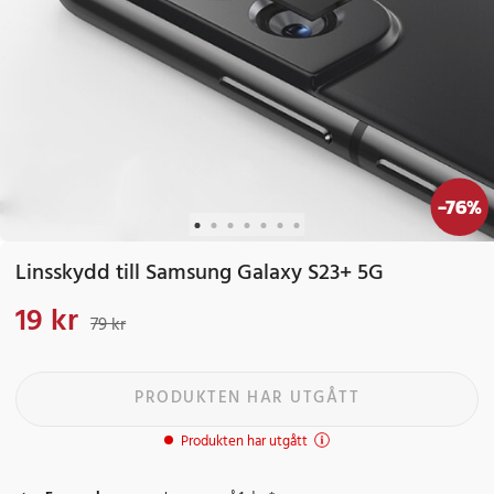
-
76
%
Linsskydd till Samsung Galaxy S23+ 5G
19 kr
Nuvarande pris
:
19 kr
Tidigare pris
:
79 kr
79 kr
PRODUKTEN HAR UTGÅTT
Produkten har utgått