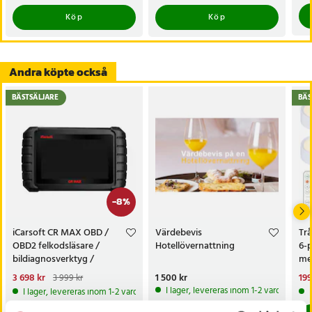
Köp
Köp
Andra köpte också
BÄSTSÄLJARE
BÄS
-
8
%
iCarsoft CR MAX OBD /
Värdebevis
Trå
OBD2 felkodsläsare /
Hotellövernattning
6-
bildiagnosverktyg /
med
diagnosverktyg för bil
sk
Nuvarande pris
3 698 kr
:
Pris
1 500 kr
:
1 500 kr
Nu
199
3 999 kr
3 698 kr
Tidigare pris
:
3 999 kr
199
I lager, levereras inom 1-2 vardagar
I lager, levereras inom 1-2 vardagar