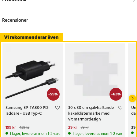
Prishistorik
Recensioner
Vi rekommenderar även
-
55
%
-
63
%
Samsung EP-TA800 PD-
30 x 30 cm självhäftande
Uni
laddare - USB Typ-C
kakelklistermärke med
da
vit marmordesign
Nuvarande pris
199 kr
:
Nuvarande pris
29 kr
:
Pri
39 
439 kr
79 kr
199 kr
Tidigare pris
:
439 kr
29 kr
Tidigare pris
:
79 kr
I lager, levereras inom 1-2 vardagar
I lager, levereras inom 1-2 vardagar