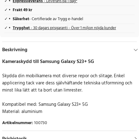
Expressleverans
- Leverans på 1 dag*
Frakt 49 kr
Säkerhet
- Certifierade av Trygg e-handel
Trygghet
- 30 dagars prisgaranti - Över 1 miljon nöjda kunder
Beskrivning
Kameraskydd till Samsung Galaxy S23+ 5G
Skydda din mobilkamera mot diverse repor och slitage. Enkel
applicering tack vare dess självhäftande tekniska utformning och
minst lika lätt att ta bort utan limrester.
Kompatibel med: Samsung Galaxy S23+ 5G
Material: aluminium
Artikelnummer
:
100730