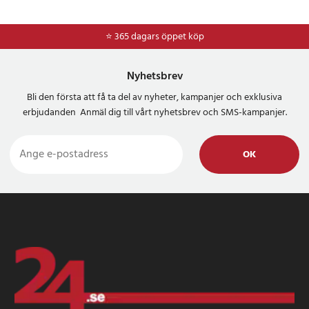
⭐ 365 dagars öppet köp
⭐
Frakt 49kr *
Nyhetsbrev
Bli den första att få ta del av nyheter, kampanjer och exklusiva
erbjudanden Anmäl dig till vårt nyhetsbrev och SMS-kampanjer.
OK