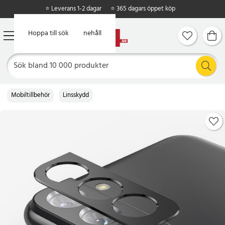
⭐ Leverans 1-2 dagar
⭐ 365 dagars öppet köp
Hoppa till huvudinnehåll
Hoppa till sök
Mobiltillbehör
Linsskydd