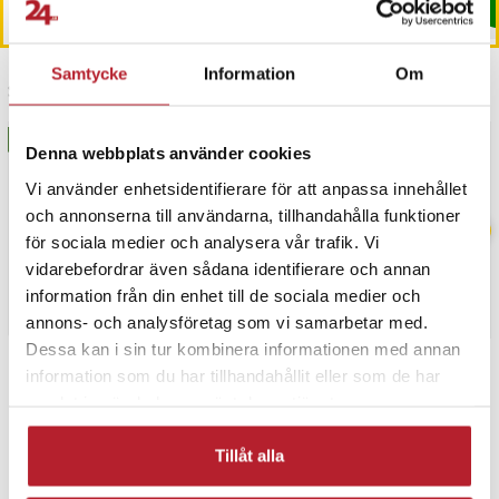
Köp
Köp
Samtycke
Information
Om
Senast besökta
BÄSTSÄLJARE
BÄSTSÄLJARE
Denna webbplats använder cookies
Vi använder enhetsidentifierare för att anpassa innehållet
och annonserna till användarna, tillhandahålla funktioner
för sociala medier och analysera vår trafik. Vi
vidarebefordrar även sådana identifierare och annan
information från din enhet till de sociala medier och
annons- och analysföretag som vi samarbetar med.
Dessa kan i sin tur kombinera informationen med annan
information som du har tillhandahållit eller som de har
PRISGARANTI
samlat in när du har använt deras tjänster.
UTFÖRSÄLJNING
Tillåt alla