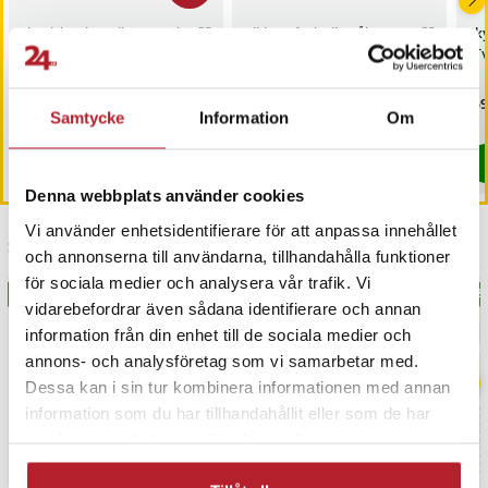
Elastiska skosnören med
Vikbart fotbollsmål
Sk
dragsko, 110 cm - Svart
50x44x44cm
i T
Nuvarande pris
49 kr
:
Pris
309 kr
:
309 kr
Pri
159
89 kr
49 kr
Tidigare pris
:
89 kr
Samtycke
Information
Om
I lager, levereras inom 1-2 vardagar
I lager, levereras inom 1-2 vardagar
Köp
Köp
Denna webbplats använder cookies
Vi använder enhetsidentifierare för att anpassa innehållet
Senast besökta
och annonserna till användarna, tillhandahålla funktioner
för sociala medier och analysera vår trafik. Vi
BÄSTSÄLJARE
BÄS
vidarebefordrar även sådana identifierare och annan
information från din enhet till de sociala medier och
annons- och analysföretag som vi samarbetar med.
Dessa kan i sin tur kombinera informationen med annan
information som du har tillhandahållit eller som de har
samlat in när du har använt deras tjänster.