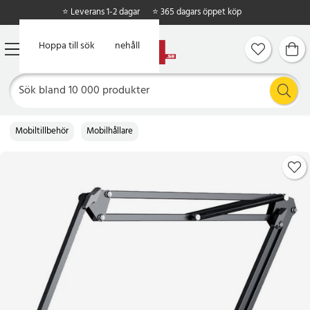
⭐ Leverans 1-2 dagar
⭐ 365 dagars öppet köp
Hoppa till huvudinnehåll
Hoppa till sök
Mobiltillbehör
Mobilhållare