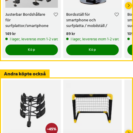
Justerbar Bordshållare
Bordsställ för
Bor
för
smartphone och
sm
surfplattor/smartphone
surfplatta / mobilställ /
sur
tabletställ / telefonhållare -
tab
Pris
149 kr
:
149 kr
Pris
89 kr
:
89 kr
Pri
109
Svart
Gr
I lager, levereras inom 1-2 vardagar
I lager, levereras inom 1-2 vardagar
Köp
Köp
Andra köpte också
-
45
%