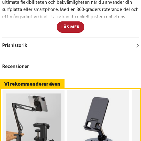
ultimata flexibiliteten och bekvämligheten när du använder din
surfplatta eller smartphone. Med en 360-graders roterande del och
ett mångsidigt vikbart stativ kan du enkelt justera enhetens
position för att passa dina behov. Dess solida armar med dubbla
LÄS MER
fjädrar säkerställer hållbarhet och stabil placering av din enhet.
Prishistorik
Specifikation
- Material: Metall
- Tillämpningsområde: Universell för mobiltelefoner och
Recensioner
surfplattor
- Funktioner: 360-graders rotation, flerriktat vikbart stativ, dubbla
fjädrar
Vi rekommenderar även
- Användning: Mångsidig för säng, skrivbord m.m.
- OBS - endast själva armen medföljer, inte bordsklämma eller
hållare för surfplatta / smartphone
Artikelnummer
:
110224