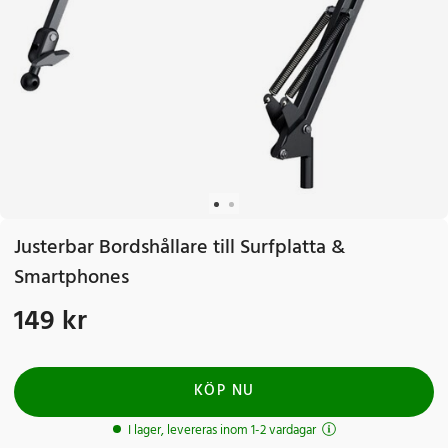
Justerbar Bordshållare till Surfplatta &
Smartphones
149 kr
Pris
:
149 kr
KÖP NU
I lager, levereras inom 1-2 vardagar