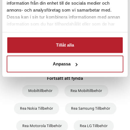
information från din enhet till de sociala medier och
annons- och analysföretag som vi samarbetar med.
PRISGARANTI
Dessa kan i sin tur kombinera informationen med annan
information som du har tillhandahållit eller som de har
UTFÖRSÄLJNING
samlat in när du har använt deras tjänster.
Tillåt alla
Anpassa
Fortsätt att fynda
Mobiltillbehör
Rea Mobiltillbehör
Rea Nokia Tillbehör
Rea Samsung Tillbehör
Rea Motorola Tillbehör
Rea LG Tillbehör