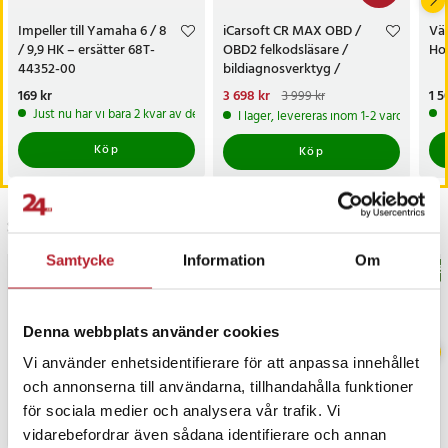
Impeller till Yamaha 6 / 8
iCarsoft CR MAX OBD /
Vä
/ 9,9 HK – ersätter 68T-
OBD2 felkodsläsare /
Hot
44352-00
bildiagnosverktyg /
diagnosverktyg för bil
Pris
169 kr
:
169 kr
Nuvarande pris
3 698 kr
:
Pri
1 5
3 999 kr
3 698 kr
Tidigare pris
:
3 999 kr
Just nu har vi bara 2 kvar av denna produkt
I lager, levereras inom 1-2 vardagar
Köp
Köp
Senast besökta
Samtycke
Information
Om
BÄSTSÄLJARE
BÄS
Denna webbplats använder cookies
Vi använder enhetsidentifierare för att anpassa innehållet
och annonserna till användarna, tillhandahålla funktioner
för sociala medier och analysera vår trafik. Vi
vidarebefordrar även sådana identifierare och annan