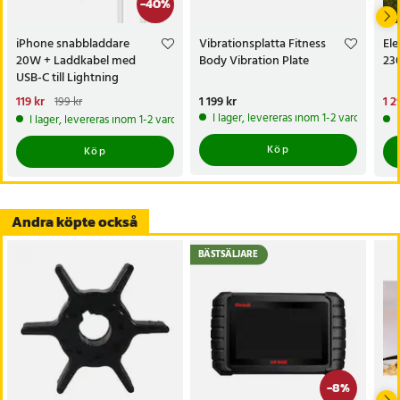
-
40
%
- 5-20V / 6,1-4,5A
- Snabbladdning: Ja (Quick Charge och Mi Fast Charge)
iPhone snabbladdare
Vibrationsplatta Fitness
Ele
- Design: Kompakt och lätt
20W + Laddkabel med
Body Vibration Plate
23
- Färg: Vit
USB-C till Lightning
- Användning: Kräver kompatibel kabel (säljs separat)
Nuvarande pris
119 kr
:
Pris
1 199 kr
:
1 199 kr
Nu
1 2
199 kr
119 kr
Tidigare pris
:
199 kr
1 2
I lager, levereras inom 1-2 vardagar
I lager, levereras inom 1-2 vardagar
Artikelnummer
:
118245
Köp
Köp
Andra köpte också
BÄSTSÄLJARE
-
8
%