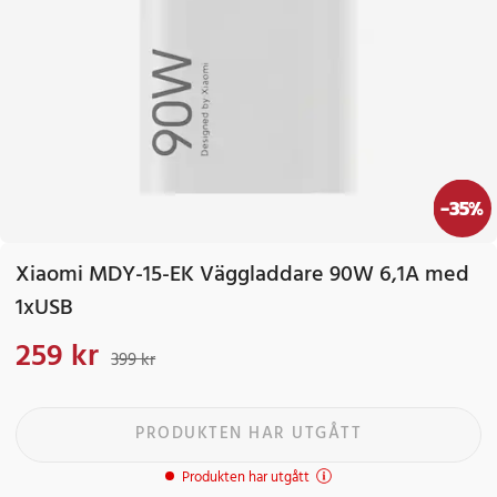
-
35
%
Xiaomi MDY-15-EK Väggladdare 90W 6,1A med
1xUSB
259 kr
Nuvarande pris
:
259 kr
Tidigare pris
:
399 kr
399 kr
PRODUKTEN HAR UTGÅTT
Produkten har utgått