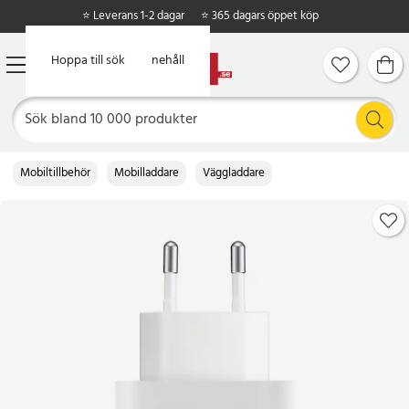
⭐ Leverans 1-2 dagar
⭐ 365 dagars öppet köp
Hoppa till huvudinnehåll
Hoppa till sök
Mobiltillbehör
Mobilladdare
Väggladdare