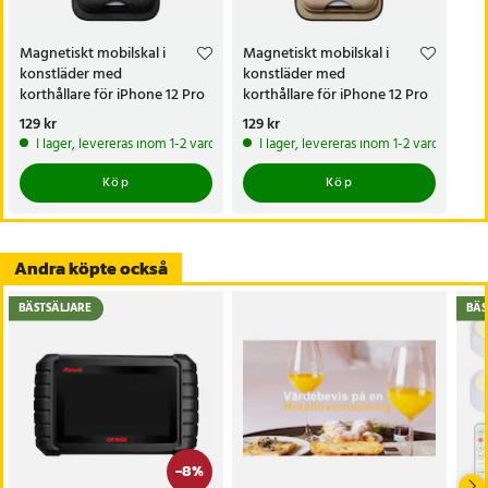
- Skydd mot stötar och repor
- Utskärningar för knappar och portar
Magnetiskt mobilskal i
Magnetiskt mobilskal i
konstläder med
konstläder med
Artikelnummer
:
93374
korthållare för iPhone 12 Pro
korthållare för iPhone 12 Pro
Max - Svart
Max - Khaki
Pris
129 kr
:
129 kr
Pris
129 kr
:
129 kr
I lager, levereras inom 1-2 vardagar
I lager, levereras inom 1-2 vardagar
Köp
Köp
Andra köpte också
BÄSTSÄLJARE
BÄS
-
8
%