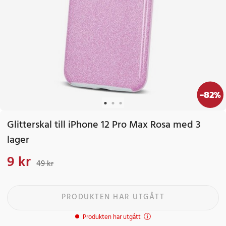
-
82
%
Glitterskal till iPhone 12 Pro Max Rosa med 3
lager
9 kr
Nuvarande pris
:
9 kr
Tidigare pris
:
49 kr
49 kr
PRODUKTEN HAR UTGÅTT
Produkten har utgått