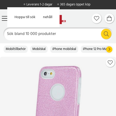
⭐ Leverans 1-2 dagar
⭐ 365 dagars öppet köp
Hoppa till huvudinnehåll
Hoppa till sök
Mobiltillbehör
Mobilskal
iPhone mobilskal
iPhone 12 Pro Max