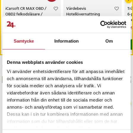
iCarsoft CR MAX OBD /
Värdebevis
Trå
OBD2 felkodsläsare /
Hotellövernattning
6-
bildiagnosverktyg /
med
diagnosverktyg för bil
sk
Nuvarande pris
3 698 kr
:
Pris
1 500 kr
:
1 500 kr
Nu
199
3 999 kr
3 698 kr
Tidigare pris
:
3 999 kr
199
I lager, levereras inom 1-2 vardagar
I lager, levereras inom 1-2 vardagar
Samtycke
Information
Om
Köp
Köp
Denna webbplats använder cookies
Senast besökta
Vi använder enhetsidentifierare för att anpassa innehållet
och annonserna till användarna, tillhandahålla funktioner
BÄSTSÄLJARE
BÄSTSÄLJARE
BÄS
för sociala medier och analysera vår trafik. Vi
vidarebefordrar även sådana identifierare och annan
information från din enhet till de sociala medier och
annons- och analysföretag som vi samarbetar med.
Dessa kan i sin tur kombinera informationen med annan
information som du har tillhandahållit eller som de har
samlat in när du har använt deras tjänster.