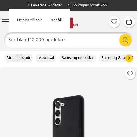
⭐ Leverans 1-2 dagar
⭐ 365 dagars öppet köp
Hoppa till huvudinnehåll
Hoppa till sök
Mobiltillbehör
Mobilskal
Samsung mobilskal
Samsung Galaxy S23 