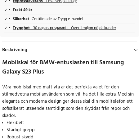
Expressleverans
- Leverans på 1 dag*
Frakt 49 kr
Säkerhet
- Certifierade av Trygg e-handel
Trygghet
- 30 dagars prisgaranti - Över 1 miljon nöjda kunder
Beskrivning
Mobilskal för BMW-entusiasten till Samsung
Galaxy S23 Plus
Våra mobilskal med matt yta är det perfekta valet för den
stilmedvetna mobilanvändaren som vill ha det lilla extra. Med sin
eleganta och moderna design ger dessa skal din mobiltelefon ett
sofistikerat utseende samtidigt som den skyddas från repor och
skador.
Flexibelt
Stadigt grepp
Robust skydd