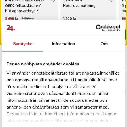
iCarsoft CR MAX OBD /
Värdebevis
Trå
OBD2 felkodsläsare /
Hotellövernattning
6-
bildiagnosverktyg /
med
diagnosverktyg för bil
sk
Nuvarande pris
3 698 kr
:
Pris
1 500 kr
:
1 500 kr
Nu
199
3 999 kr
3 698 kr
Tidigare pris
:
3 999 kr
199
I lager, levereras inom 1-2 vardagar
I lager, levereras inom 1-2 vardagar
Köp
Köp
Samtycke
Information
Om
Senast besökta
Denna webbplats använder cookies
BÄSTSÄLJARE
BÄS
Vi använder enhetsidentifierare för att anpassa innehållet
och annonserna till användarna, tillhandahålla funktioner
för sociala medier och analysera vår trafik. Vi
vidarebefordrar även sådana identifierare och annan
information från din enhet till de sociala medier och
annons- och analysföretag som vi samarbetar med.
Dessa kan i sin tur kombinera informationen med annan
information som du har tillhandahållit eller som de har