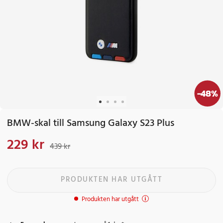
-
48
%
BMW-skal till Samsung Galaxy S23 Plus
229 kr
Nuvarande pris
:
229 kr
Tidigare pris
:
439 kr
439 kr
PRODUKTEN HAR UTGÅTT
Produkten har utgått