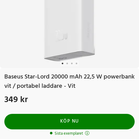
Baseus Star-Lord 20000 mAh 22,5 W powerbank
vit / portabel laddare - Vit
349 kr
Pris
:
349 kr
KÖP NU
Sista exemplaret