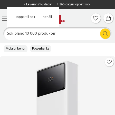
⭐ Leverans 1-2 dagar
⭐ 365 dagars öppet köp
Hoppa till huvudinnehåll
Hoppa till sök
Mobiltillbehör
Powerbanks