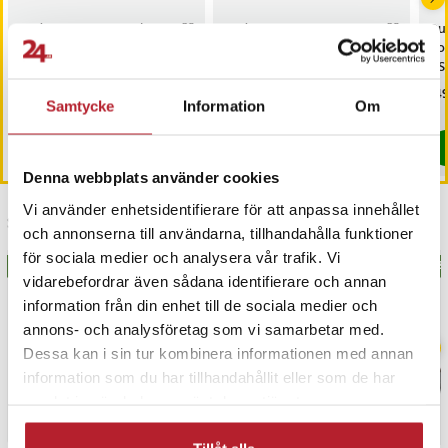
Dudao K11 10000mAh
Dudao K11 Pro
Du
Powerbank med
20000mAh Powerbank
Po
inbyggda USB-kablar - Vit
med inbyggda USB-kablar -
US
Vit
Pris
99 kr
:
99 kr
Pris
149 kr
:
149 kr
Pri
149
Samtycke
Information
Om
Kommer i lager 2026-08-14
Kommer i lager 2026-08-14
Köp
Köp
Denna webbplats använder cookies
Vi använder enhetsidentifierare för att anpassa innehållet
Senast besökta
och annonserna till användarna, tillhandahålla funktioner
för sociala medier och analysera vår trafik. Vi
BÄSTSÄLJARE
BÄSTSÄLJARE
BÄS
vidarebefordrar även sådana identifierare och annan
information från din enhet till de sociala medier och
annons- och analysföretag som vi samarbetar med.
Dessa kan i sin tur kombinera informationen med annan
information som du har tillhandahållit eller som de har
samlat in när du har använt deras tjänster.