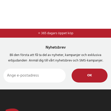
⭐ 365 dagars öppet köp
⭐
Frakt 49kr *
Nyhetsbrev
Bli den första att få ta del av nyheter, kampanjer och exklusiva
erbjudanden Anmäl dig till vårt nyhetsbrev och SMS-kampanjer.
OK