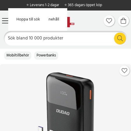
⭐ Leverans 1-2 dagar
⭐ 365 dagars öppet köp
Hoppa till huvudinnehåll
Hoppa till sök
Mobiltillbehör
Powerbanks