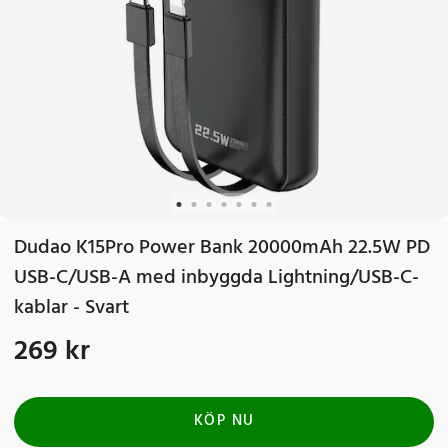
Dudao K15Pro Power Bank 20000mAh 22.5W PD
USB-C/USB-A med inbyggda Lightning/USB-C-
kablar - Svart
269 kr
Pris
:
269 kr
KÖP NU