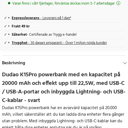
Varan finns i vårt fjärrlager, förväntas skickas inom 5-7 arbetsdagar
Expressleverans
- Leverans på 1 dag*
Frakt 49 kr
Säkerhet
- Certifierade av Trygg e-handel
Trygghet
- 30 dagars prisgaranti - Över 1 miljon nöjda kunder
Beskrivning
Dudao K15Pro powerbank med en kapacitet på
20000 mAh och effekt upp till 22,5W, med USB-C
/ USB-A-portar och inbyggda Lightning- och USB-
C-kablar - svart
Dudao K15Pro powerbank har en avsevärd kapacitet på 20.000
mAh, vilket säkerställer att du kan ladda dina enheter flera gånger
utan problem. Med inbyggda Lightning- och USB-C-kablar kan du
enkelt hålla dina enheter anslutna när du är på språng.