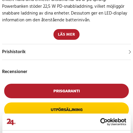
Powerbanken stöder 22,5 W PD-snabbladdning, vilket möjliggör
snabbare laddning av dina enheter. Dessutom ger en LED-display
information om den återstående batterinivån.
Specifikationer:
LÄS MER
Varumärke: Dudao
Modell: Dudao K15Pro svart
Prishistorik
Batteri: litiumpolymer
Kapacitet: 20000 mAh (3,7V / 66,6Wh)
Maximal effekt: 22,5 W
Recensioner
Portar:
USB-C (ingång, utgång)
Lightning (ingång)
PRISGARANTI
USB-A (utgång)
inbyggd Lightning-kabel (utgång)
inbyggd USB-C-kabel (utgång)
UTFÖRSÄLJNING
Ingångsström:
Lightning: 5V - 2A, 9V - 2A，12V - 1,5A
USB-C: 5V - 2,5A, 9V - 2A, 12V - 1,5A