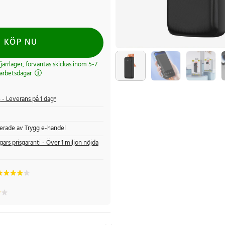
KÖP NU
 fjärrlager, förväntas skickas inom 5-7
arbetsdagar
s
- Leverans på 1 dag*
fierade av Trygg e-handel
gars prisgaranti - Över 1 miljon nöjda