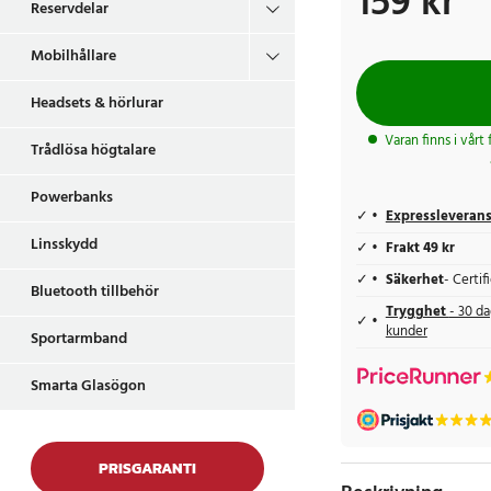
159 kr
Reservdelar
Mobilhållare
Headsets & hörlurar
Varan finns i vårt
Trådlösa högtalare
Powerbanks
Expressleveran
Linsskydd
Frakt 49 kr
Säkerhet
- Certi
Bluetooth tillbehör
Trygghet
- 30 da
kunder
Sportarmband
Smarta Glasögon
PRISGARANTI