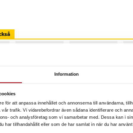
k har inbyggda kablar med de tre
na, så att du kan ladda en mängd
, inklusive Apple-produkter som
ckor, hörlurar eller fitness
ckså
on:
mAh (37 Wh)
Information
Dudao K11 Pro
Dudao K11
Dud
cookies
20000mAh
10000mAh
30
e för att anpassa innehållet och annonserna till användarna, tillh
Powerbank med
Powerbank med
Po
r -
inbyggda USB-kablar -
inbyggda USB-kablar -
inb
vår trafik. Vi vidarebefordrar även sådana identifierare och anna
Pris
149 kr
:
149 kr
Pris
99 kr
:
99 kr
Pri
229
Vit
Vit
Sva
nnons- och analysföretag som vi samarbetar med. Dessa kan i sin
26-08-14
Kommer i lager 2026-08-14
Kommer i lager 2026-08-14
K
har tillhandahållit eller som de har samlat in när du har använt 
Köp
Köp