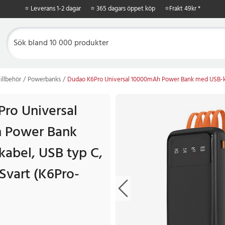
⭐ Leverans 1-2 dagar
⭐ 365 dagars öppet köp
⭐
Frakt 49kr *
illbehör
Powerbanks
Dudao K6Pro Universal 10000mAh Power Bank med USB-kabe
ro Universal
 Power Bank
abel, USB typ C,
Svart (K6Pro-