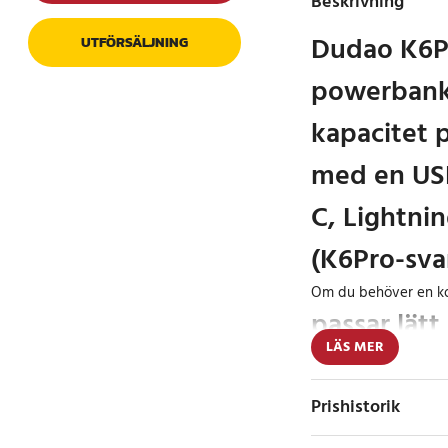
Beskrivning
Dudao K6Pr
UTFÖRSÄLJNING
powerbank
kapacitet 
med en USB
C, Lightnin
(K6Pro-sva
Om du behöver en k
passar lätt 
LÄS MER
väskan
, överväga Dudao K6
Prishistorik
utformad för daglig a
behovet av att bära 