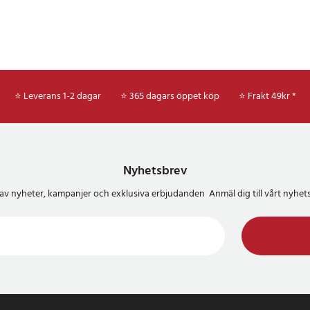
sbruk - kapaciteten på 10 000 mAh
 kraft för att ladda din telefon,
er fitnessband flera gånger.
inbyggda kablar
 hemifrån och glömmer din
⭐ Leverans 1-2 dagar
⭐ 365 dagars öppet köp
⭐
Frakt 49kr *
Pro Powerbank för Dudao hjälpa
blar kan du ladda enheter som
 eller smartklockor var du än
t om du är på bussen, i bilen eller
 enkelt din enhet till en av de tre
Nyhetsbrev
rna: micro USB, USB Type C eller
del av nyheter, kampanjer och exklusiva erbjudanden Anmäl dig till vårt nyh
het
 Dudao kan ladda ett brett utbud
obiltelefoner, klockor, hörlurar,
 e-bokläsare. Den har flera portar:
 med populära kontakter, tre
m utgångsportar, tillsammans med