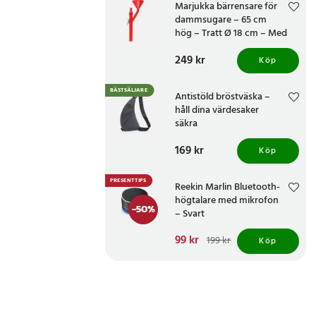
Marjukka bärrensare för
dammsugare – 65 cm
hög – Tratt Ø 18 cm – Med
två munstycken
Pris
249 kr
:
249 kr
Köp
BÄSTSÄLJARE
Antistöld bröstväska –
håll dina värdesaker
säkra
Pris
169 kr
:
169 kr
Köp
PRESENTTIPS
Reekin Marlin Bluetooth-
högtalare med mikrofon
-
50
%
– Svart
Nuvarande pris
99 kr
:
199 kr
Köp
99 kr
Tidigare pris
:
199 kr