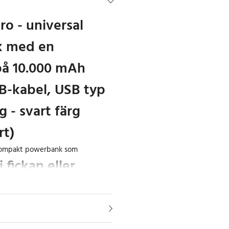
o - universal
 med en
på 10.000 mAh
-kabel, USB typ
g - svart färg
rt)
ompakt powerbank som
i fickan eller
Pro. Denna powerbank är
nvändning, vilket eliminerar
med sig en separat laddare. Denna