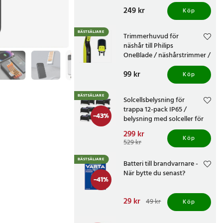
knivvässare med fasta
Pris
249 kr
:
249 kr
vinklar
Köp
BÄSTSÄLJARE
Trimmerhuvud för
näshår till Philips
OneBlade / näshårstrimmer /
nästrimmerhuvud
Pris
99 kr
:
99 kr
Köp
BÄSTSÄLJARE
Solcellsbelysning för
trappa 12-pack IP65 /
-
43
%
belysning med solceller för
altan och staket /
Nuvarande pris
299 kr
:
trappbelysning
Köp
299 kr
Tidigare pris
:
529 kr
529 kr
BÄSTSÄLJARE
Batteri till brandvarnare -
När bytte du senast?
-
41
%
Nuvarande pris
29 kr
:
49 kr
Köp
29 kr
Tidigare pris
:
49 kr