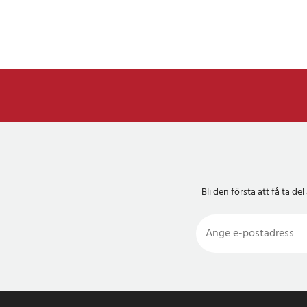
Perfekt för vardag
ger tillräckligt med
klocka, hörlurar ell
Praktiska 
Om du ofta är borta
mobilladdare kan K6
dig. Med inbyggda ka
smartphones, hörlurar
befinner dig - oavset
på tåget. Anslut helt
tillgängliga kontakte
Bli den första att få ta 
Lightning.
Mångsidig
K6Pro Powerbank för
av bärbara enheter: m
fitness trackers eller
fyra inbyggda kablar
ingångsportar och fe