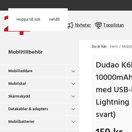
Hoppa till huvudinnehåll
Hoppa till sök
Meny
Nyheter
Topplistan
Du är här:
Hem
Mobilt
Mobiltillbehör
Dudao K6P
Mobilladdare
10000mAh
Mobilskal
med USB-k
Skärmskydd
Lightning 
Datakablar & adapters
svart)
Mobilbatterier
Pris
:
159 kr