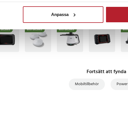
 2A
/ 2A
mm x 67 mm x 16 mm
Anpassa
TSÄLJARE
BÄSTSÄLJARE
BÄSTSÄLJARE
BÄS
rdelar med K6Pro
 för Dudao:
omma ihåg dina laddningskablar!
 K6Pro har inbyggda kablar med
Fortsätt att fynda
anslutningarna: mikro-USB, USB
g
Mobiltillbehör
Power
rta och långa resor tack vare sina
 lätta design
sor - med en kapacitet på 37 Wh
a flygbolags regler
r samtidigt. De medföljande
jligt att ladda enheter samtidigt,
h en smartklocka