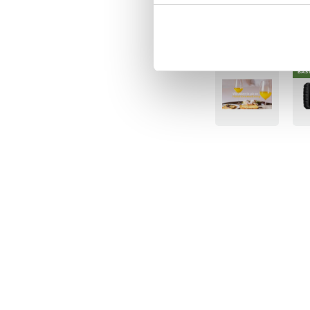
Ingångsström: 5V /
Utgångsström: 5V 
Dimensioner: 142 
Senast besökta
Vikt: 231,3 g
Svart färg
BÄS
Viktiga fö
powerbank
Du behöver inte k
Powerbanken Dudao
de mest populära 
typ C och Lightnin
Perfekt för både ko
kompakta mått och
Godkänd för flygre
uppfyller den mång
Ladda flera enhete
kablarna gör det mö
t.ex. en telefon oc