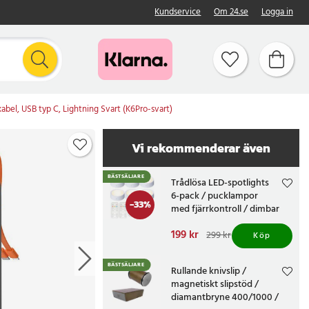
Kundservice
Om 24.se
Logga in
l, USB typ C, Lightning Svart (K6Pro-svart)
Vi rekommenderar även
BÄSTSÄLJARE
Trådlösa LED-spotlights
6-pack / pucklampor
-
33
%
med fjärrkontroll / dimbar
skåpbelysning
Nuvarande pris
199 kr
:
299 kr
Köp
199 kr
Tidigare pris
:
299 kr
BÄSTSÄLJARE
Rullande knivslip /
magnetiskt slipstöd /
diamantbryne 400/1000 /