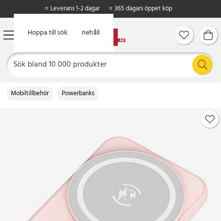
⭐ Leverans 1-2 dagar
⭐ 365 dagars öppet köp
Hoppa till huvudinnehåll
Hoppa till sök
Mobiltillbehör
Powerbanks