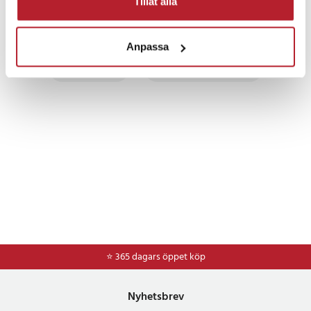
Tillåt alla
Fortsätt att fynda
Anpassa
Powerbanks
Beredskapsprodukter
⭐ 365 dagars öppet köp
Nyhetsbrev