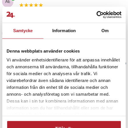
AE
2 år sedan
Rebecca
Samtycke
Information
Om
R
3 år sedan
Denna webbplats använder cookies
Vi använder enhetsidentifierare för att anpassa innehållet
Verified by Trustvoice
och annonserna till användarna, tillhandahålla funktioner
för sociala medier och analysera vår trafik. Vi
PRISGARANTI
vidarebefordrar även sådana identifierare och annan
information från din enhet till de sociala medier och
annons- och analysföretag som vi samarbetar med.
UTFÖRSÄLJNING
Dessa kan i sin tur kombinera informationen med annan
information som du har tillhandahållit eller som de har
samlat in när du har använt deras tjänster.