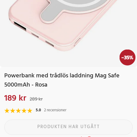
-
35
%
Powerbank med trådlös laddning Mag Safe
5000mAh - Rosa
189 kr
Nuvarande pris
:
189 kr
Tidigare pris
:
289 kr
289 kr
5.0
2 recensioner
PRODUKTEN HAR UTGÅTT