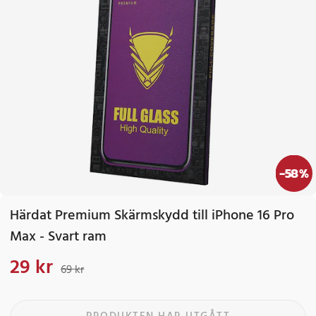
-
58
%
Härdat Premium Skärmskydd till iPhone 16 Pro
Max - Svart ram
29 kr
Nuvarande pris
:
29 kr
Tidigare pris
:
69 kr
69 kr