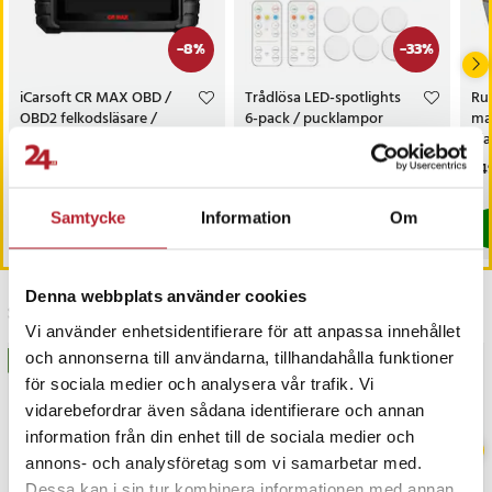
-
8
%
-
33
%
iCarsoft CR MAX OBD /
Trådlösa LED-spotlights
Rul
OBD2 felkodsläsare /
6-pack / pucklampor
mag
bildiagnosverktyg /
med fjärrkontroll / dimbar
di
diagnosverktyg för bil
skåpbelysning
kni
Nuvarande pris
3 698 kr
:
Nuvarande pris
199 kr
:
Pri
249
3 999 kr
299 kr
3 698 kr
Tidigare pris
:
3 999 kr
199 kr
Tidigare pris
:
299 kr
I lager, levereras inom 1-2 vardagar
I lager, levereras inom 1-2 vardagar
Samtycke
Information
Om
Köp
Köp
Denna webbplats använder cookies
Senast besökta
Vi använder enhetsidentifierare för att anpassa innehållet
och annonserna till användarna, tillhandahålla funktioner
BÄSTSÄLJARE
BÄSTSÄLJARE
för sociala medier och analysera vår trafik. Vi
vidarebefordrar även sådana identifierare och annan
information från din enhet till de sociala medier och
annons- och analysföretag som vi samarbetar med.
Dessa kan i sin tur kombinera informationen med annan