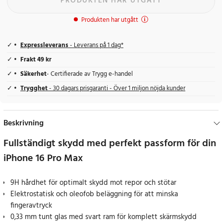
PRODUKTEN HAR UTGÅTT
Produkten har utgått
Expressleverans
- Leverans på 1 dag*
Frakt 49 kr
Säkerhet
- Certifierade av Trygg e-handel
Trygghet
- 30 dagars prisgaranti - Över 1 miljon nöjda kunder
Beskrivning
Fullständigt skydd med perfekt passform för din
iPhone 16 Pro Max
9H hårdhet för optimalt skydd mot repor och stötar
Elektrostatisk och oleofob beläggning för att minska
fingeravtryck
0,33 mm tunt glas med svart ram för komplett skärmskydd