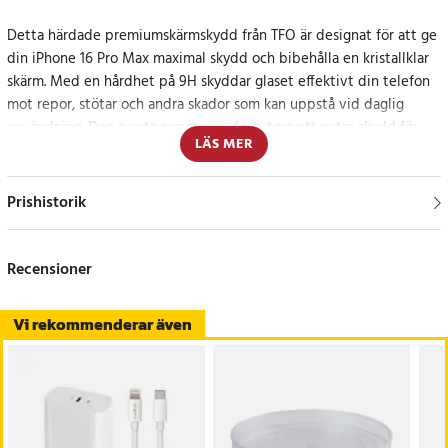
Detta härdade premiumskärmskydd från TFO är designat för att ge
din iPhone 16 Pro Max maximal skydd och bibehålla en kristallklar
skärm. Med en hårdhet på 9H skyddar glaset effektivt din telefon
mot repor, stötar och andra skador som kan uppstå vid daglig
användning. Den svarta ramen ger dessutom ett extra skydd för
LÄS MER
skärmens kanter, vilket garanterar att hela displayen, inklusive de
rundade kanterna, är säkert skyddad.
Prishistorik
Skärmskyddet är utrustat med en elektrostatisk och oleofob
beläggning som förhindrar att fingeravtryck fastnar, vilket gör det
enkelt att hålla skärmen ren och fri från smuts. Glaset är också
Recensioner
ultratunt, vilket säkerställer att touchfunktionen förblir helt intakt
utan att påverka skärmens känslighet.
Vi rekommenderar även
Innovativ design som gör installationen enkel
Med en tjocklek på endast 0,33 mm och ett lim som täcker hela
ytan minskar risken för luftbubblor vid installation. Tack vare dess