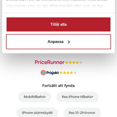
information som du har tillhandahållit eller som de har
samlat in när du har använt deras tjänster.
Tillåt alla
PRISGARANTI
Anpassa
UTFÖRSÄLJNING
Fortsätt att fynda
Mobiltillbehör
Rea iPhone tillbehör
iPhone skärmskydd
Rea 10-29 Kronor