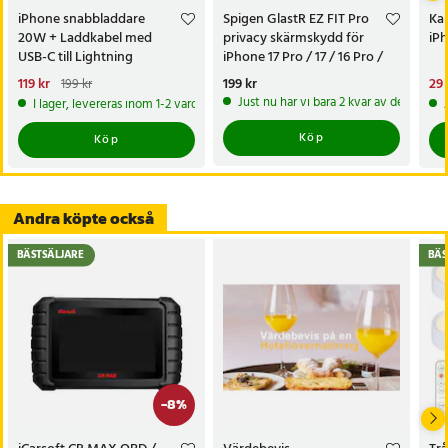
iPhone snabbladdare
Spigen GlastR EZ FIT Pro
Kam
20W + Laddkabel med
privacy skärmskydd för
iPh
USB-C till Lightning
iPhone 17 Pro / 17 / 16 Pro /
härdat glas / insynsskydd
Nuvarande pris
119 kr
:
Pris
199 kr
:
199 kr
Nu
29 
199 kr
119 kr
Tidigare pris
:
199 kr
29 
Just nu har vi bara 2 kvar av denna pr
I lager, levereras inom 1-2 vardagar
Köp
Köp
Andra köpte också
BÄSTSÄLJARE
BÄS
-
8
%