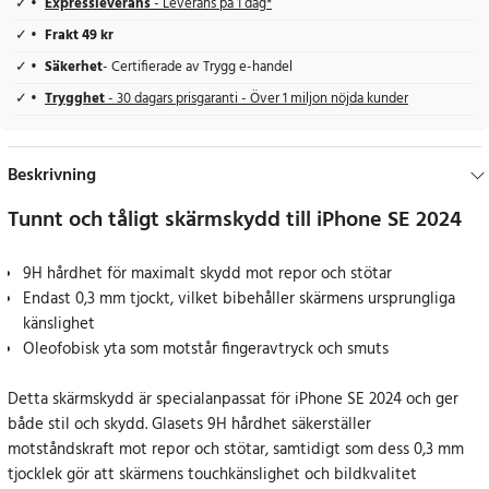
Expressleverans
- Leverans på 1 dag*
Frakt 49 kr
Säkerhet
- Certifierade av Trygg e-handel
Trygghet
- 30 dagars prisgaranti - Över 1 miljon nöjda kunder
Beskrivning
Tunnt och tåligt skärmskydd till iPhone SE 2024
9H hårdhet för maximalt skydd mot repor och stötar
Endast 0,3 mm tjockt, vilket bibehåller skärmens ursprungliga
känslighet
Oleofobisk yta som motstår fingeravtryck och smuts
Detta skärmskydd är specialanpassat för iPhone SE 2024 och ger
både stil och skydd. Glasets 9H hårdhet säkerställer
motståndskraft mot repor och stötar, samtidigt som dess 0,3 mm
tjocklek gör att skärmens touchkänslighet och bildkvalitet