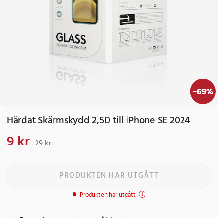
-
69
%
Härdat Skärmskydd 2,5D till iPhone SE 2024
9 kr
Nuvarande pris
:
9 kr
Tidigare pris
:
29 kr
29 kr
PRODUKTEN HAR UTGÅTT
Produkten har utgått