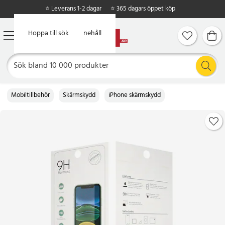
⭐ Leverans 1-2 dagar
⭐ 365 dagars öppet köp
Hoppa till huvudinnehåll
Hoppa till sök
Mobiltillbehör
Skärmskydd
iPhone skärmskydd