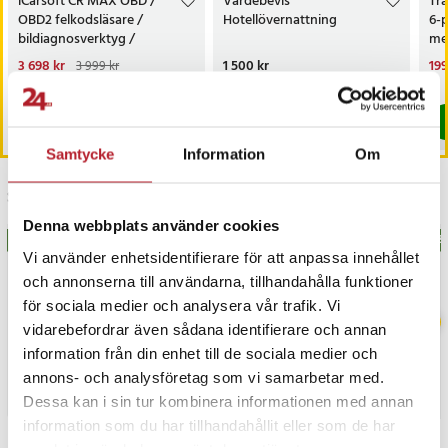
iCarsoft CR MAX OBD /
Värdebevis
Trå
OBD2 felkodsläsare /
Hotellövernattning
6-
bildiagnosverktyg /
med
diagnosverktyg för bil
sk
Nuvarande pris
3 698 kr
:
Pris
1 500 kr
:
1 500 kr
Nu
199
3 999 kr
3 698 kr
Tidigare pris
:
3 999 kr
199
I lager, levereras inom 1-2 vardagar
I lager, levereras inom 1-2 vardagar
Köp
Köp
Samtycke
Information
Om
Senast besökta
Denna webbplats använder cookies
BÄSTSÄLJARE
BÄS
Vi använder enhetsidentifierare för att anpassa innehållet
och annonserna till användarna, tillhandahålla funktioner
för sociala medier och analysera vår trafik. Vi
vidarebefordrar även sådana identifierare och annan
information från din enhet till de sociala medier och
annons- och analysföretag som vi samarbetar med.
Dessa kan i sin tur kombinera informationen med annan
information som du har tillhandahållit eller som de har