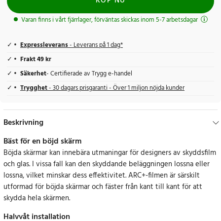
KÖP NU
Varan finns i vårt fjärrlager, förväntas skickas inom 5-7 arbetsdagar
Expressleverans
- Leverans på 1 dag*
Frakt 49 kr
Säkerhet
- Certifierade av Trygg e-handel
Trygghet
- 30 dagars prisgaranti - Över 1 miljon nöjda kunder
Beskrivning
Bäst för en böjd skärm
Böjda skärmar kan innebära utmaningar för designers av skyddsfilm
och glas. I vissa fall kan den skyddande beläggningen lossna eller
lossna, vilket minskar dess effektivitet. ARC+-filmen är särskilt
utformad för böjda skärmar och fäster från kant till kant för att
skydda hela skärmen.
Halvvåt installation