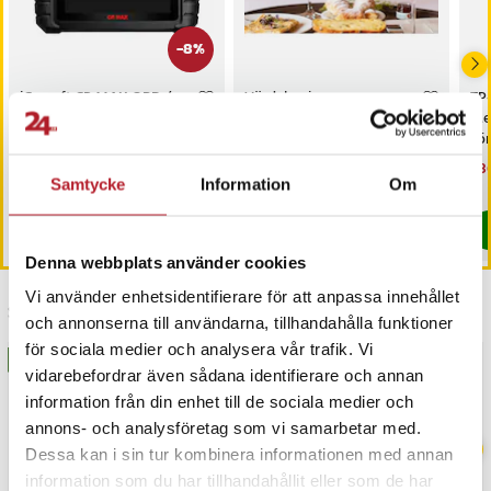
-
8
%
iCarsoft CR MAX OBD /
Värdebevis
TP
OBD2 felkodsläsare /
Hotellövernattning
Me
bildiagnosverktyg /
sö
diagnosverktyg för bil
AC
Nuvarande pris
3 698 kr
:
Pris
1 500 kr
:
1 500 kr
Nu
1 3
3 999 kr
3 698 kr
Tidigare pris
:
3 999 kr
1 3
Samtycke
Information
Om
I lager, levereras inom 1-2 vardagar
I lager, levereras inom 1-2 vardagar
Köp
Köp
Denna webbplats använder cookies
Vi använder enhetsidentifierare för att anpassa innehållet
Senast besökta
och annonserna till användarna, tillhandahålla funktioner
för sociala medier och analysera vår trafik. Vi
BÄSTSÄLJARE
vidarebefordrar även sådana identifierare och annan
information från din enhet till de sociala medier och
annons- och analysföretag som vi samarbetar med.
Dessa kan i sin tur kombinera informationen med annan
information som du har tillhandahållit eller som de har