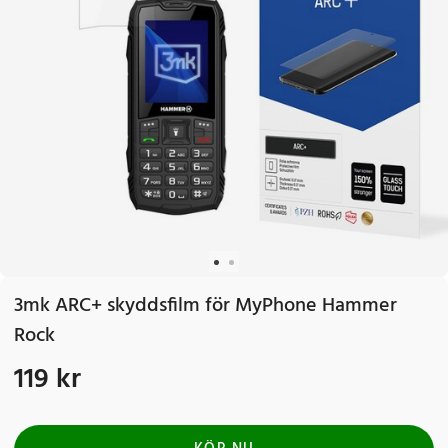
3mk ARC+ skyddsfilm för MyPhone Hammer
Rock
119 kr
Pris
:
119 kr