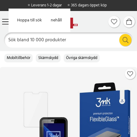
⭐ Leverans 1-2 dagar
⭐ 365 dagars öppet köp
Hoppa till huvudinnehåll
Hoppa till sök
Mobiltillbehör
Skärmskydd
Övriga skärmskydd