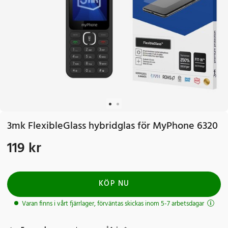
3mk FlexibleGlass hybridglas för MyPhone 6320
119 kr
Pris
:
119 kr
KÖP NU
Varan finns i vårt fjärrlager, förväntas skickas inom 5-7 arbetsdagar