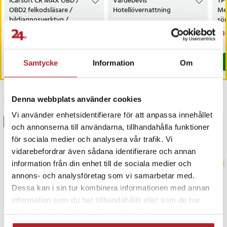
iCarsoft CR MAX OBD /
Värdebevis
TP
3mkProSäker
OBD2 felkodsläsare /
Hotellövernattning
Me
bildiagnosverktyg /
sö
Artikelnummer
:
API-HUR-160752
diagnosverktyg för bil
AC
Nuvarande pris
3 698 kr
:
Pris
1 500 kr
:
1 500 kr
Nu
1 3
3 999 kr
3 698 kr
Tidigare pris
:
3 999 kr
1 3
I lager, levereras inom 1-2 vardagar
I lager, levereras inom 1-2 vardagar
Köp
Köp
Samtycke
Information
Om
Senast besökta
Denna webbplats använder cookies
Vi använder enhetsidentifierare för att anpassa innehållet
BÄSTSÄLJARE
BÄSTSÄLJARE
och annonserna till användarna, tillhandahålla funktioner
för sociala medier och analysera vår trafik. Vi
vidarebefordrar även sådana identifierare och annan
information från din enhet till de sociala medier och
annons- och analysföretag som vi samarbetar med.
Dessa kan i sin tur kombinera informationen med annan
information som du har tillhandahållit eller som de har
samlat in när du har använt deras tjänster.