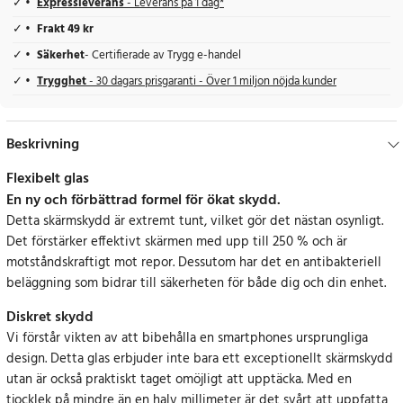
Expressleverans
- Leverans på 1 dag*
Frakt 49 kr
Säkerhet
- Certifierade av Trygg e-handel
Trygghet
- 30 dagars prisgaranti - Över 1 miljon nöjda kunder
Beskrivning
Flexibelt glas
En ny och förbättrad formel för ökat skydd.
Detta skärmskydd är extremt tunt, vilket gör det nästan osynligt.
Det förstärker effektivt skärmen med upp till 250 % och är
motståndskraftigt mot repor. Dessutom har det en antibakteriell
beläggning som bidrar till säkerheten för både dig och din enhet.
Diskret skydd
Vi förstår vikten av att bibehålla en smartphones ursprungliga
design. Detta glas erbjuder inte bara ett exceptionellt skärmskydd
utan är också praktiskt taget omöjligt att upptäcka. Med en
tjocklek på mindre än en halv millimeter är det svårt att uppfatta