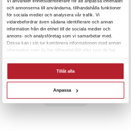
Vi använder enhetsidentifierare för att anpassa innehållet
PRISGARANTI
och annonserna till användarna, tillhandahålla funktioner
för sociala medier och analysera vår trafik. Vi
UTFÖRSÄLJNING
vidarebefordrar även sådana identifierare och annan
information från din enhet till de sociala medier och
annons- och analysföretag som vi samarbetar med.
Dessa kan i sin tur kombinera informationen med annan
information som du har tillhandahållit eller som de har
samlat in när du har använt deras tjänster.
Fortsätt att fynda
Tillåt alla
Mobiltillbehör
Skärmskydd
Anpassa
Övriga skärmskydd