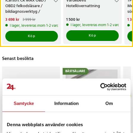
iCarsoft CR MAX OBD /
Värdebevis
TP
OBD2 felkodsläsare /
Hotellövernattning
Me
bildiagnosverktyg /
sö
diagnosverktyg för bil
AC
Nuvarande pris
3 698 kr
:
Pris
1 500 kr
:
1 500 kr
Nu
1 3
3 999 kr
3 698 kr
Tidigare pris
:
3 999 kr
1 3
I lager, levereras inom 1-2 vardagar
I lager, levereras inom 1-2 vardagar
Köp
Köp
Senast besökta
BÄSTSÄLJARE
Samtycke
Information
Om
Denna webbplats använder cookies