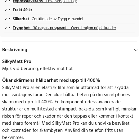
Expressleverans
- Leverans på 1 dag*
Frakt 49 kr
Säkerhet
- Certifierade av Trygg e-handel
Trygghet
- 30 dagars prisgaranti - Över 1 miljon nöjda kunder
Beskrivning
SilkyMatt Pro
Mjuk vid beröring, effektiv mot hot
Ökar skärmens hållbarhet med upp till 400%
SilkyMatt Pro är en elastisk film som är utformad för att skydda
mot vardagens faror. Den ökar hållbarheten på din smartphones
skärm med upp till 400%. En komponent i dess avancerade
struktur är en multitestad antiimpact-baksida, som kraftigt minskar
risken för repor och skador när den tappas eller kommer i kontakt
med sharp föremål. Med SilkyMatt Pro kan du undvika besväret
och kostnaden för skärmbyten. Använd din telefon fritt utan
bekymmer.