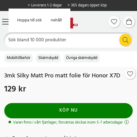
⭐ Leverans 1-2 dagar
⭐ 365 dagars öppet köp
Hoppa till huvudinnehåll
Hoppa till sök
Mobiltillbehör
Skärmskydd
Övriga skärmskydd
3mk Silky Matt Pro matt folie för Honor X7D
129 kr
Pris
:
129 kr
KÖP NU
Varan finns i vårt fjärrlager, förväntas skickas inom 5-7 arbetsdagar