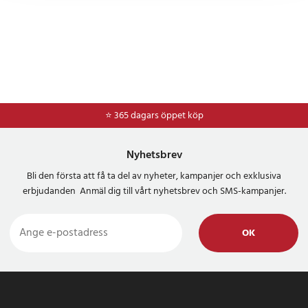
⭐ 365 dagars öppet köp
⭐
Frakt 49kr *
Nyhetsbrev
Bli den första att få ta del av nyheter, kampanjer och exklusiva
erbjudanden Anmäl dig till vårt nyhetsbrev och SMS-kampanjer.
OK