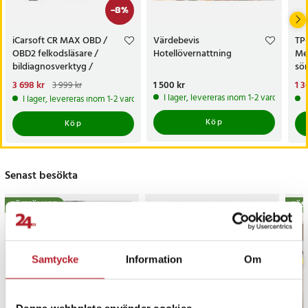
-
8
%
iCarsoft CR MAX OBD /
Värdebevis
TP
OBD2 felkodsläsare /
Hotellövernattning
Me
bildiagnosverktyg /
sö
diagnosverktyg för bil
AC
Nuvarande pris
3 698 kr
:
Pris
1 500 kr
:
1 500 kr
Nu
1 3
3 999 kr
3 698 kr
Tidigare pris
:
3 999 kr
1 3
I lager, levereras inom 1-2 vardagar
I lager, levereras inom 1-2 vardagar
Köp
Köp
Senast besökta
BÄSTSÄLJARE
BÄS
Samtycke
Information
Om
Denna webbplats använder cookies