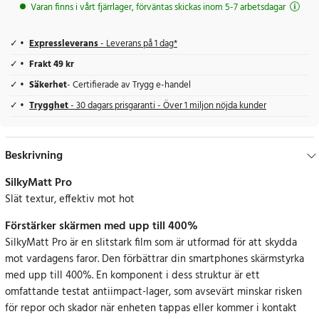
Varan finns i vårt fjärrlager, förväntas skickas inom 5-7 arbetsdagar
Expressleverans
- Leverans på 1 dag*
Frakt 49 kr
Säkerhet
- Certifierade av Trygg e-handel
Trygghet
- 30 dagars prisgaranti - Över 1 miljon nöjda kunder
Beskrivning
SilkyMatt Pro
Slät textur, effektiv mot hot
Förstärker skärmen med upp till 400%
SilkyMatt Pro är en slitstark film som är utformad för att skydda
mot vardagens faror. Den förbättrar din smartphones skärmstyrka
med upp till 400%. En komponent i dess struktur är ett
omfattande testat antiimpact-lager, som avsevärt minskar risken
för repor och skador när enheten tappas eller kommer i kontakt