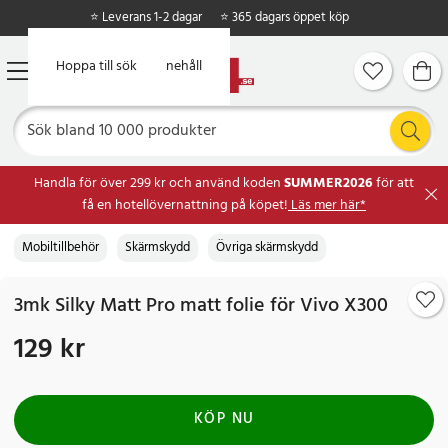
⭐ Leverans 1-2 dagar
⭐ 365 dagars öppet köp
Hoppa till huvudinnehåll
Hoppa till sök
Handla för över 299 kr och använd koden
SUMMER2026
för att
få en hotellövernattning på köpet!
Läs mer här*
Mobiltillbehör
Skärmskydd
Övriga skärmskydd
3mk Silky Matt Pro matt folie för Vivo X300
129 kr
Pris
:
129 kr
KÖP NU