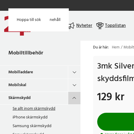
Hoppa till huvudinnehåll
Hoppa till sök
Meny
Nyheter
Topplistan
Du är här:
Hem
Mobilt
Mobiltillbehör
3mk Silve
Mobilladdare
skyddsfil
Mobilskal
129 kr
Pris
:
129 kr
Skärmskydd
Se allt inom
skärmskydd
iPhone skärmskydd
Samsung skärmskydd