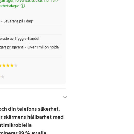
 fjärrlager, förväntas skickas inom 5-7
arbetsdagar
s
- Leverans på 1 dag*
fierade av Trygg e-handel
gars prisgaranti - Över 1 miljon nöjda
och din telefons säkerhet.
r skärmens hållbarhet med
timikrobiella
minerar 99 % av alla