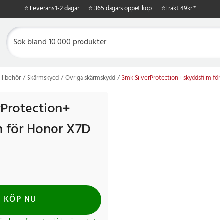
⭐ Leverans 1-2 dagar
⭐ 365 dagars öppet köp
⭐
Frakt 49kr *
illbehör
Skärmskydd
Övriga skärmskydd
3mk SilverProtection+ skyddsfilm fö
rProtection+
m för Honor X7D
KÖP NU