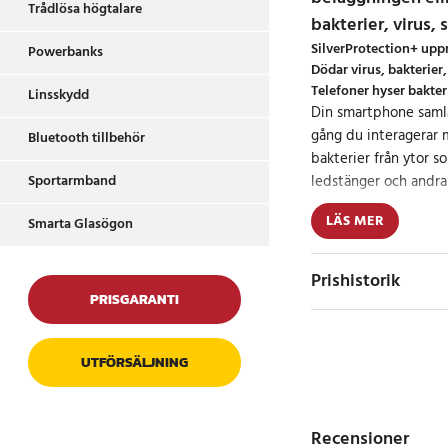
Trådlösa högtalare
bakterier, virus,
SilverProtection+ uppr
Powerbanks
Dödar virus, bakterier
Telefoner hyser bakter
Linsskydd
Din smartphone samlar
gång du interagerar 
Bluetooth tillbehör
bakterier från ytor s
Sportarmband
ledstänger och andra 
Forskning visar att e
LÄS MER
Smarta Glasögon
gånger fler bakterier 
I genomsnitt rör du 
Prishistorik
PRISGARANTI
2 000 gånger per år, 
skadliga mikroorgani
Dessutom samlas din 
UTFÖRSÄLJNING
rester på skärmen. E
bidrar till tillväxten
Recensioner
Studier tyder på att