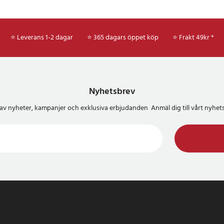
n självläkande förmågan hjälper
lät yta över tid.
⭐ Leverans 1-2 dagar
⭐ 365 dagars öppet köp
⭐
Frakt 49kr *
gor och svar
ction+ mot coronavirus (SARS-
risken för COVID-19?
 av alla kända virus. Det är dock
t SARS-CoV-2 är en ny
Nyhetsbrev
t avgörande forskning om dess
del av nyheter, kampanjer och exklusiva erbjudanden Anmäl dig till vårt nyh
 fortfarande pågår.
krobiella tekniken
ger ett konstant skydd för din
viktigt att upprätthålla
för smartphonehygien.
lla tekniken säker?
ar genomgått tester och anses vara