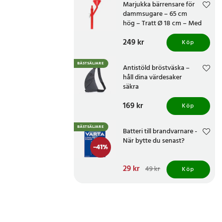
Marjukka bärrensare för
dammsugare – 65 cm
hög – Tratt Ø 18 cm – Med
två munstycken
Pris
249 kr
:
249 kr
Köp
BÄSTSÄLJARE
Antistöld bröstväska –
håll dina värdesaker
säkra
Pris
169 kr
:
169 kr
Köp
BÄSTSÄLJARE
Batteri till brandvarnare -
När bytte du senast?
-
41
%
Nuvarande pris
29 kr
:
49 kr
Köp
29 kr
Tidigare pris
:
49 kr