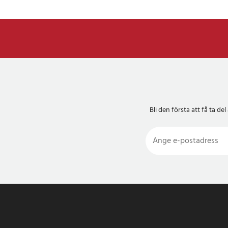
under användning. De
till att bibehålla en s
FAQ - vanliga frå
Skyddar SilverProte
CoV-2) och minskar 
Filmen eliminerar 99%
viktigt att notera at
mikroorganism och at
Bli den första att få ta 
specifika effektivitet
Fungerar den antimi
kontinuerligt?
Ja, den här tekniken 
telefon. Det är dock 
regelbundna rutiner 
Är den antimikrobie
Ja, skyddsfilmerna h
säkra för användarna.