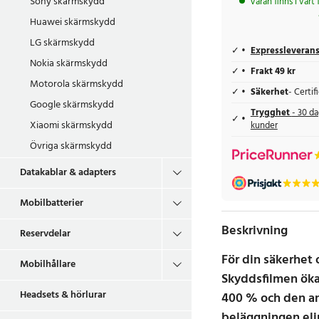
Sony skärmskydd
Varan finns i vårt
Huawei skärmskydd
LG skärmskydd
Expressleveran
Nokia skärmskydd
Frakt 49 kr
Motorola skärmskydd
Säkerhet
- Certi
Google skärmskydd
Trygghet
- 30 da
Xiaomi skärmskydd
kunder
Övriga skärmskydd
Datakablar & adapters
Mobilbatterier
Beskrivning
Reservdelar
För din säkerhet 
Mobilhållare
Skyddsfilmen öka
Headsets & hörlurar
400 % och den an
beläggningen eli