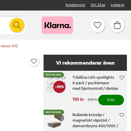
Kundservice
Om 24.se
Logga in
r Honor X7D
Vi rekommenderar även
BÄSTSÄLJARE
Trådlösa LED-spotlights
6-pack / pucklampor
-
33
%
med fjärrkontroll / dimbar
skåpbelysning
Nuvarande pris
199 kr
:
299 kr
Köp
199 kr
Tidigare pris
:
299 kr
BÄSTSÄLJARE
Rullande knivslip /
magnetiskt slipstöd /
diamantbryne 400/1000 /