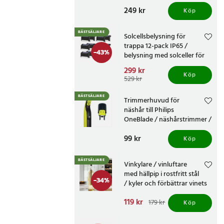
knivvässare med fasta
Pris
249 kr
:
249 kr
vinklar
Köp
BÄSTSÄLJARE
Solcellsbelysning för
trappa 12-pack IP65 /
-
43
%
belysning med solceller för
altan och staket /
Nuvarande pris
299 kr
:
trappbelysning
Köp
299 kr
Tidigare pris
:
529 kr
529 kr
BÄSTSÄLJARE
Trimmerhuvud för
näshår till Philips
OneBlade / näshårstrimmer /
nästrimmerhuvud
Pris
99 kr
:
99 kr
Köp
BÄSTSÄLJARE
Vinkylare / vinluftare
med hällpip i rostfritt stål
-
34
%
/ kyler och förbättrar vinets
smak
Nuvarande pris
119 kr
:
179 kr
Köp
119 kr
Tidigare pris
:
179 kr