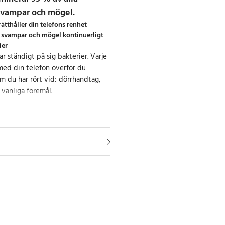
 svampar och mögel.
ätthåller din telefons renhet
, svampar och mögel kontinuerligt
ier
 ständigt på sig bakterier. Varje
med din telefon överför du
om du har rört vid: dörrhandtag,
vanliga föremål.
n mobilskärm kan hysa upp till 300
än en offentlig toalett.
vid din smartphone-skärm mer än
vilket kan överföra potentiellt
smer.
hud, svett, oljor och kosmetiska
nhetens värme skapar en miljö som
 av virus, bakterier och svampar.
 användning av samma telefon kan