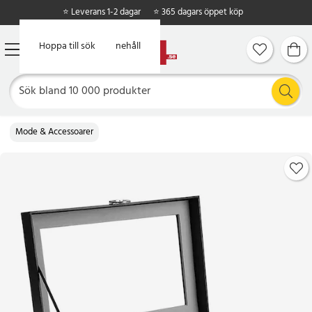
⭐ Leverans 1-2 dagar
⭐ 365 dagars öppet köp
Hoppa till huvudinnehåll
Hoppa till sök
Mode & Accessoarer