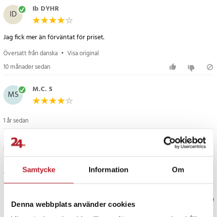
bröllop.
Ib DYHR
ID
Specifikation
Jag fick mer än förväntat för priset.
- Mått: 30 x 21 x 8,5 cm
- Material: PU-läder, MDF, sammet, glas
Översatt från danska
•
Visa original
- Kapacitet: 12 fack med avtagbara klockkuddar
10 månader sedan
- Foder: Mjukt grått sammet
- Glaslock: Transparent och lätt att rengöra
M.C. S
MS
- Stängning: Metallås
Artikelnummer
:
120254
1 år sedan
Håkan S
HS
Samtycke
Information
Om
1 år sedan
Verified by Trustvoice
Denna webbplats använder cookies