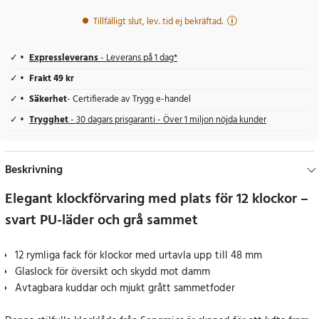
Tillfälligt slut, lev. tid ej bekräftad.
Expressleverans
- Leverans på 1 dag*
Frakt 49 kr
Säkerhet
- Certifierade av Trygg e-handel
Trygghet
- 30 dagars prisgaranti - Över 1 miljon nöjda kunder
Beskrivning
Elegant klockförvaring med plats för 12 klockor –
svart PU-läder och grå sammet
12 rymliga fack för klockor med urtavla upp till 48 mm
Glaslock för översikt och skydd mot damm
Avtagbara kuddar och mjukt grått sammetfoder