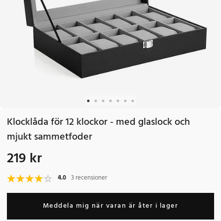
Klocklåda för 12 klockor - med glaslock och
mjukt sammetfoder
219 kr
Pris
:
219 kr
4.0
3 recensioner
Meddela mig när varan är åter i lager