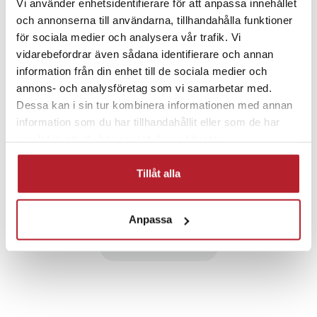
Vi använder enhetsidentifierare för att anpassa innehållet
PRISGARANTI
och annonserna till användarna, tillhandahålla funktioner
för sociala medier och analysera vår trafik. Vi
UTFÖRSÄLJNING
vidarebefordrar även sådana identifierare och annan
information från din enhet till de sociala medier och
annons- och analysföretag som vi samarbetar med.
Dessa kan i sin tur kombinera informationen med annan
information som du har tillhandahållit eller som de har
samlat in när du har använt deras tjänster.
Fortsätt att fynda
Tillåt alla
Klockor
Tillbehör klockor
Anpassa
Mode & Accessoarer