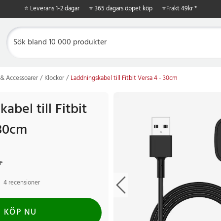
⭐ Leverans 1-2 dagar
⭐ 365 dagars öppet köp
⭐
Frakt 49kr *
& Accessoarer
Klockor
Laddningskabel till Fitbit Versa 4 - 30cm
abel till Fitbit
 30cm
r
Tidigare pris
:
119 kr
r
4 recensioner
KÖP NU