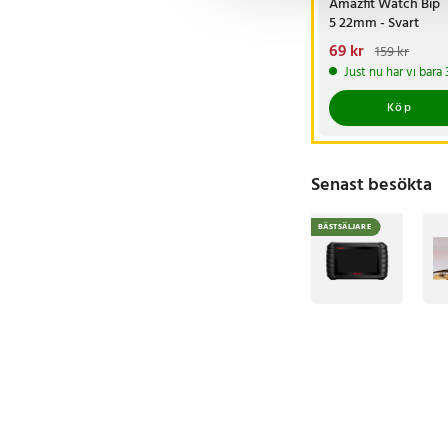
Amazfit Watch Bip
5 22mm - Svart
Nuvarande pris
69 kr
:
159 kr
69 kr
Tidigare pris
:
Just nu har vi bara
159 kr
Köp
Senast besökta
BÄSTSÄLJARE