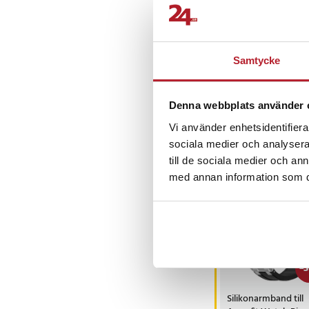
SL
Bert R
•
3 å
Samtycke
BR
Denna webbplats använder 
Vi använder enhetsidentifierar
sociala medier och analysera 
Andra köpte o
till de sociala medier och a
med annan information som du 
-
5
Silikonarmband till