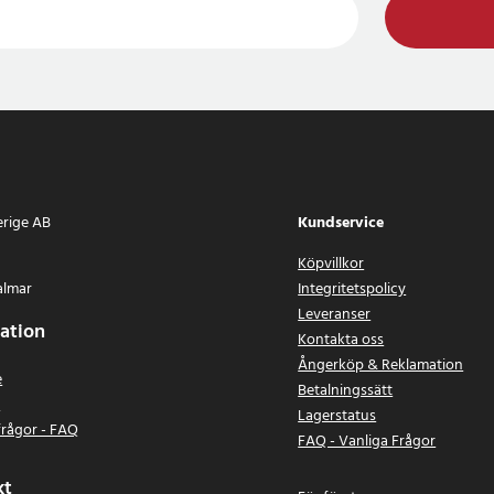
erige AB
Kundservice
Köpvillkor
almar
Integritetspolicy
Leveranser
ation
Kontakta oss
Ångerköp & Reklamation
e
Betalningssätt
n
Lagerstatus
frågor - FAQ
FAQ - Vanliga Frågor
kt