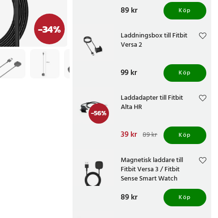
Pris
89 kr
:
89 kr
Köp
-
34
%
Laddningsbox till Fitbit
Versa 2
Pris
99 kr
:
99 kr
Köp
Laddadapter till Fitbit
Alta HR
-
56
%
Nuvarande pris
39 kr
:
89 kr
Köp
39 kr
Tidigare pris
:
89 kr
Magnetisk laddare till
Fitbit Versa 3 / Fitbit
Sense Smart Watch
Pris
89 kr
:
89 kr
Köp