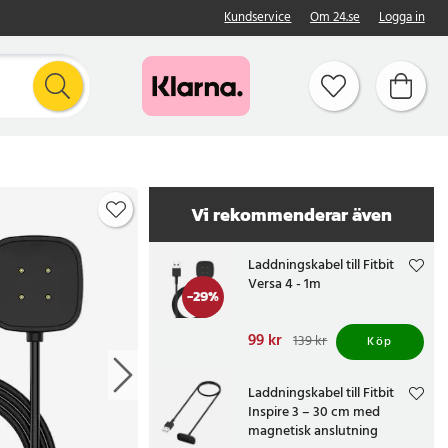
Kundservice
Om 24.se
Logga in
Vi rekommenderar även
Laddningskabel till Fitbit
Versa 4 - 1m
-
29
%
Nuvarande pris
99 kr
:
139 kr
Köp
99 kr
Tidigare pris
:
139 kr
Laddningskabel till Fitbit
Inspire 3 – 30 cm med
magnetisk anslutning