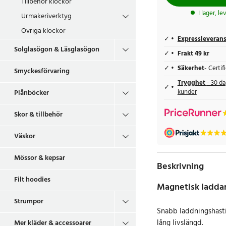
Tillbehör klockor
I lager, l
Urmakeriverktyg
Övriga klockor
Expressleveran
Solglasögon & Läsglasögon
Frakt 49 kr
Säkerhet
- Certi
Smyckesförvaring
Trygghet
- 30 da
kunder
Plånböcker
Skor & tillbehör
Väskor
Mössor & kepsar
Beskrivning
Filt hoodies
Magnetisk laddare
Strumpor
Snabb laddningshasti
lång livslängd.
Mer kläder & accessoarer