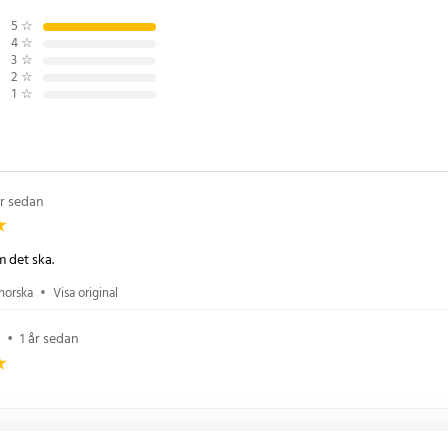
5
☆
4
☆
3
☆
2
☆
1
☆
år sedan
 det ska.
norska
•
Visa original
•
1 år sedan
år sedan