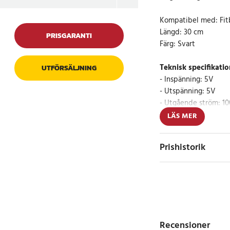
Kompatibel med: Fitb
Längd: 30 cm
PRISGARANTI
Färg: Svart
Teknisk specifikatio
UTFÖRSÄLJNING
- Inspänning: 5V
- Utspänning: 5V
- Utgående ström: 
LÄS MER
Säker användning
- Kortslutningsskydd
Prishistorik
- Överspännings- och
Artikelnummer
:
1004
Recensioner