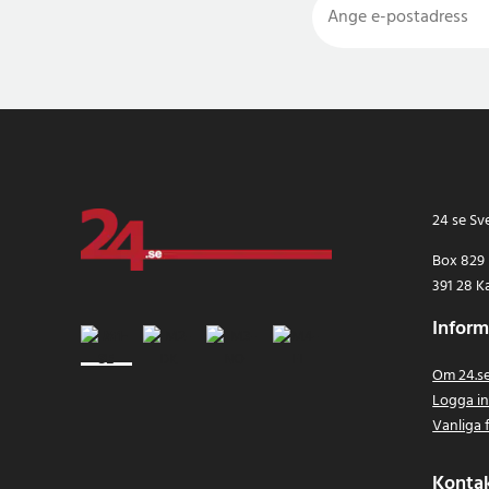
24 se Sv
Box 829
391 28 K
Inform
Om 24.s
Logga i
Vanliga 
Konta