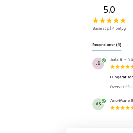
5.0
Baserat på 4 betyg
Recensioner (4)
Jarle B
•
3 
JB
Fungerar som
Översatt från 
Ane-Marie S
AS
Sture L
•
2 