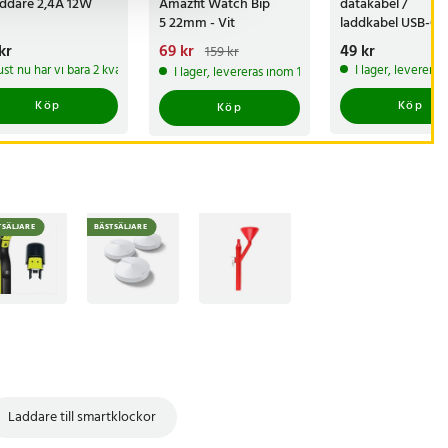
ddare 2,4A 12W
Amazfit Watch Bip
datakabel /
5 22mm - Vit
laddkabel USB-C /
Type-C - 1 meter
s
kr
:
89 kr
Nuvarande pris
69 kr
:
Pris
49 kr
:
49 kr
159 kr
69 kr
Tidigare pris
:
ust nu har vi bara 2 kvar av denna produkt
I lager, leverera
I lager, levereras inom 1-2 vardagar
159 kr
Köp
Köp
Köp
TSÄLJARE
BÄSTSÄLJARE
Laddare till smartklockor