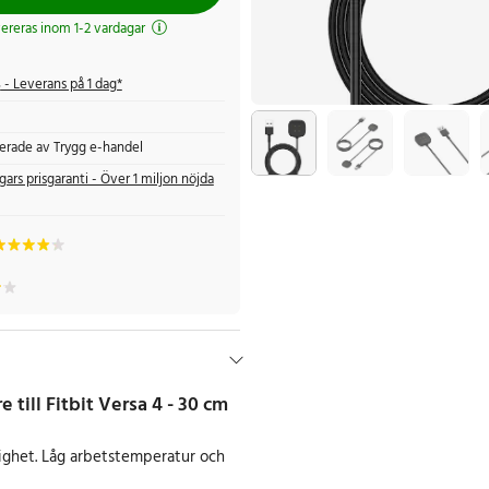
evereras inom 1-2 vardagar
s
- Leverans på 1 dag*
fierade av Trygg e-handel
gars prisgaranti - Över 1 miljon nöjda
 till Fitbit Versa 4 - 30 cm
ghet. Låg arbetstemperatur och