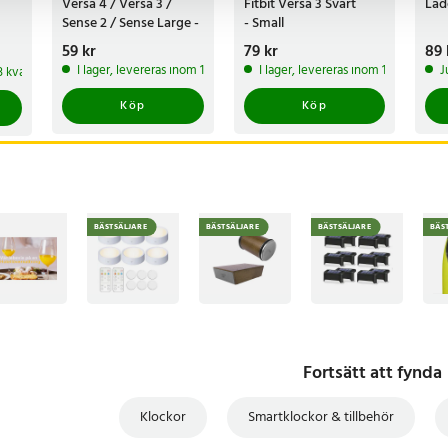
Versa 4 / Versa 3 /
Fitbit Versa 3 Svart
Lad
Sense 2 / Sense Large -
- Small
Svart
Pris
59 kr
:
59 kr
Pris
79 kr
:
79 kr
Pri
89 
I lager, levereras inom 1-2 vardagar
I lager, levereras inom 1-2 vardagar
J
 3 kvar av denna produkt
Köp
Köp
BÄSTSÄLJARE
BÄSTSÄLJARE
BÄSTSÄLJARE
BÄS
Fortsätt att fynda
Klockor
Smartklockor & tillbehör