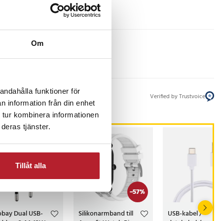
Om
andahålla funktioner för
Verified by Trustvoice
n information från din enhet
 tur kombinera informationen
deras tjänster.
Tillåt alla
-
57
%
bay Dual USB-
Silikonarmband till
USB-kabel /