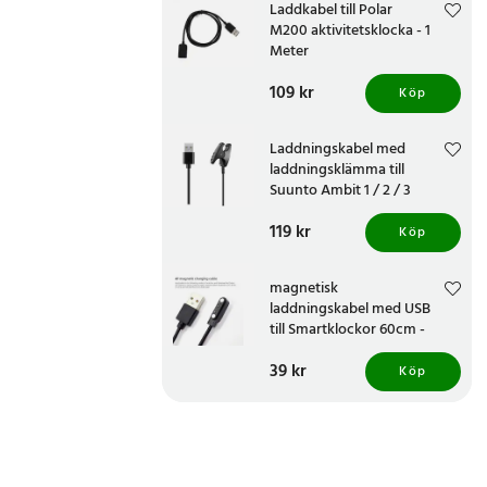
Laddkabel till Polar
M200 aktivitetsklocka - 1
Meter
Pris
109 kr
:
109 kr
Köp
Laddningskabel med
laddningsklämma till
Suunto Ambit 1 / 2 / 3
Pris
119 kr
:
119 kr
Köp
magnetisk
laddningskabel med USB
till Smartklockor 60cm -
Svart
Pris
39 kr
:
39 kr
Köp