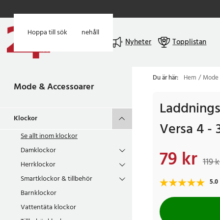
Hoppa till huvudinnehåll
Hoppa till sök
Meny
Nyheter
Topplistan
Du är här:
Hem
Mode 
Mode & Accessoarer
Laddningsk
Klockor
Versa 4 -
Se allt inom
klockor
Damklockor
79 kr
Nuvarande pris
:
79 k
119 k
Herrklockor
Smartklockor & tillbehör
5.0
Barnklockor
Vattentäta klockor