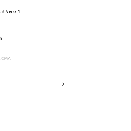
it Versa 4
n
1000MA
 överbelastningsfilterskydd
76