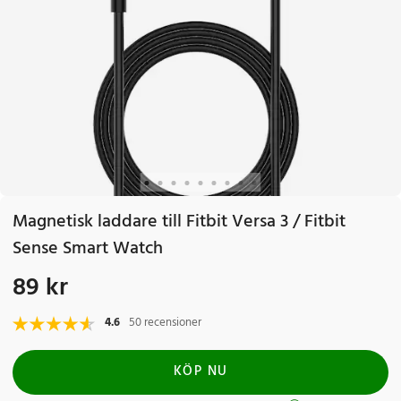
Magnetisk laddare till Fitbit Versa 3 / Fitbit
Sense Smart Watch
89 kr
Pris
:
89 kr
4.6
50 recensioner
KÖP NU