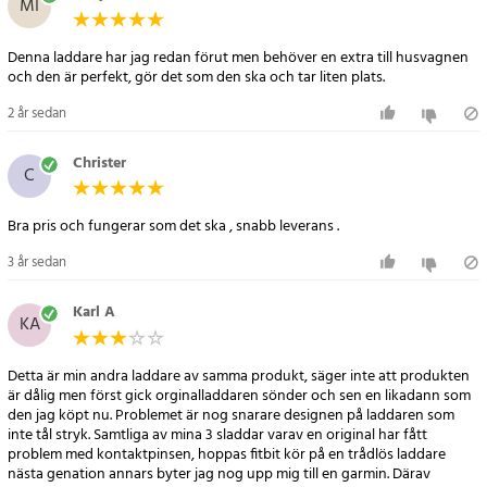
MI
Denna laddare har jag redan förut men behöver en extra till husvagnen
och den är perfekt, gör det som den ska och tar liten plats.
2 år sedan
Christer
C
Bra pris och fungerar som det ska , snabb leverans .
3 år sedan
Karl A
KA
Detta är min andra laddare av samma produkt, säger inte att produkten
är dålig men först gick orginalladdaren sönder och sen en likadann som
den jag köpt nu. Problemet är nog snarare designen på laddaren som
inte tål stryk. Samtliga av mina 3 sladdar varav en original har fått
problem med kontaktpinsen, hoppas fitbit kör på en trådlös laddare
nästa genation annars byter jag nog upp mig till en garmin. Därav