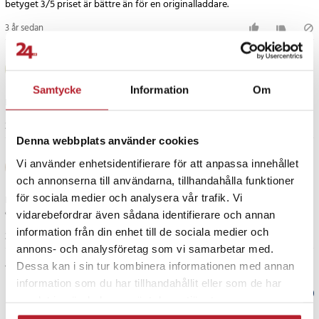
3 år sedan
Ulrika E
UE
Samtycke
Information
Om
Fungerar alldeles utmärkt för ändamålet!
3 år sedan
Denna webbplats använder cookies
Hans S
Vi använder enhetsidentifierare för att anpassa innehållet
HS
och annonserna till användarna, tillhandahålla funktioner
för sociala medier och analysera vår trafik. Vi
Laddaren fungerar bra, men det är ingen snabbladdning, så ladda bara
ofta så är det väldigt värt priset.
vidarebefordrar även sådana identifierare och annan
information från din enhet till de sociala medier och
3 år sedan
annons- och analysföretag som vi samarbetar med.
Visa fler recensioner
Dessa kan i sin tur kombinera informationen med annan
information som du har tillhandahållit eller som de har
Verified by Trustvoice
samlat in när du har använt deras tjänster.