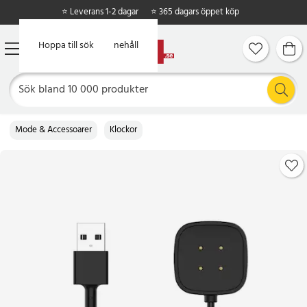
⭐ Leverans 1-2 dagar
⭐ 365 dagars öppet köp
Hoppa till huvudinnehåll
Hoppa till sök
Mode & Accessoarer
Klockor