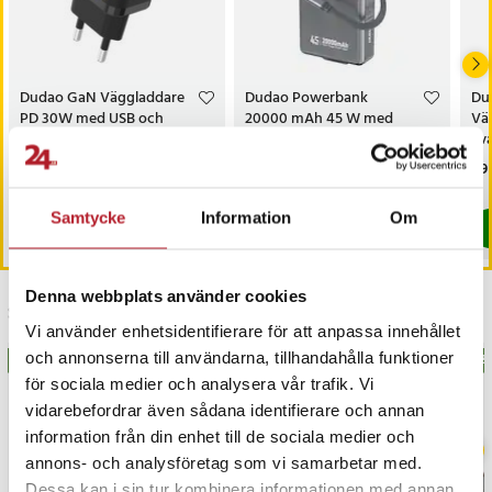
Dudao GaN Väggladdare
Dudao Powerbank
Du
PD 30W med USB och
20000 mAh 45 W med
Vä
USB-C - Svart
USB-C-kabel
Sva
Pris
99 kr
:
99 kr
Pris
399 kr
:
399 kr
Pri
89 
I lager, levereras inom 1-2 vardagar
I lager, levereras inom 1-2 vardagar
Samtycke
Information
Om
Köp
Köp
Denna webbplats använder cookies
Senast besökta
Vi använder enhetsidentifierare för att anpassa innehållet
och annonserna till användarna, tillhandahålla funktioner
BÄSTSÄLJARE
BÄSTSÄLJARE
BÄS
för sociala medier och analysera vår trafik. Vi
vidarebefordrar även sådana identifierare och annan
information från din enhet till de sociala medier och
annons- och analysföretag som vi samarbetar med.
Dessa kan i sin tur kombinera informationen med annan