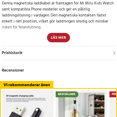
Denna magnetiska laddkabel är framtagen för Mi Mitu Kids Watch
samt kompatibla Phone-modeller och ger en pålitlig
laddningslösning i vardagen. Den magnetiska kontakten fäster
enkelt i rätt position, vilket gör laddningen smidig och minskar
risken för felanslutning.
LÄS MER
Kabeln har en ledare av ren koppar som bidrar till stabil
strömöverföring och jämn laddningsprestanda. Materialvalet i PC
och ABS ger en tålig konstruktion som klarar daglig användning,
Prishistorik
både hemma och på språng.
Trygg konstruktion anpassad för daglig användning
Recensioner
Denna laddkabel är utrustad med skydd mot kortslutning,
Vi rekommenderar även
överspänning och överbelastning. Den goda motståndskraften mot
störningar bidrar till tillförlitlig funktion även när flera elektroniska
BÄSTSÄLJARE
PRE
enheter används samtidigt.
Specifikation