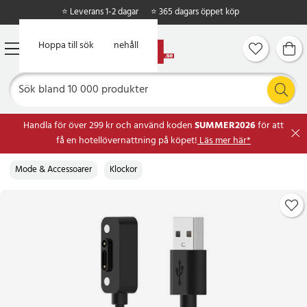
⭐ Leverans 1-2 dagar
⭐ 365 dagars öppet köp
Hoppa till huvudinnehåll
Hoppa till sök
Handla för över 299 kr och använd koden
SUMMER2026
för att
få en hotellövernattning på köpet!
Läs mer här*
Mode & Accessoarer
Klockor