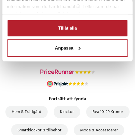
information som du har tillhandahållit eller som de har
samlat in när du har använt deras tjänster.
Tillåt alla
PRISGARANTI
Anpassa
UTFÖRSÄLJNING
Fortsätt att fynda
Hem & Trädgård
Klockor
Rea 10-29 Kronor
Smartklockor & tillbehör
Mode & Accessoarer