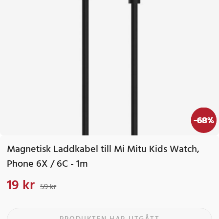
-
68
%
Magnetisk Laddkabel till Mi Mitu Kids Watch,
Phone 6X / 6C - 1m
19 kr
Nuvarande pris
:
19 kr
Tidigare pris
:
59 kr
59 kr