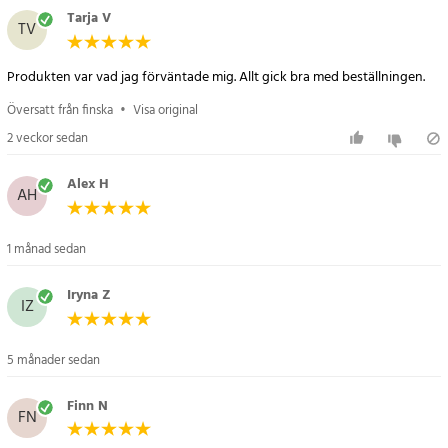
Tarja V
TV
Produkten var vad jag förväntade mig. Allt gick bra med beställningen.
Översatt från finska
•
Visa original
2 veckor sedan
Alex H
AH
1 månad sedan
Iryna Z
IZ
5 månader sedan
Finn N
FN