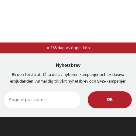
⭐ 365 dagars öppet köp
⭐
Frakt 49kr *
Nyhetsbrev
Bli den första att få ta del av nyheter, kampanjer och exklusiva
erbjudanden Anmäl dig till vårt nyhetsbrev och SMS-kampanjer.
OK