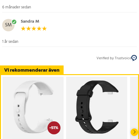
6 månader sedan
Sandra M
SM
1 år sedan
Verified by Trustvoice
Vi rekommenderar även
-
51
%