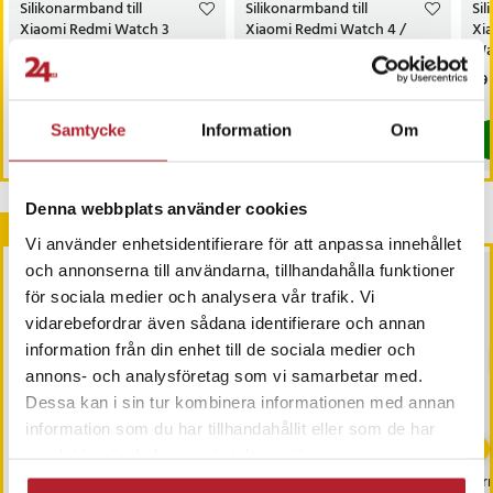
Silikonarmband till
Silikonarmband till
Sil
Xiaomi Redmi Watch 3
Xiaomi Redmi Watch 4 /
Xi
Lite - Vit
Watch Band 8 Pro / 9 Pro -
Wat
Svart
Sva
Nuvarande pris
19 kr
:
19 kr
Tidigare
Pris
79 kr
:
79 kr
Pri
59 
39 kr
pris
:
39 kr
I lager, levereras inom 1-2 vardagar
Sista exemplaret
Samtycke
Information
Om
Köp
Köp
Denna webbplats använder cookies
Andra köpte också
Vi använder enhetsidentifierare för att anpassa innehållet
och annonserna till användarna, tillhandahålla funktioner
för sociala medier och analysera vår trafik. Vi
vidarebefordrar även sådana identifierare och annan
information från din enhet till de sociala medier och
annons- och analysföretag som vi samarbetar med.
Dessa kan i sin tur kombinera informationen med annan
information som du har tillhandahållit eller som de har
samlat in när du har använt deras tjänster.
Nylonarmband till
Nylonarmband till
Arm