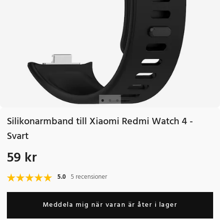
Silikonarmband till Xiaomi Redmi Watch 4 -
Svart
59 kr
Pris
:
59 kr
5.0
5 recensioner
Meddela mig när varan är åter i lager