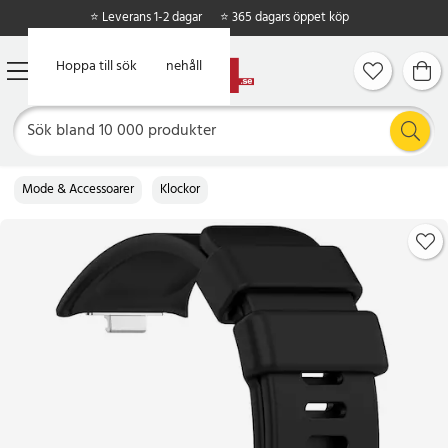
⭐ Leverans 1-2 dagar
⭐ 365 dagars öppet köp
Hoppa till huvudinnehåll
Hoppa till sök
Mode & Accessoarer
Klockor