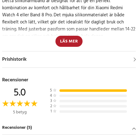
Detta silikonarmband är designat för att ge en perfekt
kombination av komfort och hållbarhet för din Xiaomi Redmi
Watch 4 eller Band 8 Pro. Det mjuka silikonmaterialet är både
flexibelt och lätt, vilket gör det idealiskt för dagligt bruk och
träning. Med justerbar passform som passar handleder mellan 14-22
cm ger det en säker och bekväm känsla hela dagen.
LÄS MER
Perfekt för aktiv livsstil
Prishistorik
Armbandet är enkelt att justera och motståndskraftigt mot svett
och fukt, vilket gör det perfekt för sportiga och aktiva användare.
Den stilrena svarta färgen passar till alla tillfällen och outfits.
Recensioner
5.0
5
☆
Specifikation
4
☆
- Material: Silikon
3
☆
2
☆
- Färg: Svart
1
☆
5 betyg
- Vikt: 16 g
- Passar handledsomkrets: 14-22 cm
Recensioner (5)
Artikelnummer
:
114395