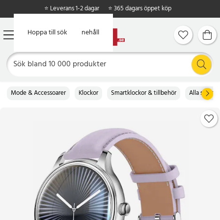
⭐ Leverans 1-2 dagar
⭐ 365 dagars öppet köp
Hoppa till huvudinnehåll
Hoppa till sök
Mode & Accessoarer
Klockor
Smartklockor & tillbehör
Alla smartk