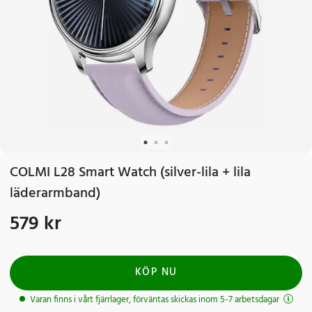
COLMI L28 Smart Watch (silver-lila + lila
läderarmband)
579 kr
Pris
:
579 kr
KÖP NU
Varan finns i vårt fjärrlager, förväntas skickas inom 5-7 arbetsdagar