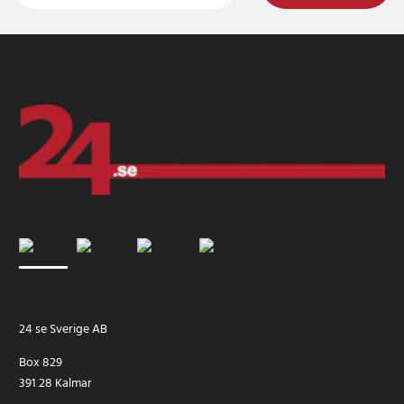
rullskridskor, parkour, fyrhjuling, skärmflygning, triathlon,
terränglöpning, kabaddi, stepper, trappklättring, coreträning,
stretching, Pilates, gymnastik, styrketräning, crosstraining, aerobics,
fysisk träning, wallball, hantlar, skivstång, marklyft, överkropp,
mage, funktionell träning, burpees, rygg, underkropp, magmuskler,
HIIT, inomhuspromenader, inomhuslöpning, tyngdlyftning,
squaredance, magdans, balett, Zumba, latinamerikansk dans,
streetdance, folkdans, jazzdans, boxning, brottning, kampsport, tai
chi, Muay Thai, judo, taekwondo, karate, kickboxning, fäktning,
kendo, volleyboll, softboll, hockey bordtennis, cricket, handboll,
squash, biljard, strandfotboll, strandvolleyboll, sepak takraw,
bowling, skridskoåkning, curling, andra vintersporter,
snöskoteråkning, ishockey, bob, pulkaåkning, skidåkning, bågskytte,
dart, dragkamp, hulahop, drakflygning, ridning, frisbee, fiske,
hästsport, friidrott, bilracing
24 se Sverige AB
Artikelnummer
:
API-INN-174616
Box 829
391 28 Kalmar