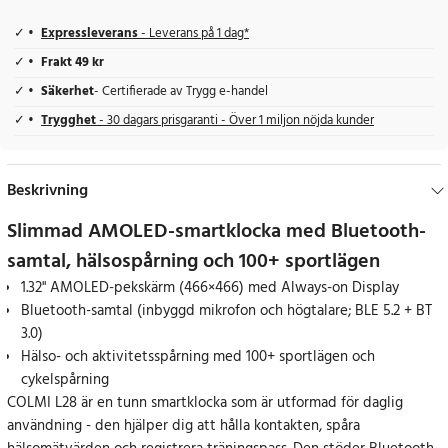
Expressleverans
- Leverans på 1 dag*
Frakt 49 kr
Säkerhet
- Certifierade av Trygg e-handel
Trygghet
- 30 dagars prisgaranti - Över 1 miljon nöjda kunder
Beskrivning
Slimmad AMOLED-smartklocka med Bluetooth-
samtal, hälsospårning och 100+ sportlägen
1.32" AMOLED-pekskärm (466×466) med Always-on Display
Bluetooth-samtal (inbyggd mikrofon och högtalare; BLE 5.2 + BT
3.0)
Hälso- och aktivitetsspårning med 100+ sportlägen och
cykelspårning
COLMI L28 är en tunn smartklocka som är utformad för daglig
användning - den hjälper dig att hålla kontakten, spåra