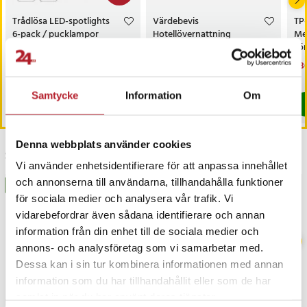
Trådlösa LED-spotlights
Värdebevis
TP
6-pack / pucklampor
Hotellövernattning
Me
med fjärrkontroll / dimbar
sö
skåpbelysning
AC
Nuvarande pris
199 kr
:
Pris
1 500 kr
:
1 500 kr
Nu
1 3
299 kr
199 kr
Tidigare pris
:
299 kr
1 3
I lager, levereras inom 1-2 vardagar
I lager, levereras inom 1-2 vardagar
Samtycke
Information
Om
Köp
Köp
Denna webbplats använder cookies
Senast besökta
Vi använder enhetsidentifierare för att anpassa innehållet
och annonserna till användarna, tillhandahålla funktioner
BÄSTSÄLJARE
för sociala medier och analysera vår trafik. Vi
vidarebefordrar även sådana identifierare och annan
information från din enhet till de sociala medier och
annons- och analysföretag som vi samarbetar med.
Dessa kan i sin tur kombinera informationen med annan
information som du har tillhandahållit eller som de har
samlat in när du har använt deras tjänster.