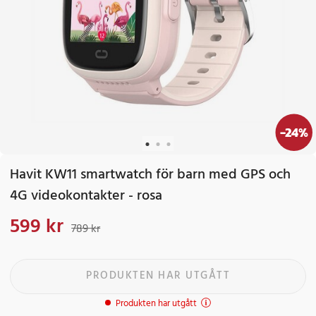
-
24
%
Havit KW11 smartwatch för barn med GPS och
4G videokontakter - rosa
599 kr
Nuvarande pris
:
599 kr
Tidigare pris
:
789 kr
789 kr
PRODUKTEN HAR UTGÅTT
Produkten har utgått