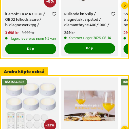
-
8
%
- Sensor: ASR3603
- Laddström: 5V
iCarsoft CR MAX OBD /
Rullande knivslip /
Sol
- Drifttemperatur: -20℃ till 60℃
OBD2 felkodsläsare /
magnetiskt slipstöd /
tra
- Innehåll: Smartwatch, USB-kabel, användarmanual
bildiagnosverktyg /
diamantbryne 400/1000 /
bel
diagnosverktyg för bil
knivvässare med fasta vinklar
alt
Nuvarande pris
3 698 kr
:
Pris
249 kr
:
249 kr
Nu
299
3 999 kr
Artikelnummer
:
115010
tr
3 698 kr
Tidigare pris
:
3 999 kr
299
Kommer i lager 2026-08-14
I lager, levereras inom 1-2 vardagar
Köp
Köp
Andra köpte också
BÄSTSÄLJARE
BÄS
-
33
%