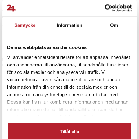
Verktyget öppnade båda mina klockor som jag brukar betala 700 kr för
att byta batterier. Är jättenöjd!
Samtycke
Information
Om
1 år sedan
Jan
J
Denna webbplats använder cookies
Vi använder enhetsidentifierare för att anpassa innehållet
Då min klocka är stor så kunde inte verktyget ta så brett. Annars en hel
del bra verktyg.
och annonserna till användarna, tillhandahålla funktioner
för sociala medier och analysera vår trafik. Vi
1 år sedan
vidarebefordrar även sådana identifierare och annan
information från din enhet till de sociala medier och
Visa fler recensioner
annons- och analysföretag som vi samarbetar med.
Verified by Trustvoice
Dessa kan i sin tur kombinera informationen med annan
information som du har tillhandahållit eller som de har
PRISGARANTI
samlat in när du har använt deras tjänster.
Tillåt alla
UTFÖRSÄLJNING