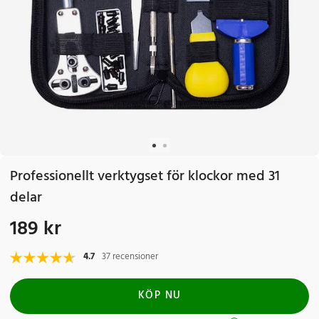
Professionellt verktygset för klockor med 31
delar
189 kr
Pris
:
189 kr
4.7
37 recensioner
KÖP NU