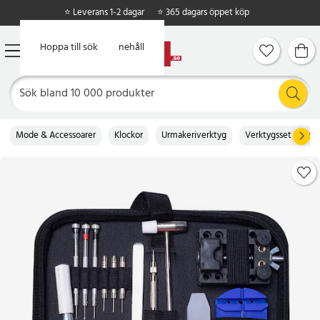
⭐ Leverans 1-2 dagar
⭐ 365 dagars öppet köp
Hoppa till huvudinnehåll
Hoppa till sök
Mode & Accessoarer
Klockor
Urmakeriverktyg
Verktygsset för klo