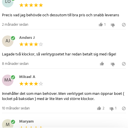
LÖ
- Mått: 20 x 10 x 4,5 cm
- Material: Rostfritt stål
Precis vad jag behövde och dessutom till bra pris och snabb leverans
- Antal delar: 31
2 månader sedan
1
Artikelnummer
:
92870
Anders J
AJ
Lagade två klockor, så verktygssetet har redan betalt sig med råge!
8 månader sedan
Mikael A
MA
Innehåller det som man behöver. Men verktyget som man öppnar boet (
locket på baksidan ) med är lite liten vid större klockor.
10 månader sedan
2
1
Maryam
M