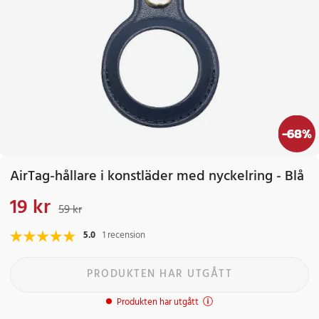
-
68
%
AirTag-hållare i konstläder med nyckelring - Blå
19 kr
Nuvarande pris
:
19 kr
Tidigare pris
:
59 kr
59 kr
5.0
1 recension
PRODUKTEN HAR UTGÅTT
Produkten har utgått