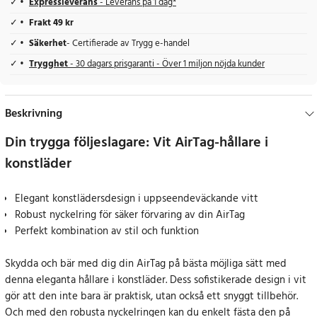
Expressleverans
- Leverans på 1 dag*
Frakt 49 kr
Säkerhet
- Certifierade av Trygg e-handel
Trygghet
- 30 dagars prisgaranti - Över 1 miljon nöjda kunder
Beskrivning
Din trygga följeslagare: Vit AirTag-hållare i
konstläder
Elegant konstlädersdesign i uppseendeväckande vitt
Robust nyckelring för säker förvaring av din AirTag
Perfekt kombination av stil och funktion
Skydda och bär med dig din AirTag på bästa möjliga sätt med
denna eleganta hållare i konstläder. Dess sofistikerade design i vit
gör att den inte bara är praktisk, utan också ett snyggt tillbehör.
Och med den robusta nyckelringen kan du enkelt fästa den på