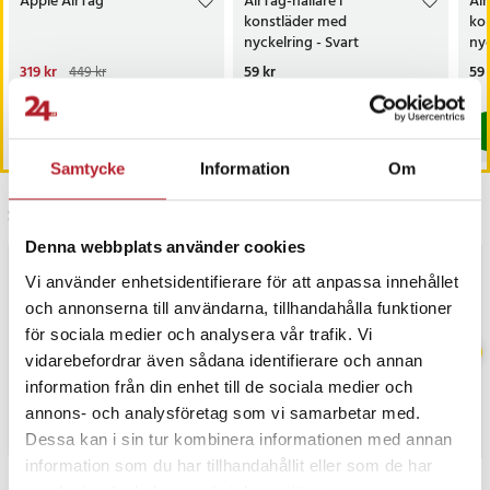
Apple AirTag
AirTag-hållare i
Air
konstläder med
ko
nyckelring - Svart
nyc
Nuvarande pris
319 kr
:
Pris
59 kr
:
59 kr
Pri
59 
449 kr
319 kr
Tidigare pris
:
449 kr
I lager, levereras inom 1-2 vardagar
I lager, levereras inom 1-2 vardagar
Köp
Köp
Samtycke
Information
Om
Senast besökta
Denna webbplats använder cookies
BÄSTSÄLJARE
Vi använder enhetsidentifierare för att anpassa innehållet
och annonserna till användarna, tillhandahålla funktioner
för sociala medier och analysera vår trafik. Vi
vidarebefordrar även sådana identifierare och annan
information från din enhet till de sociala medier och
annons- och analysföretag som vi samarbetar med.
Dessa kan i sin tur kombinera informationen med annan
information som du har tillhandahållit eller som de har