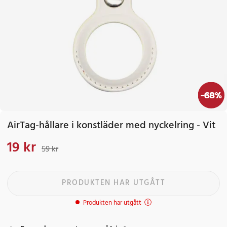
-
68
%
AirTag-hållare i konstläder med nyckelring - Vit
19 kr
Nuvarande pris
:
19 kr
Tidigare pris
:
59 kr
59 kr
PRODUKTEN HAR UTGÅTT
Produkten har utgått