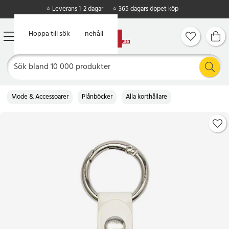
⭐ Leverans 1-2 dagar
⭐ 365 dagars öppet köp
Hoppa till huvudinnehåll
Hoppa till sök
Mode & Accessoarer
Plånböcker
Alla korthållare