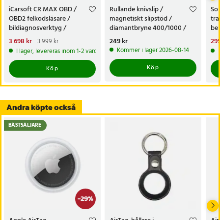
iCarsoft CR MAX OBD /
Rullande knivslip /
Sol
OBD2 felkodsläsare /
magnetiskt slipstöd /
tra
bildiagnosverktyg /
diamantbryne 400/1000 /
bel
diagnosverktyg för bil
knivvässare med fasta vinklar
alt
Nuvarande pris
3 698 kr
:
Pris
249 kr
:
249 kr
Nu
299
3 999 kr
tr
3 698 kr
Tidigare pris
:
3 999 kr
299
Kommer i lager 2026-08-14
I lager, levereras inom 1-2 vardagar
Köp
Köp
Andra köpte också
BÄSTSÄLJARE
-
29
%