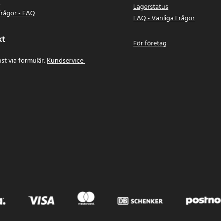
n
Lagerstatus
frågor - FAQ
FAQ - Vanliga Frågor
kt
För företag
st via formulär:
Kundservice