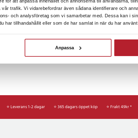
e för att anpassa innehållet och annonserna till användarna, tillh
Fortsätt att fynda
ten – perfekt när du vill ha allt
vår trafik. Vi vidarebefordrar även sådana identifierare och anna
ds utan att kompromissa med stil
nnons- och analysföretag som vi samarbetar med. Dessa kan i sin
Hem & Trädgård
Plånböcker
Mode & Ac
har tillhandahållit eller som de har samlat in när du har använt 
 maximal bekvämlighet i
Anpassa
uktionen och den låga vikten på
nna korthållare till ett idealiskt
dning. Den kombinerar modern
funktion och blir snabbt ett
för din smartphone.
⭐ Leverans 1-2 dagar
⭐ 365 dagars öppet köp
⭐
Frakt 49kr *
, aluminiumlegering, PU
torlek: 4,7–7,0 tum (≈11,9–17,8