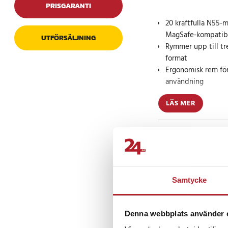
PRISGARANTI
20 kraftfulla N55-m
MagSafe-kompatibl
UTFÖRSÄLJNING
Rymmer upp till tre
format
Ergonomisk rem fö
användning
LÄS MER
Joyroom korthållare 
praktiskt tillbehör 
smartphones. Med hel
Prishistorik
den stadigt fast på t
rörelse eller stötar.
håller upp till tre k
elegant, minimalistisk
Samtycke
Recensioner
Den inbyggda ergon
att hålla i telefonen
Denna webbplats använder 
eller surfning. Ett s