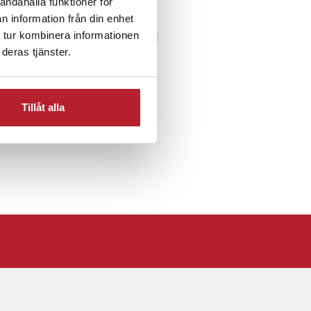
andahålla funktioner för
n information från din enhet
 tur kombinera informationen
cessoarer
Alla korthållare
deras tjänster.
Tillåt alla