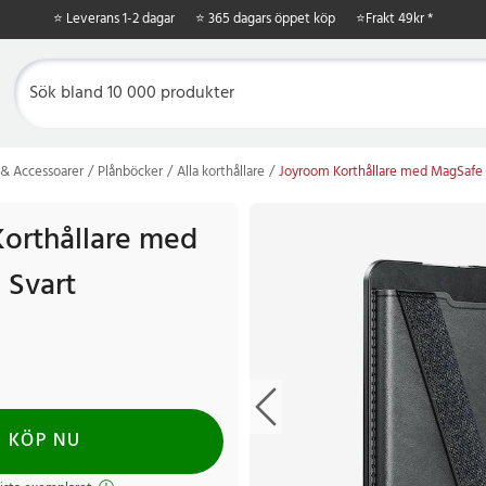
⭐ Leverans 1-2 dagar
⭐ 365 dagars öppet köp
⭐
Frakt 49kr *
& Accessoarer
Plånböcker
Alla korthållare
Joyroom Korthållare med MagSafe 
orthållare med
 Svart
KÖP NU