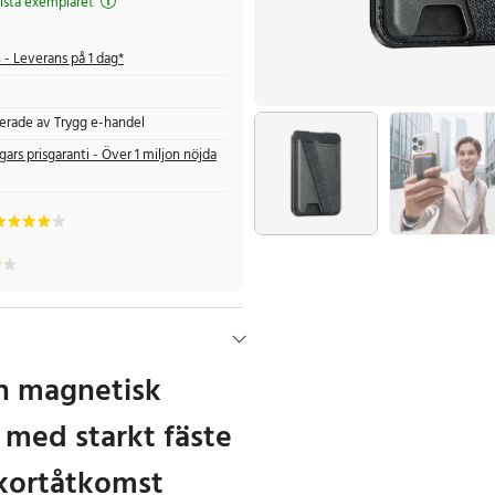
ista exemplaret
s
- Leverans på 1 dag*
fierade av Trygg e-handel
gars prisgaranti - Över 1 miljon nöjda
h magnetisk
 med starkt fäste
kortåtkomst