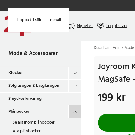
Hoppa till huvudinnehåll
Hoppa till sök
Meny
Nyheter
Topplistan
Du är här:
Hem
Mode 
Mode & Accessoarer
Joyroom K
Klockor
MagSafe -
Solglasögon & Läsglasögon
199 kr
Pris
:
199 kr
Smyckesförvaring
Plånböcker
Se allt inom
plånböcker
Alla plånböcker