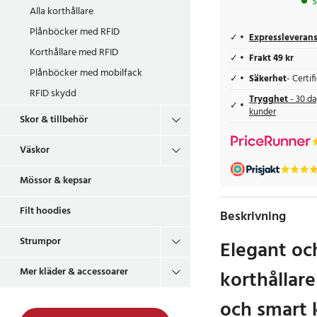
S
Alla korthållare
Plånböcker med RFID
Expressleveran
Korthållare med RFID
Frakt 49 kr
Plånböcker med mobilfack
Säkerhet
- Certi
RFID skydd
Trygghet
- 30 da
kunder
Skor & tillbehör
Väskor
Mössor & kepsar
Filt hoodies
Beskrivning
Strumpor
Elegant oc
Mer kläder & accessoarer
korthållare
och smart 