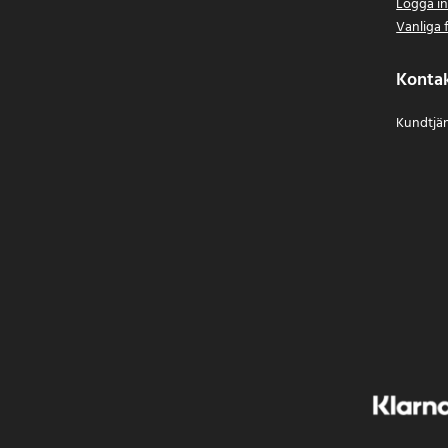
Logga i
Vanliga 
Konta
Kundtjän