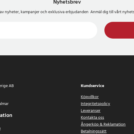
Nyhetsbrev
3 kort
del av nyheter, kampanjer och exklusiva erbjudanden Anmäl dig till vårt nyh
8
erige AB
Kundservice
Köpvillkor
almar
Integritetspolicy
Leveranser
ation
Kontakta oss
Ångerköp & Reklamation
e
Betalningssätt