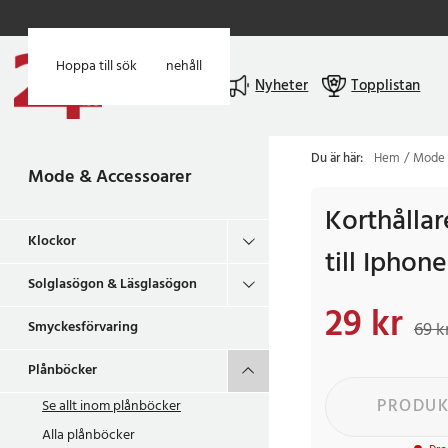
Hoppa till huvudinnehåll
Hoppa till sök
Meny
Nyheter
Topplistan
Du är här:
Hem
Mode 
Mode & Accessoarer
Korthålla
Klockor
till Iphone
Solglasögon & Läsglasögon
29 kr
Nuvarande pris
:
29 k
Smyckesförvaring
69 k
Plånböcker
PRODUK
Se allt inom
plånböcker
Alla plånböcker