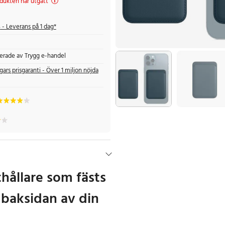
dukten har utgått
s
- Leverans på 1 dag*
fierade av Trygg e-handel
gars prisgaranti - Över 1 miljon nöjda
thållare som fästs
 baksidan av din