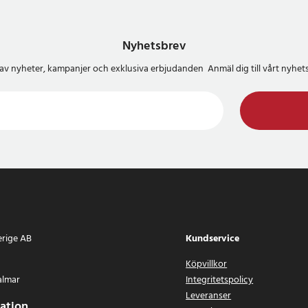
fäste med kortskydd
Nyhetsbrev
one 12 mini, iPhone 12, iPhone 12
x, iPhone 13 mini, iPhone 13,
del av nyheter, kampanjer och exklusiva erbjudanden Anmäl dig till vårt nyh
 13 Pro Max
3
erige AB
Kundservice
Köpvillkor
almar
Integritetspolicy
Leveranser
ation