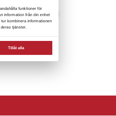
andahålla funktioner för
 10-29 Kronor
Plånböcker
n information från din enhet
 tur kombinera informationen
deras tjänster.
 korthållare
Tillåt alla