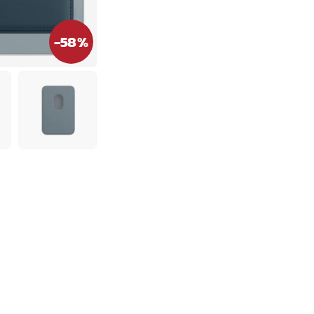
-
58
%