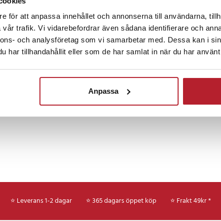
cookies
Fortsätt att fynda
mskinliga eller silikonbaserade
gör det enkelt att skapa ett
e för att anpassa innehållet och annonserna till användarna, tillh
Hem & Trädgård
Rea iPhone tillbehör
Rea
vår trafik. Vi vidarebefordrar även sådana identifierare och anna
nnons- och analysföretag som vi samarbetar med. Dessa kan i sin
gör korthållaren smidig att ta
har tillhandahållit eller som de har samlat in när du har använt 
Mode & Accessoarer
Alla
 snabb åtkomst till korten när de
mpromissa med mobilens funktion
Anpassa
gSafe-kompatibla iPhone-
ngen säkerställer god passform
g med flera iPhone-modeller som
k.
⭐ Leverans 1-2 dagar
⭐ 365 dagars öppet köp
⭐
Frakt 49kr *
isk korthållare