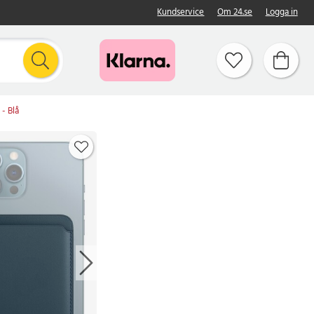
Kundservice
Om 24.se
Logga in
- Blå