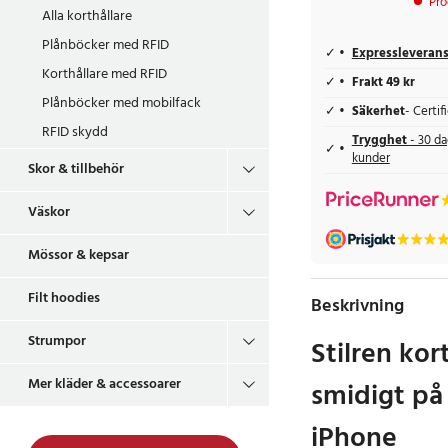
Pro
Alla korthållare
Plånböcker med RFID
Expressleveran
Korthållare med RFID
Frakt 49 kr
Plånböcker med mobilfack
Säkerhet
- Certi
RFID skydd
Trygghet
- 30 da
kunder
Skor & tillbehör
Väskor
Mössor & kepsar
Filt hoodies
Beskrivning
Strumpor
Stilren kor
Mer kläder & accessoarer
smidigt på
iPhone