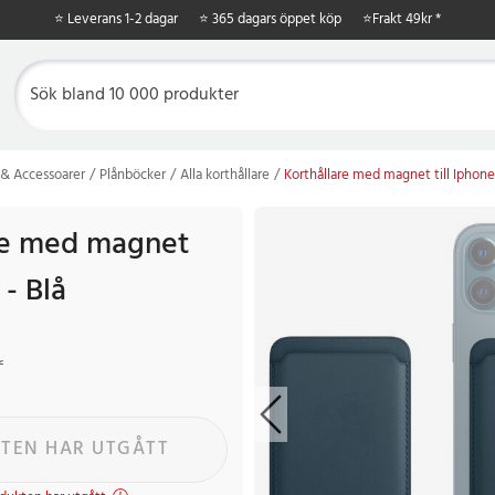
⭐ Leverans 1-2 dagar
⭐ 365 dagars öppet köp
⭐
Frakt 49kr *
& Accessoarer
Plånböcker
Alla korthållare
Korthållare med magnet till Iphone 
re med magnet
 - Blå
r
Tidigare pris
:
69 kr
r
TEN HAR UTGÅTT