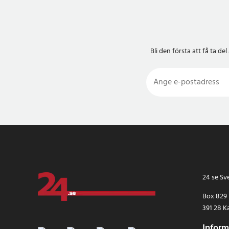
- Kapacitet: 2–3 kort
- Funktion: MagSafe-
- Färg: Blå
- Kompatibilitet: iPh
Pro, iPhone 12 Pro Ma
Bli den första att få ta 
iPhone 13 Pro, iPhone
Artikelnummer
:
12685
24 se Sv
Box 829
391 28 K
Inform