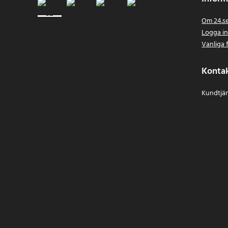
Om 24.s
Logga i
Vanliga 
Konta
Kundtjän